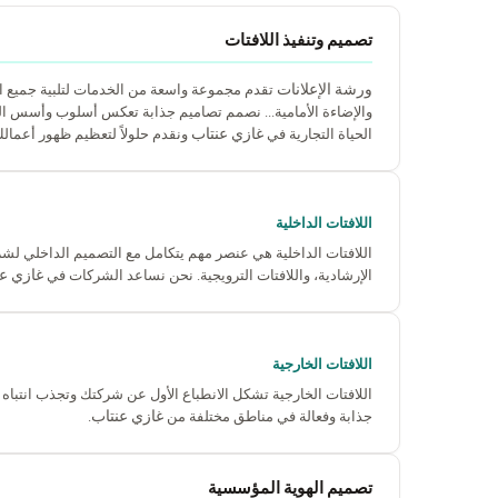
تصميم وتنفيذ اللافتات
ورشة الإعلانات
تقدم مجموعة واسعة من الخدمات لتلبية جميع ا
والإضاءة الأمامية... نصمم تصاميم جذابة تعكس أسلوب وأسس ا
غازي عنتاب
الحياة التجارية في
ونقدم حلولاً لتعظيم ظهور أعمالك
اللافتات الداخلية
اللافتات الداخلية هي عنصر مهم يتكامل مع التصميم الداخلي لشركت
غازي ع
الإرشادية، واللافتات الترويجية. نحن نساعد الشركات في
اللافتات الخارجية
اللافتات الخارجية تشكل الانطباع الأول عن شركتك وتجذب انتباه ا
غازي عنتاب
جذابة وفعالة في مناطق مختلفة من
.
تصميم الهوية المؤسسية