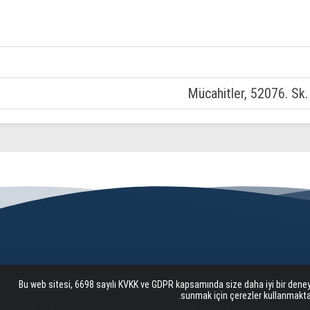
Mücahitler, 52076. Sk
Bu web sitesi, 6698 sayılı KVKK ve GDPR kapsamında size daha iyi bir dene
sunmak için çerezler kullanmaktad
الصفحة الرئيسية
شركيّ/مؤسّسيّ
خدماتنا
إعلام
اتصال