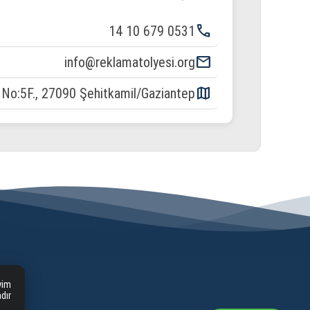
phone
0531 679 10 14
email
info@reklamatolyesi.org
map
. No:5F., 27090 Şehitkamil/Gaziantep
yim
ır.