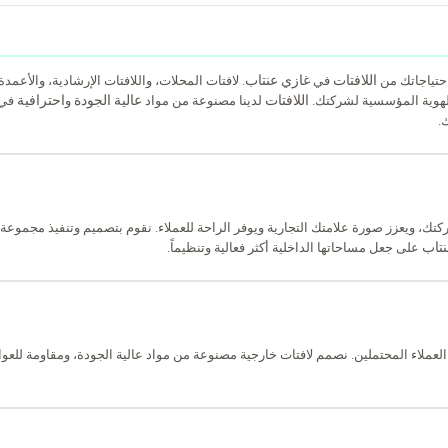
اللافتات
غازي عنتاب
حتياجاتك من
في
. لافتات المحلات، واللافتات الإرشادية، والأعمدة 
اللافتات
عالية الجودة
احترافية
لهوية المؤسسية لشركتك.
لدينا مصنوعة من مواد
و
في 
.
ك، ويعزز صورة علامتك التجارية ويوفر الراحة للعملاء. نقوم بتصميم وتنفيذ مجموعة مت
نتاب
على جعل مساحاتها الداخلية أكثر فعالية وتنظيماً.
لعملاء المحتملين. نصمم لافتات خارجية مصنوعة من مواد عالية الجودة، ومقاومة للعوامل