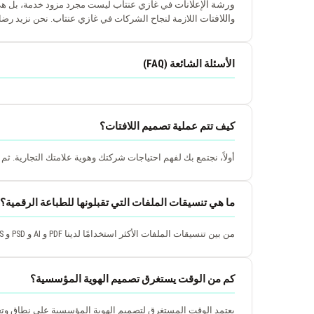
ورشة الإعلانات
غازي عنتاب
في
ليست مجرد مزود خدمة، بل هي 
اللافتات
غازي عنتاب
و
اللازمة لنجاح الشركات في
. نحن نزيد رضا
الأسئلة الشائعة (FAQ)
كيف تتم عملية تصميم اللافتات؟
أولاً، نجتمع بك لفهم احتياجات شركتك وهوية علامتك التجارية. ثم 
ما هي تنسيقات الملفات التي تقبلونها للطباعة الرقمية؟
من بين تنسيقات الملفات الأكثر استخدامًا لدينا PDF و AI و PSD و EPS و JPEG. نفضل الملفات عالية الدقة لزيادة جودة الطباعة.
كم من الوقت يستغرق تصميم الهوية المؤسسية؟
يعتمد الوقت المستغرق لتصميم الهوية المؤسسية على نطاق وتعقيد المش