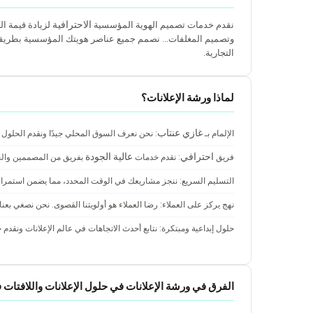
الاحترافية
نقدم خدمات تصميم الهوية المؤسسية
لزيادة قيمة ال
وتصميم المغلفات... نصمم جميع عناصر هويتك المؤسسية بطريق
التجارية.
لماذا ورشة الإعلانات؟
غازي عنتاب
الإلمام بـ
: نحن نعرف السوق المحلي جيدًا ونقدم الحلول
احترافي
عالية الجودة
فريق
: نقدم خدمات
بفريق من المصممين وال
التسليم السريع: ننجز مشاريعك في الوقت المحدد، مما يضمن استمرار 
نهج يركز على العملاء: رضا العملاء هو أولويتنا القصوى. نحن نصغي بعنا
حلول إبداعية ومبتكرة: نتابع أحدث الاتجاهات في عالم الإعلانات ونقدم حلو
الفرق في ورشة الإعلانات في حلول الإعلانات واللافتات