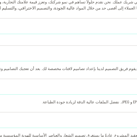
شريك عملك. نحن نقدم حلولاً تساهم في نمو شركتك، وتعزز قيمة علامتك التجارية، 
عالية الجودة
الاحترافي
التسليم 
 العملاء إلى أقصى حد من خلال المواد
، والتصميم
، و
يقوم فريق التصميم لدينا بإعداد تصاميم لافتات مخصصة لك. بعد أن تعجبك التصاميم وتوا
روع. عادةً ما يستغرق تصميم الشعار والعناصر الأساسية للهوية المؤسسية من 2 إلى 4 أسابي