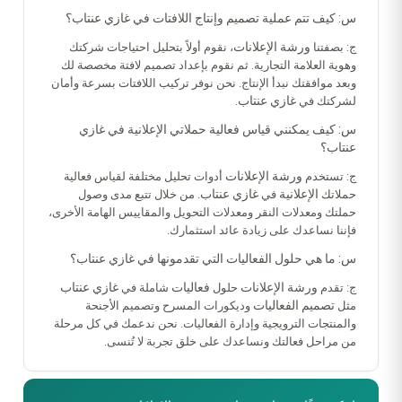
س: كيف تتم عملية تصميم وإنتاج اللافتات في غازي عنتاب؟
ورشة الإعلانات
ج: بصفتنا
، نقوم أولاً بتحليل احتياجات شركتك
وهوية العلامة التجارية. ثم نقوم بإعداد تصميم لافتة مخصصة لك
وبعد موافقتك نبدأ الإنتاج. نحن نوفر تركيب اللافتات بسرعة وأمان
غازي عنتاب
لشركتك في
.
س: كيف يمكنني قياس فعالية حملاتي الإعلانية في غازي
عنتاب؟
ورشة الإعلانات
ج: تستخدم
أدوات تحليل مختلفة لقياس فعالية
الإعلانية
غازي عنتاب
حملاتك
في
. من خلال تتبع مدى وصول
حملتك ومعدلات النقر ومعدلات التحويل والمقاييس الهامة الأخرى،
فإننا نساعدك على زيادة عائد استثمارك.
س: ما هي حلول الفعاليات التي تقدمونها في غازي عنتاب؟
ورشة الإعلانات
فعاليات
غازي عنتاب
ج: تقدم
حلول
شاملة في
تصميم الفعاليات
مثل
وديكورات المسرح وتصميم الأجنحة
والمنتجات الترويجية وإدارة الفعاليات. نحن ندعمك في كل مرحلة
من مراحل فعالتك ونساعدك على خلق تجربة لا تُنسى.