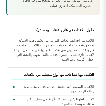
في نمو أعمالك. أنت في العنوان الصحيح لتبرز في الحياة
غازي عنتاب
التجارية الديناميكية لـ
.
حلول اللافتات في غازي عنتاب: وجه شركتك
اللافتة
هي أحد أهم العناصر المرئية التي تعكس هوية الشركة.
ورشة الإعلانات
تصميم
إنتاج اللافتات
تقدم
خدمات
و
الخاصة بـ
غازي عنتاب
شركة
، مما يبرز تميز علامتك التجارية. في بحثك عن
لافتات غازي عنتاب
عالية الجودة
، نتميز باللافتات
والمتينة التي
تعطي الأولوية لرضا العملاء.
التكيف مع احتياجاتك مع أنواع مختلفة من اللافتات
اللافتات المضيئة:
أضئ علامتك التجارية بلافتات مضيئة جذابة
وعالية الرؤية ليلاً ونهارًا.
لافتات الطوطم:
اترك انطباعًا أولًا رائعًا في مدخل شركتك
بلافتات طوطم عالية الجودة.