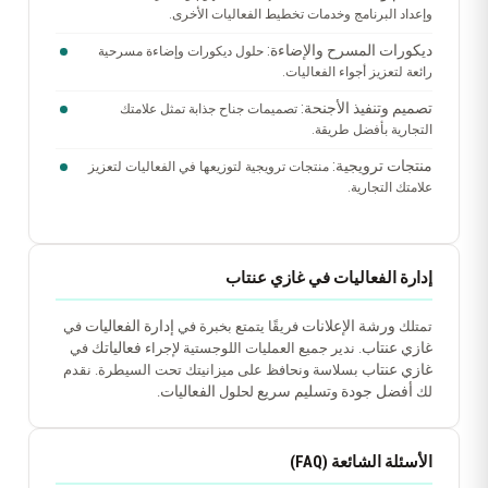
وإعداد البرنامج وخدمات تخطيط الفعاليات الأخرى.
ديكورات المسرح والإضاءة:
حلول ديكورات وإضاءة مسرحية
رائعة لتعزيز أجواء الفعاليات.
تصميم وتنفيذ الأجنحة:
تصميمات جناح جذابة تمثل علامتك
التجارية بأفضل طريقة.
منتجات ترويجية:
منتجات ترويجية لتوزيعها في الفعاليات لتعزيز
علامتك التجارية.
إدارة الفعاليات في غازي عنتاب
ورشة الإعلانات
إدارة الفعاليات
تمتلك
فريقًا يتمتع بخبرة في
في
غازي عنتاب
فعالياتك
. ندير جميع العمليات اللوجستية لإجراء
في
غازي عنتاب
بسلاسة ونحافظ على ميزانيتك تحت السيطرة. نقدم
أفضل جودة
تسليم سريع
الفعاليات
لك
و
لحلول
.
الأسئلة الشائعة (FAQ)