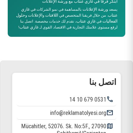
ابتكر فرقًا في غازي عنتاب مع ورشة الإعلانات
ورشة الإعلانات
غازي
يسعد
بالمساهمة في نمو الشركات في
عنتاب
اللافتات
الإعلانات
حلول
. من خلال فريقنا المتخصص في
و
و
الفعاليات
غازي عنتاب
في
، نقدم لك خدمات مخصصة. اتصل بنا
غازي عنتاب
لرفع مستوى علامتك التجارية في الاقتصاد القوي لـ
!
اتصل بنا
phone
0531 679 10 14
email
info@reklamatolyesi.org
map
Mücahitler, 52076. Sk. No:5F., 27090