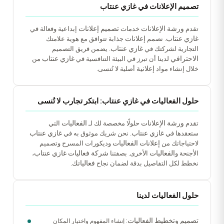
تصميم الإعلانات في غازي عنتاب
ورشة الإعلانات
تصميم إعلانات
تقدم
خدمات
إبداعية وفعالة في
غازي عنتاب
إعلانات
. نصمم
جذابة تتوافق مع هوية علامتك
غازي عنتاب
التجارية لشركتك في
. يضمن فريق التصميم
الاحترافي
غازي عنتاب
لدينا أن تبرز في البيئة التنافسية في
من
إعلانية
خلال إنشاء مواد
أصلية لا تُنسى.
حلول الفعاليات في غازي عنتاب: ابتكر تجارب لا تُنسى
ورشة الإعلانات
الفعاليات
تقدم
حلولًا مخصصة لك لـ
التي
غازي عنتاب
غازي عنتاب
ستعقدها في
. نحن شريك موثوق به في
إعلانات الفعاليات
لاحتياجاتك من
وديكورات المسرح وتصميم
الفعاليات
شركة فعاليات غازي عنتاب
الأجنحة و
الأخرى. بصفتنا
،
فعالياتك
نخطط لكل التفاصيل بدقة لضمان نجاح
.
حلول الفعاليات لدينا
تصميم وتخطيط الفعاليات:
إنشاء المفهوم واختيار المكان