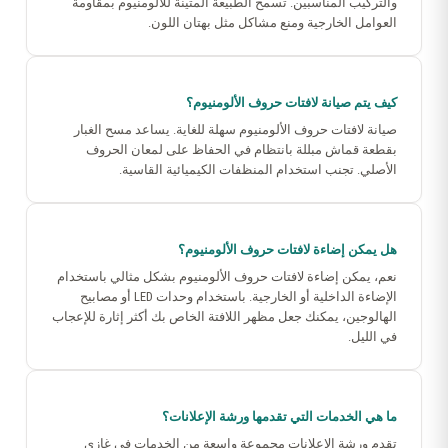
والتركيب المناسبين. تسمح الطبيعة المتينة للألومنيوم بمقاومة
العوامل الخارجية ومنع مشاكل مثل بهتان اللون.
كيف يتم صيانة لافتات حروف الألومنيوم؟
صيانة لافتات حروف الألومنيوم سهلة للغاية. يساعد مسح الغبار
بقطعة قماش مبللة بانتظام في الحفاظ على لمعان الحروف
الأصلي. تجنب استخدام المنظفات الكيميائية القاسية.
هل يمكن إضاءة لافتات حروف الألومنيوم؟
نعم، يمكن إضاءة لافتات حروف الألومنيوم بشكل مثالي باستخدام
الإضاءة الداخلية أو الخارجية. باستخدام وحدات LED أو مصابيح
الهالوجين، يمكنك جعل مظهر اللافتة الخاص بك أكثر إثارة للإعجاب
في الليل.
ما هي الخدمات التي تقدمها ورشة الإعلانات؟
تقدم ورشة الإعلانات مجموعة واسعة من الخدمات في غازي