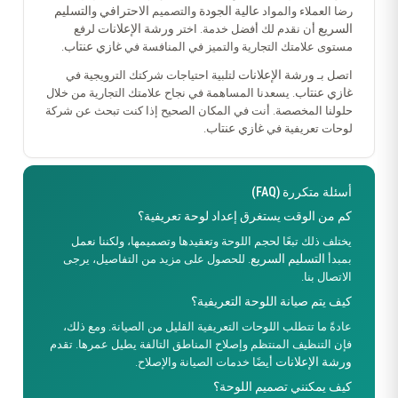
عالية الجودة
الاحترافي
التسليم
رضا العملاء والمواد
والتصميم
و
السريع
ورشة الإعلانات
أن نقدم لك أفضل خدمة. اختر
لرفع
غازي عنتاب
مستوى علامتك التجارية والتميز في المنافسة في
.
ورشة الإعلانات
اتصل بـ
لتلبية احتياجات شركتك الترويجية في
غازي عنتاب
. يسعدنا المساهمة في نجاح علامتك التجارية من خلال
حلولنا المخصصة. أنت في المكان الصحيح إذا كنت تبحث عن شركة
غازي عنتاب
لوحات تعريفية في
.
أسئلة متكررة (FAQ)
كم من الوقت يستغرق إعداد لوحة تعريفية؟
يختلف ذلك تبعًا لحجم اللوحة وتعقيدها وتصميمها، ولكننا نعمل
التسليم السريع
بمبدأ
. للحصول على مزيد من التفاصيل، يرجى
الاتصال بنا.
كيف يتم صيانة اللوحة التعريفية؟
عادةً ما تتطلب اللوحات التعريفية القليل من الصيانة. ومع ذلك،
فإن التنظيف المنتظم وإصلاح المناطق التالفة يطيل عمرها. تقدم
ورشة الإعلانات
أيضًا خدمات الصيانة والإصلاح.
كيف يمكنني تصميم اللوحة؟