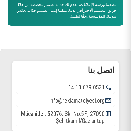
ورشة الإعلانات
بصفتنا
، نقدم لك خدمة تصميم مخصصة من خلال
الاحترافي
فريق التصميم
لدينا. يمكننا إنشاء تصميم جذاب يعكس
هويتك المؤسسية وفقًا لطلبك.
اتصل بنا
phone
0531 679 10 14
email
info@reklamatolyesi.org
map
Mücahitler, 52076. Sk. No:5F., 27090
Şehitkamil/Gaziantep