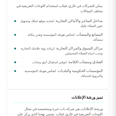
غازي عنتاب
يمكن للشركات في
استخدام اللوحات التعريفية في
مختلف المجالات:
مداخل المتاجر والأماكن التجارية:
لتحديد موقع عملك وتسهيل
عثور العملاء عليك.
المصانع والمنشآت:
لتعكس هويتك المؤسسية وتعزز مكانة
منشأتك.
مراكز التسوق والمراكز التجارية:
لزيادة رؤية علامتك التجارية
وجذب انتباه العملاء المحتملين.
الفنادق ومنشآت الإقامة:
لتوفير استقبال أنيق وجذاب.
المؤسسات الحكومية والبلديات:
لتعكس هويتك المؤسسية
والترويج لخدماتك.
تميز ورشة الإعلانات
ورشة الإعلانات
هي شركة ذات خبرة ومتخصصة في مجال
غازي عنتاب
اللوحات التعريفية في
. يضمن نهجنا الذي يركز على