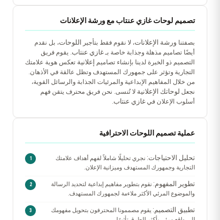
تصميم لوحات غازي عنتاب مع ورشة الإعلانات
ورشة الإعلانات
اللوحات
بصفتنا
، لا نقوم فقط بتأجير
، بل نقدم
غازي عنتاب
أيضًا تصاميم مذهلة وجذابة خاصة بـ
. يقوم فريق
إعلانية
التصميم ذو الخبرة لدينا بإنشاء تصاميم
تعكس هوية علامتك
التجارية وتؤثر على جمهورك المستهدف وتظل عالقة في الأذهان.
من خلال المفاهيم الإبداعية والمرئيات الجذابة والرسائل القوية،
لوحاتك الإعلانية
نجعل
لا تُنسى. نحن فريق محترف يتقن فهم
غازي عنتاب
أسلوب الإعلان في
.
عملية تصميم اللوحات الاحترافية
تحليل الاحتياجات:
نجري تحليلًا شاملاً لفهم أهداف علامتك
التجارية وجمهورك المستهدف وميزانية الإعلان.
تطوير المفهوم:
نقوم بتطوير مفاهيم إبداعية لتحديد الرسالة
والموضوع المرئي الأكثر ملاءمة لجمهورك المستهدف.
تطبيق التصميم:
يقوم مصممونا المحترفون بتحويل مفهومك
إلى واقع مرئي بأكثر الطرق تأثيرًا.