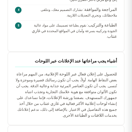
المراجعة والموافقة:
نشارك التصميم معك، ونتلقى
ملاحظاتك، ونجري التعديلات اللازمة.
الطباعة والتركيب:
نقوم بطباعة تصميمك على مواد عالية
غازي
الجودة وتركيبه بسرعة وأمان في المواقع المحددة في
عنتاب
.
أشياء يجب مراعاتها عند الإعلانات عبر اللوحات
إعلان فعال عبر اللوحة الإعلانية
للحصول على
، من المهم مراعاة
بعض النقاط الهامة. أولاً، يجب أن تكون رسالتك قصيرة وموجزة ولا
تُنسى. يجب أن تكون العناصر المرئية جذابة وعالية الدقة. يجب أن
تكون الألوان متوافقة مع هوية علامتك التجارية وتجذب انتباه
ورشة الإعلانات
جمهورك المستهدف. بصفتنا
، فإننا نساعدك على
لوحات إعلانية
غازي عنتاب
إنشاء
الأكثر فعالية في
من خلال أخذ
جميع هذه التفاصيل في الاعتبار. بالإضافة إلى ذلك، ندعم إعلاناتك
اللافتات
الطباعة
بخدمات
و
الأخرى.