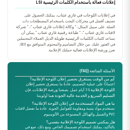
إعلانات فعالة باستخدام الكلمات الرئيسية LSI
إعلانات اللوحات في غازي عنتاب
في
، يمكنك الحصول على
تصنيف أفضل في محركات البحث باستخدام المصطلحات ذات
وكالة إعلانات غازي عنتاب
شركة
الصلة. على سبيل المثال، "
"، "
لافتات غازي عنتاب
طباعة رقمية غازي عنتاب
"، "
" يمكن أن
الكلمات الرئيسية طويلة الذيل
تساعد كلمات
العملاء المحتملين
في العثور عليك. من خلال التصاميم والمحتوى المتوافق مع SEO،
ورشة الإعلانات
تعزز
فعالية حملتك الإعلانية.
الأسئلة الشائعة (FAQ)
كم من الوقت يستغرق تحضير إعلان اللوحة الإعلانية؟
إعلان
اعتمادًا على عملية التصميم، عادةً ما يستغرق تحضير
اللوحة الإعلانية
ورشة الإعلانات
5-7 أيام عمل. بصفتنا
، فإن
التسليم السريع
الخدمة عالية الجودة
و
هما أولويتنا.
ما هي المواد المستخدمة في إعلان اللوحة الإعلانية؟
نستخدم مواد متينة ومقاومة للعوامل الجوية. عادة ما نفضل لافتات
PVC والفينيل والهياكل المصنوعة من الألومنيوم.
هل يمكنني تصميم اللوحة الإعلانية بنفسي؟
بالتأكيد، يمكنك استخدام تصميمك الخاص. ومع ذلك، ضع في