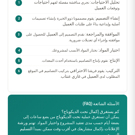
تحليل الاحتياجات:
احتياجات
نجري مناقشة مفصلة لفهم
العميل
وتوقعات
.
إنشاء التصميم:
يقوم مصممونا ذوو الخبرة بإنشاء تصميمات
العميل
أصلية وإبداعية بناءً على طلبات
.
الموافقة والمراجعة:
العميل
نقدم التصميم إلى
للحصول على
موافقته وإجراء أي تعديلات ضرورية.
اختيار المواد:
نختار المواد الأنسب لمشروعك.
الإنتاج:
نقوم بإنتاج التصاميم باستخدام أحدث المعدات.
التركيب:
الاحترافي
يقوم فريقنا
بتركيب التصاميم في الموقع
العميل
غازي عنتاب
المطلوب لدى
في
.
الأسئلة الشائعة (FAQ)
كم يستغرق إكمال نحت الديكوباج؟
نحت الديكوباج
يمكن أن تستغرق عملية
من بضع ساعات إلى
ورشة
بضعة أيام حسب مدى تعقيد المشروع واختيار المواد. تهتم
الإعلانات
التسليم
بإكمال مشاريعك في أقرب وقت ممكن بمبدأ
السريع
.