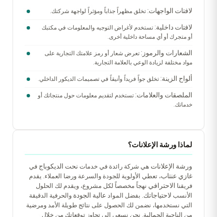
لافتات الواجهات:
تخلق مظهراً جذاباً ومؤثراً لواجهة شركتك.
لافتات داخلية:
تستخدم لأغراض التوجيه والمعلومات في مكتبك
أو متجرك أو أي مساحة داخلية أخرى.
الشعارات والرموز:
تعرض شعار أو رمز علامتك التجارية على
مواد مختلفة لزيادة الوعي بالعلامة التجارية.
ألواح الزينة:
تخلق جواً فريداً وأنيقاً في تصميمات الديكور الداخلي.
الملصقات والعلامات:
تستخدم لتقديم معلومات حول منتجاتك أو
خدماتك.
لماذا ورشة الإعلانات؟
ورشة الإعلانات
نحت الديكوباج
هي شركة رائدة في خدمات
في
غازي عنتاب
، تعطي الأولوية للجودة والسرعة ورضا العملاء. يقدم
الاحترافي
فريقنا
نهجاً مخصصاً لكل مشروع، ويقدم لك الحلول
لاحتياجاتك
عالية الجودة
الأنسب
. بفضل المواد
والحرفية الدقيقة
التي نستخدمها، نضمن لك الحصول على نتائج طويلة الأمد ومرضية
من الناحية الجمالية. نحن نسعى إلى تجاوز توقعاتك من خلال