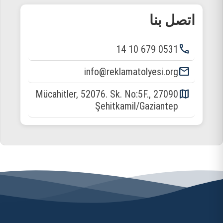
اتصل بنا
phone
0531 679 10 14
email
info@reklamatolyesi.org
map
Mücahitler, 52076. Sk. No:5F., 27090
Şehitkamil/Gaziantep