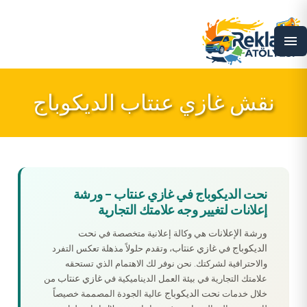
menu
نقش غازي عنتاب الديكوباج
نحت الديكوباج في غازي عنتاب – ورشة
إعلانات لتغيير وجه علامتك التجارية
ورشة الإعلانات
نحت
هي وكالة إعلانية متخصصة في
الديكوباج
غازي عنتاب
في
، وتقدم حلولاً مذهلة تعكس التفرد
والاحترافية لشركتك. نحن نوفر لك الاهتمام الذي تستحقه
غازي عنتاب
علامتك التجارية في بيئة العمل الديناميكية في
من
نحت الديكوباج
خلال خدمات
عالية الجودة المصممة خصيصاً