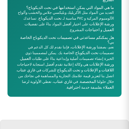
ما هي المواد التي يمكن استخدامها في نحت الديكوباج؟
العديد من المواد مثل الأكريليك وبليكسي جلاس والخشب وألواح
نحت الديكوباج
الألومنيوم المركبة و PVC مناسبة لـ
. تساعدك
ورشة الإعلانات
على اختيار أفضل المواد بناءً على تفضيلات
العميل
احتياجات
و
المشروع.
هل يمكنكم مساعدتي في تصميمات نحت الديكوباج الخاصة
بي؟
ورشة الإعلانات
نعم، بصفتنا
، فإننا نقدم لك كل الدعم في
نحت الديكوباج
تصميمات
الخاصة بك. يمكن لمصممينا ذوي
العميل
الخبرة إنشاء تصميمات أصلية وإبداعية بناءً على طلبات
.
ورشة الإعلانات
هي وكالة إعلانية تقدم أفضل استجابة لاحتياجات
اللافتات
الإعلانات
نحت الديكوباج
غازي عنتاب
و
و
للشركات في
.
اتصل بنا لتعزيز قيمة علامتك التجارية والمساهمة في نجاحك من
المخصصة
غازي عنتاب
خلال حلولنا
. في
، نعطي الأولوية لرضا
العملاء
احترافية
بفلسفة خدمة
.