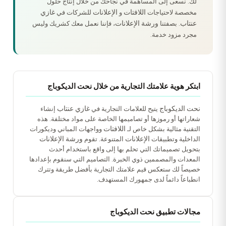
لك. نسعى إلى المساهمة في نجاحك من خلال إنتاج حلول
اللافتات
الإعلانات
غازي
مخصصة لاحتياجات
و
للشركات في
عنتاب
ورشة الإعلانات
. بصفتنا
، فإننا نعمل معك كشريك وليس
مجرد مزود خدمة.
ابتكر هوية علامتك التجارية من خلال نحت الديكوباج
نحت الديكوباج
غازي عنتاب
يتيح للعلامات التجارية في
إنشاء
شعاراتها أو رموزها أو تصاميمها الخاصة على مواد مختلفة. هذه
اللافتات
التقنية مثالية بشكل خاص لـ
وواجهات المباني وديكورات
الإعلانات
ورشة الإعلانات
الداخلية وتطبيقات
المتنوعة. تقوم
بتحويل تصميماتك التي تحلم بها إلى واقع باستخدام أحدث
المعدات والمصممين ذوي الخبرة. التصاميم التي سنقوم بإعدادها
خصيصاً لك ستعكس قيم علامتك التجارية بأفضل طريقة وتترك
انطباعاً دائماً لدى جمهورك المستهدف.
مجالات تطبيق نحت الديكوباج