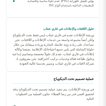
بولي فينيل كلورايد (PVC):
نقدم حلولاً مناسبة واقتصادية
للتطبيقات الداخلية باستخدام ألواح PVC.
حلول اللافتات والإعلانات في غازي عنتاب
ورشة الإعلانات
غازي عنتاب
نحت الديكوباج
تقدم في
ليس فقط
الإعلانات
اللافتات
ولكن أيضاً مجموعة واسعة من خدمات
و
. نحن
نساعدك على زيادة رؤية علامتك التجارية وزيادة مبيعاتك من خلال
احتياجاتك الإعلانية
وكالة
حلولنا الشاملة التي تلبي جميع
. بصفتنا
إعلانات
غازي عنتاب
في
، نقدم لك حلولاً مخصصة وتصاميم إبداعية
طباعة
احترافية
وحلول
فعالة وخدمات تركيب
. نحن معروفون كـ
شركة لافتات
غازي عنتاب
عالية الجودة
في
، ونتميز بخدمتنا
.
عملية تصميم نحت الديكوباج
ورشة الإعلانات
نحت الديكوباج
في
، يتم تنفيذ عملية تصميم
بدقة
العملاء
لتحقيق أقصى قدر من رضا
. تتكون العملية من الخطوات
التالية: