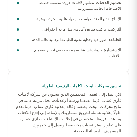
تصميم اللافتات:
لافتات
تصاميم
فريدة مصممة خصيصًا
للاحتياجات الخاصة بمشروعك
الإنتاج:
عالية الجودة
إنتاج اللافتات باستخدام مواد
ومتينة
التركيب:
احترافي
تركيب سريع وآمن من قبل فريق
الطباعة:
صور حية وجذابة بتقنية الطباعة الرقمية عالية الدقة
الاستشارة:
خدمات استشارية متخصصة في اختيار وتصميم
اللافتات
تحسين محركات البحث للكلمات الرئيسية الطويلة
شركة لافتات
لكي تصل إلى العملاء المحتملين الذين يبحثون عن
غازي عنتاب
ورشة الإعلانات
، فإننا، بصفتنا
، نحتل مرتبة عالية في
وكالة إعلانية غازي عنتاب
نتائج محركات البحث. بصفتنا
، فإننا نقدم
حلولًا إعلانية شاملة للترويج لمشاريعك بالإضافة إلى إنتاج اللافتات.
إعلانات الإنشاءات غازي عنتاب
يساعدك فريقنا المتخصص في
على تطوير استراتيجيات مخصصة للوصول إلى جمهورك
المستهدف بالرسالة الصحيحة.