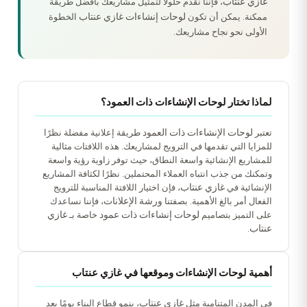
غازي عنتاب
، فإننا نقدم حلولًا لتمثيل مشاريعك بأفضل طريقة
لوحات إنشاءات غازي عنتاب
ممكنة. يمكن أن تكون
الخطوة
الأولى نحو نجاح مشاريعك.
لماذا تختار لوحات الإنشاءات ذات العمود؟
لوحات الإنشاءات ذات العمود
تعتبر
طريقة إعلانية مفضلة نظرًا
للمزايا التي تقدمها في الترويج لمشاريعك. هذه اللافتات مثالية
للمشاريع الإنشائية واسعة النطاق، حيث توفر زاوية رؤية واسعة
وتمكنك من جذب انتباه العملاء المحتملين. نظرًا لكثافة المشاريع
غازي عنتاب
الإنشائية في
، فإن اختيار اللافتة المناسبة للترويج
ورشة الإعلانات
الفعال أمر بالغ الأهمية. بصفتنا
، فإننا نساعدك
لوحات إنشاءات ذات عمود
غازي
على التميز بتصاميم
خاصة بـ
عنتاب
.
أهمية لوحات الإنشاءات وموقعها في غازي عنتاب
غازي عنتاب
في المدن المتنامية مثل
، ينمو قطاع البناء يومًا بعد