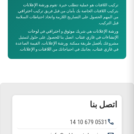
ورشة الإعلانات
تركيب اللافتات هو عملية تتطلب خبرة. تقوم
احترافي
بتركيب اللافتات الخاصة بك بأمان من قبل فريق تركيب
.
من المهم الحصول على التصاريح اللازمة واتخاذ احتياطات السلامة
قبل التركيب.
ورشة الإعلانات
موثوق
احترافي
لوحات
هي شريك
و
في
الإنشاءات
غازي عنتاب
في
. اتصل بنا للحصول على حلول لتمثيل
ورشة الإعلانات
مشروعك بأفضل طريقة ممكنة.
، القيمة الصاعدة
غازي عنتاب
اللافتات
الإعلانات
في
، بجانبك في احتياجاتك من
و
.
اتصل بنا
phone
0531 679 10 14