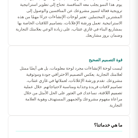
يوم. هذا النمو يجلب معه المنافسة. تحتاج إلى تطوير استراتيجية
ترويجية فعالة لتمييز مشروعك عن المنافسين والوصول إلى
لوحات الإنشاءات
المشترين المحتملين. تعتبر
جزءًا مهمًا من هذه
ورشة الإعلانات
الاستراتيجية. تعمل
، بتصاميم اللافتات الخاصة بها
غازي عنتاب
بمشاريع البناء في
، على زيادة الوعي بعلامتك التجارية
وضمان بروز مشاريعك.
قوة التصميم الصحيح
لوحة الإنشاءات
ليست
مجرد لوحة معلومات، بل هي أيضًا ممثل
الاحترافي
لعلامتك التجارية. يعكس التصميم
جودة وموثوقية
ورشة الإعلانات
غازي عنتاب
مشروعك. تقدم
، لعملائها في
،
تصاميم لافتات فريدة وجذابة ومناسبة لاحتياجاتهم. خلال عملية
تصميم اللافتة
، نساعدك في العثور على الحل الأمثل من خلال
مراعاة مفهوم مشروعك والجمهور المستهدف وهوية العلامة
التجارية.
ما هي خدماتنا؟