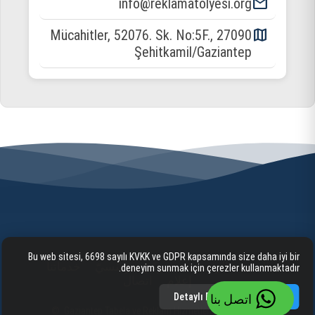
email
info@reklamatolyesi.org
map
Mücahitler, 52076. Sk. No:5F., 27090
Şehitkamil/Gaziantep
Bu web sitesi, 6698 sayılı KVKK ve GDPR kapsamında size daha iyi bir
الصفحة الرئيسية
شركيّ/مؤسّسيّ
خدماتنا
deneyim sunmak için çerezler kullanmaktadır.
إعلام
اتصال
Detaylı Bilgi
Kabul Et
اتصل بنا
Gaziantep Tabela ve Reklam Hizmetleri 2025 cognite. ©