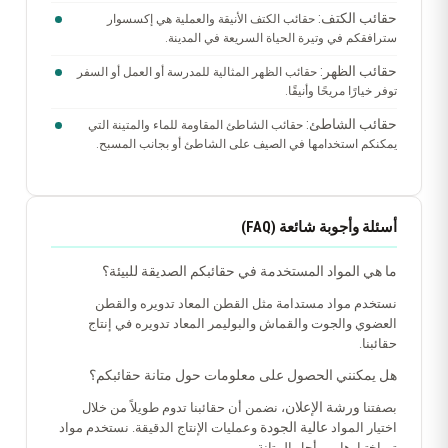
حقائب الكتف:
حقائب الكتف الأنيقة والعملية هي إكسسوار
سترافقكم في وتيرة الحياة السريعة في المدينة.
حقائب الظهر:
حقائب الظهر المثالية للمدرسة أو العمل أو السفر
توفر خيارًا مريحًا وأنيقًا.
حقائب الشاطئ:
حقائب الشاطئ المقاومة للماء والمتينة التي
يمكنكم استخدامها في الصيف على الشاطئ أو بجانب المسبح.
أسئلة وأجوبة شائعة (FAQ)
ما هي المواد المستخدمة في حقائبكم الصديقة للبيئة؟
نستخدم مواد مستدامة مثل القطن المعاد تدويره والقطن
العضوي والجوت والقماش والبوليمر المعاد تدويره في إنتاج
حقائبنا.
هل يمكنني الحصول على معلومات حول متانة حقائبكم؟
ورشة الإعلان
بصفتنا
، نضمن أن حقائبنا تدوم طويلاً من خلال
عالية الجودة
اختيار المواد
وعمليات الإنتاج الدقيقة. نستخدم مواد
تم اختبارها من أجل المتانة.