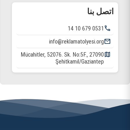
اتصل بنا
phone
0531 679 10 14
email
info@reklamatolyesi.org
map
Mücahitler, 52076. Sk. No:5F., 27090
Şehitkamil/Gaziantep