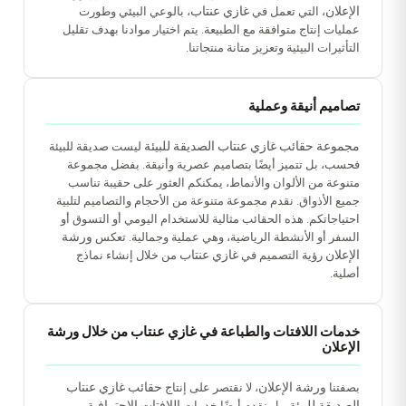
الإعلان
غازي عنتاب
، التي تعمل في
، بالوعي البيئي وطورت
عمليات إنتاج متوافقة مع الطبيعة. يتم اختيار موادنا بهدف تقليل
التأثيرات البيئية وتعزيز متانة منتجاتنا.
تصاميم أنيقة وعملية
مجموعة حقائب غازي عنتاب الصديقة للبيئة
ليست صديقة للبيئة
فحسب، بل تتميز أيضًا بتصاميم عصرية وأنيقة. بفضل مجموعة
متنوعة من الألوان والأنماط، يمكنكم العثور على حقيبة تناسب
جميع الأذواق. نقدم مجموعة متنوعة من الأحجام والتصاميم لتلبية
احتياجاتكم. هذه الحقائب مثالية للاستخدام اليومي أو التسوق أو
ورشة
السفر أو الأنشطة الرياضية، وهي عملية وجمالية. تعكس
الإعلان
غازي عنتاب
رؤية التصميم في
من خلال إنشاء نماذج
أصلية.
خدمات اللافتات والطباعة في غازي عنتاب من خلال ورشة
الإعلان
ورشة الإعلان
حقائب غازي عنتاب
بصفتنا
، لا نقتصر على إنتاج
الصديقة للبيئة
اللافتات الاحترافية
، بل نقدم أيضًا خدمات
و