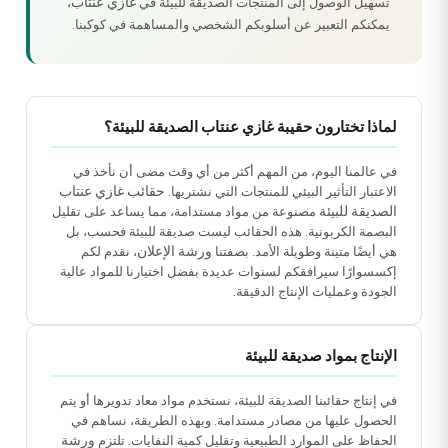
غازي عنتاب
تسهيل الوصول إلى المنتجات الصديقة للبيئة في
،
يمكنكم التعبير عن أسلوبكم الشخصي والمساهمة في كوكبنا.
لماذا تختارون حقيبة غازي عنتاب الصديقة للبيئة؟
في عالمنا اليوم، من المهم أكثر من أي وقت مضى أن نأخذ في
حقائب غازي عنتاب
الاعتبار التأثير البيئي للمنتجات التي نشتريها.
الصديقة للبيئة
مصنوعة من مواد مستدامة، مما يساعد على تقليل
البصمة الكربونية. هذه الحقائب ليست صديقة للبيئة فحسب، بل
ورشة الإعلان
هي أيضًا متينة وطويلة الأمد. بصفتنا
، نقدم لكم
إكسسوارًا سيرافقكم لسنوات عديدة بفضل اختيارنا للمواد عالية
الجودة وعمليات الإنتاج الدقيقة.
الإنتاج بمواد صديقة للبيئة
في إنتاج حقائبنا الصديقة للبيئة، نستخدم مواد معاد تدويرها أو يتم
الحصول عليها من مصادر مستدامة. وبهذه الطريقة، نساهم في
ورشة
الحفاظ على الموارد الطبيعية وتقليل كمية النفايات. تلتزم