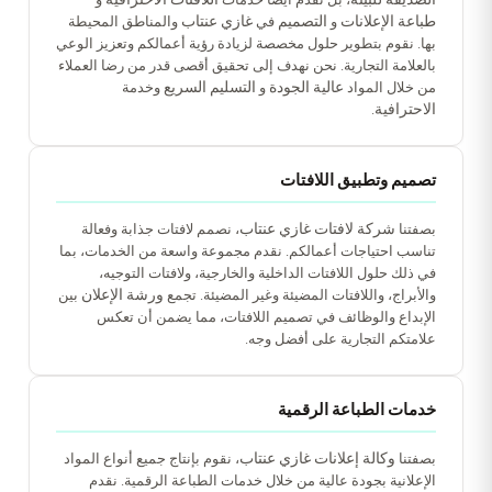
طباعة الإعلانات
التصميم
غازي عنتاب
و
في
والمناطق المحيطة
بها. نقوم بتطوير حلول مخصصة لزيادة رؤية أعمالكم وتعزيز الوعي
بالعلامة التجارية. نحن نهدف إلى تحقيق أقصى قدر من رضا العملاء
عالية الجودة
التسليم السريع
من خلال المواد
و
وخدمة
الاحترافية
.
تصميم وتطبيق اللافتات
شركة لافتات غازي عنتاب
بصفتنا
، نصمم لافتات جذابة وفعالة
تناسب احتياجات أعمالكم. نقدم مجموعة واسعة من الخدمات، بما
في ذلك حلول اللافتات الداخلية والخارجية، ولافتات التوجيه،
ورشة الإعلان
والأبراج، واللافتات المضيئة وغير المضيئة. تجمع
بين
الإبداع والوظائف في تصميم اللافتات، مما يضمن أن تعكس
علامتكم التجارية على أفضل وجه.
خدمات الطباعة الرقمية
وكالة إعلانات غازي عنتاب
بصفتنا
، نقوم بإنتاج جميع أنواع المواد
الإعلانية بجودة عالية من خلال خدمات الطباعة الرقمية. نقدم