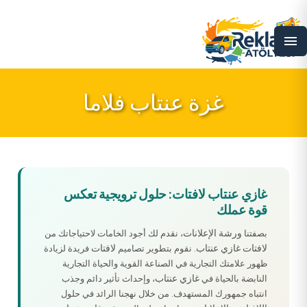
menu
غزة عنتاب فلاما
غازي عنتاب لافتات: حلول ترويجية تعكس
قوة عملك
ورشة الإعلانات
بصفتنا
، نقدم لك أجود الخامات لاحتياجاتك من
لافتات غازي عنتاب
لافتات
. نقوم بتطوير تصاميم
فريدة لزيادة
ظهور علامتك التجارية في الصناعة القوية والحياة التجارية
غازي عنتاب
النابضة بالحياة في
، وإحداث تأثير دائم وجذب
انتباه جمهورك المستهدف. من خلال نهجنا الرائد في حلول