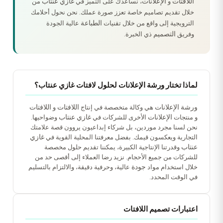
اللافتات
الإعلانات
غازي عنتاب
و
، نساعدك على التميز في
من
خلال تقديم تصاميم خاصة تعزز صورة عملك. نحن نحول أحلامك
الطباعة
الترويجية إلى واقع من خلال تقنيات
عالية الجودة
التصميم
وفريق
ذي الخبرة.
لماذا تختار ورشة الإعلانات لحلول لافتات غازي عنتاب؟
ورشة الإعلانات
اللافتات
اللافتات
هي وكالة متخصصة في إنتاج
و
الإعلانات
غازي عنتاب
و منتجات
الأخرى للشركات في
وضواحيها.
نحن لسنا مجرد موردين، بل شركاء إبداعيون يروون قصة علامتك
غازي
التجارية ويعكسون قيمك. بفضل معرفتنا المحلية القوية في
عنتاب
وقدرتنا الإنتاجية الكبيرة، يمكننا تقديم حلول مخصصة
للشركات من جميع الأحجام. نزيد رضا العملاء إلى أقصى حد من
جودة
خلال استخدام مواد
عالية، وحرفية دقيقة، والالتزام بالتسليم
في الوقت المحدد.
اعتبارات تصميم اللافتات