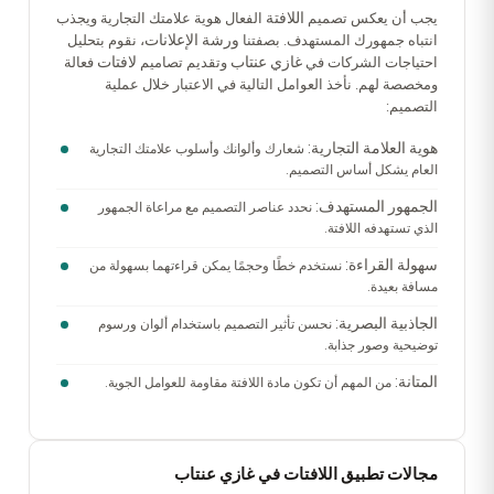
اللافتة
يجب أن يعكس تصميم
الفعال هوية علامتك التجارية ويجذب
ورشة الإعلانات
انتباه جمهورك المستهدف. بصفتنا
، نقوم بتحليل
غازي عنتاب
لافتات
احتياجات الشركات في
وتقديم تصاميم
فعالة
ومخصصة لهم. نأخذ العوامل التالية في الاعتبار خلال عملية
التصميم:
هوية العلامة التجارية:
شعارك وألوانك وأسلوب علامتك التجارية
العام يشكل أساس التصميم.
الجمهور المستهدف:
نحدد عناصر التصميم مع مراعاة الجمهور
الذي تستهدفه اللافتة.
سهولة القراءة:
نستخدم خطًا وحجمًا يمكن قراءتهما بسهولة من
مسافة بعيدة.
الجاذبية البصرية:
نحسن تأثير التصميم باستخدام ألوان ورسوم
توضيحية وصور جذابة.
المتانة:
من المهم أن تكون مادة اللافتة مقاومة للعوامل الجوية.
مجالات تطبيق اللافتات في غازي عنتاب