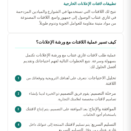
تطبيقات لافتات الإعلانات الخارجية
اللافتات
تتيح لك
التي تستخدمها في الشوارع والميادين المزدحمة
غازي عنتاب
اللافتات
في
الوصول إلى جمهور واسع.
المصنوعة
من مواد متينة مقاومة للعوامل الجوية وتدوم طويلاً.
كيف تسير عملية اللافتات مع ورشة الإعلانات؟
لافتات غازي عنتاب
ورشة الإعلانات
عملية طلب
مع
تكتمل
بسهولة وسرعة. نتبع الخطوات التالية لفهم احتياجاتك وتقديم
أفضل الحلول لك:
تحليل الاحتياجات:
نتعرف على أهدافك الترويجية وتوقعاتك من
اللافتة
.
مرحلة التصميم:
التصميم
يقوم فريق
ذو الخبرة لدينا بإنشاء
لافتات
تصاميم
مخصصة لعلامتك التجارية.
الموافقة والإنتاج:
لافتتك
بعد الموافقة على التصميم، يتم إنتاج
باستخدام أجود الخامات.
التسليم السريع:
لافتتك
يتم تسليم
المنتجة إلى عنوانك داخل
غازي عنتاب
التسليم السريع
من خلال
.