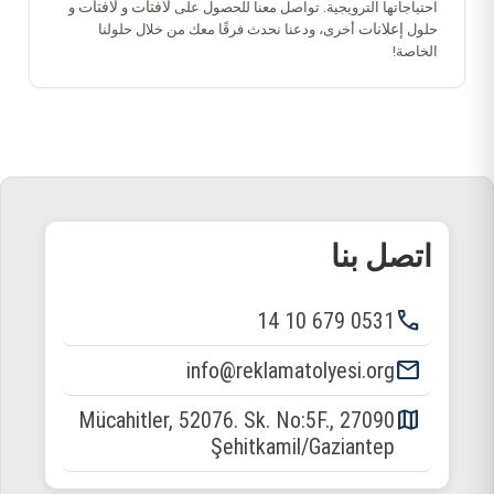
لافتات
لافتات
احتياجاتها الترويجية. تواصل معنا للحصول على
و
و
إعلانات
حلول
أخرى، ودعنا نحدث فرقًا معك من خلال حلولنا
الخاصة!
اتصل بنا
phone
0531 679 10 14
email
info@reklamatolyesi.org
map
Mücahitler, 52076. Sk. No:5F., 27090
Şehitkamil/Gaziantep