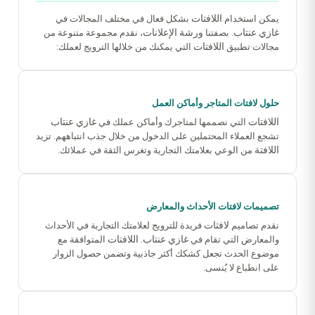
اللافتات
يمكن استخدام
بشكل فعال في مختلف المجالات في
غازي عنتاب
ورشة الإعلانات
. بصفتنا
، نقدم مجموعة متنوعة من
اللافتات
مجالات تطبيق
التي يمكنك من خلالها الترويج لعملك:
حلول لافتات المتاجر وأماكن العمل
اللافتات
غازي عنتاب
التي نصممها لمتاجرك وأماكن عملك في
تشجع العملاء المحتملين على الدخول من خلال جذب انتباههم. تزيد
اللافتة
من الوعي بعلامتك التجارية وتغرس الثقة في عملائك.
تصميمات لافتات الأحداث والمعارض
لافتات
نقدم تصاميم
فريدة للترويج لعلامتك التجارية في الأحداث
غازي عنتاب
اللافتات
والمعارض التي تقام في
.
المتوافقة مع
موضوع الحدث تجعل كشكك أكثر جاذبية وتضمن حصول الزوار
على انطباع لا يُنسى.