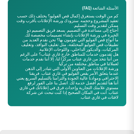
الأسئلة الشائعة (FAQ)
كم من الوقت يستغرق إكمال قص الفوليو؟
يختلف ذلك حسب
تعقيد المشروع وحجمه. ستزودك
ورشة الإعلانات
بأقرب وقت
ممكن لتقدير وقت التسليم.
أحتاج إلى مساعدة في التصميم.
يسعد فريق التصميم ذو
الخبرة في
ورشة الإعلانات
بإنشاء تصميمات مخصصة لك.
ما أنواع قص الفوليو التي تقومون بها؟
نحن نقدم العديد من
تطبيقات قص الفوليو المختلفة، مثل تغليف النوافذ، وتغليف
المركبات، والديكور الداخلي، واللوحات الإعلانية.
هل تقدمون خدمات للمناطق خارج غازي عنتاب؟
على الرغم
من أننا نتخذ من
غازي عنتاب
مركزًا لنا، إلا أننا نقدم خدمات
لعملائنا في مناطق مختلفة من تركيا.
ورشة الإعلانات من العناوين الأولى التي تتبادر إلى الذهن
عندما يتعلق الأمر بقص الفوليو في
غازي عنتاب
. فريقنا
الاحترافي
وموادنا
عالية الجودة
والتزامنا
بالتسليم السريع
يعني
أننا هنا لتقديم أفضل خدمة لك. اتصل بنا على الفور لرفع
مستوى علامتك التجارية وإحداث فرق في إعلاناتك في
غازي
عنتاب
. أنت في المكان الصحيح إذا كنت تبحث عن
شركة
لافتات في غازي عنتاب
.