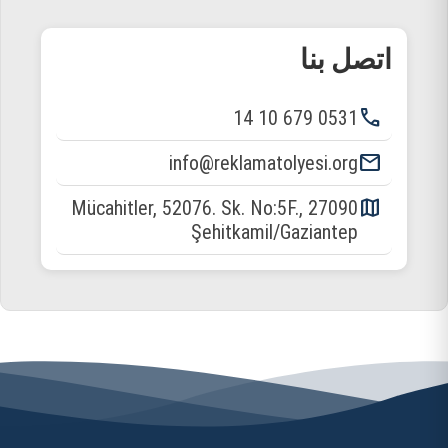
اتصل بنا
phone
0531 679 10 14
email
info@reklamatolyesi.org
map
Mücahitler, 52076. Sk. No:5F., 27090
Şehitkamil/Gaziantep