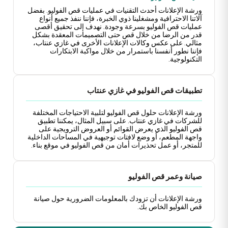
ورشة الإعلانات أحدث التقنيات في عمليات قص الفوليو. بفضل
آلاتنا
الاحترافية
ومشغلينا ذوي الخبرة، فإننا ننفذ جميع أنواع
عمليات قص الفوليو
بسرعة
و
جودة
. نهدف إلى تحقيق أقصى
قدر من الرضا من خلال قص حتى التصميمات المعقدة بشكل
مثالي. على عكس
وكالات الإعلانات الأخرى
في
غازي عنتاب
،
فإننا نطور أنفسنا باستمرار من خلال مواكبة الابتكارات
التكنولوجية.
تطبيقات قص الفوليو في غازي عنتاب
ورشة الإعلانات حلول قص الفوليو لتلبية الاحتياجات المختلفة
للشركات في
غازي عنتاب
. على سبيل المثال، يمكننا تطبيق
قص الفوليو الذي يعرض القوائم أو العروض الترويجية على
واجهة المطعم، أو وضع لافتات توجيهية في المساحات الداخلية
للمتجر، أو عمل تحذيرات أمان من قص الفوليو في موقع بناء.
صيانة وعمر قص الفوليو
ورشة الإعلانات أن تزودك بالمعلومات الضرورية حول صيانة
قص الفوليو الخاص بك.