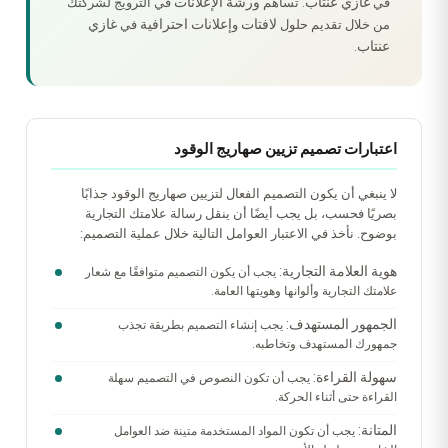
غازي عنتاب
ورشة الإعلانات
في
. تساهم
في الترويج لشركتك
لافتات
إعلانات
احترافية
غازي
من خلال تقديم حلول
و
في
عنتاب
.
اعتبارات تصميم تزيين صهاريج الوقود
لا ينبغي أن يكون التصميم الفعال لتزيين صهاريج الوقود جذابًا
بصريًا فحسب، بل يجب أيضًا أن ينقل رسالة علامتك التجارية
بوضوح. نأخذ في الاعتبار العوامل التالية خلال عملية التصميم:
هوية العلامة التجارية:
يجب أن يكون التصميم متوافقًا مع شعار
علامتك التجارية وألوانها وهويتها العامة.
الجمهور المستهدف:
يجب إنشاء التصميم بطريقة تجذب
جمهورك المستهدف وتخاطبه.
سهولة القراءة:
يجب أن تكون النصوص في التصميم سهلة
القراءة حتى أثناء الحركة.
المتانة:
يجب أن تكون المواد المستخدمة متينة ضد العوامل