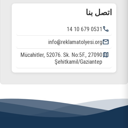
اتصل بنا
phone
0531 679 10 14
email
info@reklamatolyesi.org
map
Mücahitler, 52076. Sk. No:5F., 27090
Şehitkamil/Gaziantep