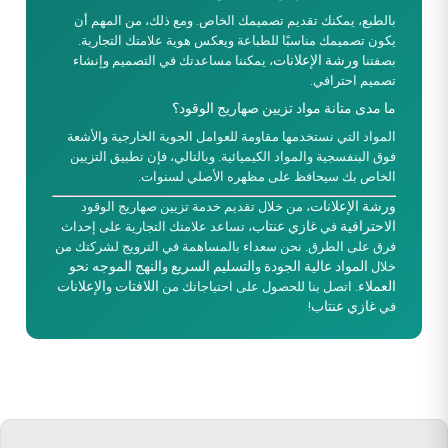
بالطبع، يمكنك تقديم تصميمك الخاص. ومع ذلك، من المهم أن
يكون تصميمك مناسبًا للطباعة ويعكس هوية علامتك التجارية.
ورشة الإعلانات
بصفتنا
، يمكننا مساعدتك في التصميم وإنشاء
تصميم احترافي.
ما مدى متانة مواد تزيين صهاريج الوقود؟
المواد التي نستخدمها مقاومة للعوامل الجوية الخارجية والأشعة
فوق البنفسجية والمواد الكيميائية. وبالتالي، فإن تطبيق التزيين
الخاص بك سيحافظ على مظهره الأصلي لسنوات.
ورشة الإعلانات
، من خلال تقديم خدمة تزيين صهاريج الوقود
الاحترافية
غازي عنتاب
في
، تساعد علامتك التجارية على إحداث
فرق على الطرق. نحن سعداء بالمساهمة في الترويج لشركتك من
المواد عالية الجودة
التسليم السريع
النهج الموجه نحو
خلال
و
و
العملاء
اللافتات
الإعلانات
. اتصل بنا للحصول على احتياجاتك من
و
غازي عنتاب
في
!