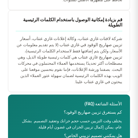
قم بزيادة إمكانية الوصول باستخدام الكلمات الرئيسية
الطويلة
شركة لافتات غازي عنتاب
وكالة إعلانات غازي عنتاب
أسعار
،
،
تزيين صهاريج الوقود في غازي عنتاب
(لا يتم تقديم معلومات عن
الأسعار، ولكن يتم إضافتها فقط لاستخدام الكلمات الرئيسية)،
تزيين صهاريج غازي عنتاب
هي كلمات رئيسية طويلة الذيل، وهي
مصطلحات أكثر تحديدًا يستخدمها العملاء المحتملون في محركات
ورشة الإعلانات
البحث. بصفتنا
، فإننا نقوم بتحسين موقعنا على
الويب بهذه الكلمات الرئيسية لضمان سهولة عثور العملاء الذين
غازي عنتاب
يبحثون في
علينا.
الأسئلة الشائعة (FAQ)
كم يستغرق تزيين صهاريج الوقود؟
يختلف وقت التزيين حسب حجم خزانك وتعقيد التصميم. بشكل
عام، يمكن إكمال تزيين الخزان في غضون أيام قليلة.
هل يمكنني تصميم تزييني الخاص؟