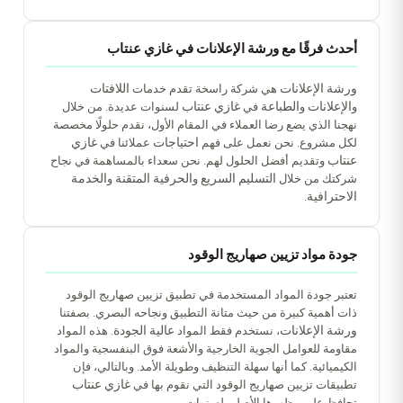
أحدث فرقًا مع ورشة الإعلانات في غازي عنتاب
ورشة الإعلانات
اللافتات
هي شركة راسخة تقدم خدمات
الإعلانات
الطباعة
غازي عنتاب
و
و
في
لسنوات عديدة. من خلال
نهجنا الذي يضع رضا العملاء في المقام الأول، نقدم حلولًا مخصصة
احتياجات
غازي
لكل مشروع. نحن نعمل على فهم
عملائنا في
عنتاب
وتقديم أفضل الحلول لهم. نحن سعداء بالمساهمة في نجاح
التسليم السريع
الحرفية المتقنة
الخدمة
شركتك من خلال
و
و
الاحترافية
.
جودة مواد تزيين صهاريج الوقود
تعتبر جودة المواد المستخدمة في تطبيق تزيين صهاريج الوقود
ذات أهمية كبيرة من حيث متانة التطبيق ونجاحه البصري. بصفتنا
ورشة الإعلانات
عالية الجودة
، نستخدم فقط المواد
. هذه المواد
مقاومة للعوامل الجوية الخارجية والأشعة فوق البنفسجية والمواد
الكيميائية. كما أنها سهلة التنظيف وطويلة الأمد. وبالتالي، فإن
غازي عنتاب
تطبيقات تزيين صهاريج الوقود التي نقوم بها في
تحافظ على مظهرها الأصلي لسنوات.