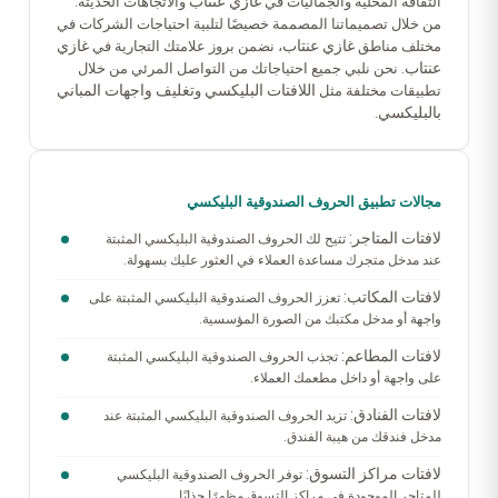
غازي عنتاب
الثقافة المحلية والجماليات في
والاتجاهات الحديثة.
من خلال تصميماتنا المصممة خصيصًا لتلبية احتياجات الشركات في
غازي عنتاب
غازي
مختلف مناطق
، نضمن بروز علامتك التجارية في
عنتاب
. نحن نلبي جميع احتياجاتك من التواصل المرئي من خلال
اللافتات البليكسي
تغليف واجهات المباني
تطبيقات مختلفة مثل
و
بالبليكسي
.
مجالات تطبيق الحروف الصندوقية البليكسي
لافتات المتاجر:
تتيح لك الحروف الصندوقية البليكسي المثبتة
عند مدخل متجرك مساعدة العملاء في العثور عليك بسهولة.
لافتات المكاتب:
تعزز الحروف الصندوقية البليكسي المثبتة على
واجهة أو مدخل مكتبك من الصورة المؤسسية.
لافتات المطاعم:
تجذب الحروف الصندوقية البليكسي المثبتة
على واجهة أو داخل مطعمك العملاء.
لافتات الفنادق:
تزيد الحروف الصندوقية البليكسي المثبتة عند
مدخل فندقك من هيبة الفندق.
لافتات مراكز التسوق:
توفر الحروف الصندوقية البليكسي
للمتاجر الموجودة في مراكز التسوق مظهرًا جذابًا.