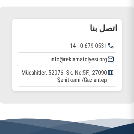
اتصل بنا
phone
0531 679 10 14
email
info@reklamatolyesi.org
map
Mücahitler, 52076. Sk. No:5F., 27090
Şehitkamil/Gaziantep