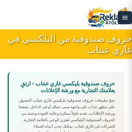
menu
حروف صندوقية من البلكسي في
غازي عنتاب
حروف صندوقية بليكسي غازي عنتاب – ارتقِ
بعلامتك التجارية مع ورشة الإعلانات
حروف صندوقية بليكسي غازي عنتاب
تتيح تطبيقات
الحصول
على مظهر جذاب على واجهة مبنى عملك أو في الداخل. بصفتنا
ورشة الإعلانات
، نقدم حلولاً مبتكرة وعالية الجودة ومتينة من
الحروف الصندوقية البليكسي لتعزيز الوعي بالعلامة التجارية
غازي عنتاب
للشركات في
. يمكنك جذب انتباه العملاء