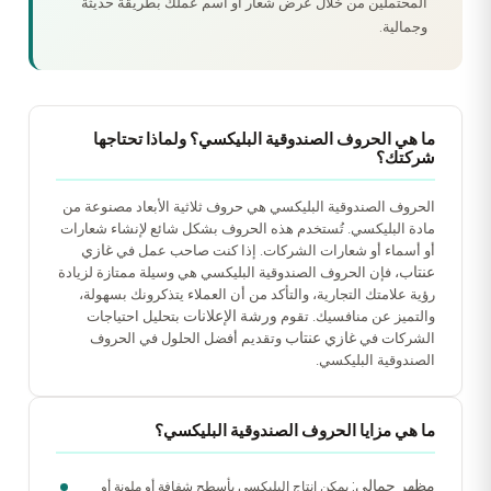
المحتملين من خلال عرض شعار أو اسم عملك بطريقة حديثة
وجمالية.
ما هي الحروف الصندوقية البليكسي؟ ولماذا تحتاجها
شركتك؟
الحروف الصندوقية البليكسي هي حروف ثلاثية الأبعاد مصنوعة من
مادة البليكسي. تُستخدم هذه الحروف بشكل شائع لإنشاء شعارات
غازي
أو أسماء أو شعارات الشركات. إذا كنت صاحب عمل في
عنتاب
، فإن الحروف الصندوقية البليكسي هي وسيلة ممتازة لزيادة
رؤية علامتك التجارية، والتأكد من أن العملاء يتذكرونك بسهولة،
ورشة الإعلانات
والتميز عن منافسيك. تقوم
بتحليل احتياجات
غازي عنتاب
الشركات في
وتقديم أفضل الحلول في الحروف
الصندوقية البليكسي.
ما هي مزايا الحروف الصندوقية البليكسي؟
مظهر جمالي:
يمكن إنتاج البليكسي بأسطح شفافة أو ملونة أو