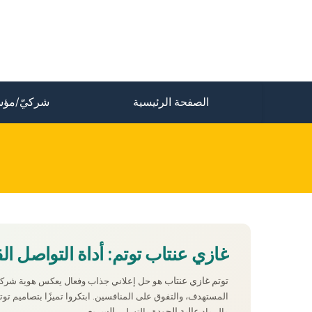
الصفحة الرئيسية
شركيّ/مؤس
غازي عنتاب توتم: أداة التواصل الق
توتم غازي عنتاب
هو حل إعلاني جذاب وفعال يعكس هوية شركت
المستهدف، والتفوق على المنافسين. ابتكروا تميزًا بتصاميم تو
عالية الجودة
السريع
والمواد
والتسليم
.