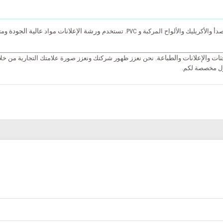
ورشة الإعلانات
عالية الجودة
ريليك والألواح المركبة و PVC. تستخدم
مواد
ومتي
فتات
الإعلانات
الطباعة
و
و
. نحن نعزز ظهور شركتك ونعزز صورة علامتك التجارية من خلا
ول مخصصة لكم.