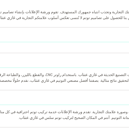
ورشة الإعلانات
ك التجارية وتجذب انتباه جمهورك المستهدف. تقوم
بإنشاء تصاميم تو
غازي عنتا
ق بنا للحصول على تصاميم توتم لا تُنسى تعكس أسلوب علامتكم التجارية في
غازي عنتاب
 التصنيع الحديثة في
. باستخدام راوتر CNC، والقطع بالليزر، 
غازي عنتاب
ل لتحقيق نتائج مثالية. بصفتنا أفضل مصنعي التوتيم في
، نقدم حلولًا مخصصة
ورشة الإعلانات
 وصورة علامتك التجارية. تقدم
خدمة تركيب توتم احترافية في كل من
غازي عنتاب
تانة التوتيم. أنتم في المكان الصحيح لتركيب توتم سلس في
.