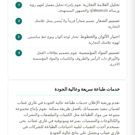
تحليل العلامة التجارية:
نقوم بإجراء تحليل مفصل لفهم رؤية
ورسالة işletmenizin والجمهور المستهدف.
تصميم الشعار:
نصمم شعاراً فريداً ولا يُنسى يمثل علامتك
التجارية.
اختيار الألوان والخطوط:
نختار لوحة ألوان ونوع خط مناسبين
لهوية علامتك التجارية.
تصميم المواد المؤسسية:
نقوم بتصميم بطاقات العمل
والأوراق ذات الرأس والظروف والكتيبات والمواد المؤسسية
الأخرى.
خدمات طباعة سريعة وعالية الجودة
ورشة الإعلان
طباعة
غازي عنتاب
تقدم
خدمات
عالية الجودة في
لضمان تنفيذ تصميماتك بأفضل طريقة ممكنة. نقوم بإنتاج مجموعة
الطباعة
متنوعة من مواد
مثل الكتيبات والملصقات والنشرات
غازي عنتاب
والكتالوجات والتسميات بسرعة وموثوقية في
. نحن
الطباعة
نستخدم أحدث التقنيات لتلبية احتياجات
للشركات في
غازي عنتاب
عالية الجودة
ونحصل على نتائج
.