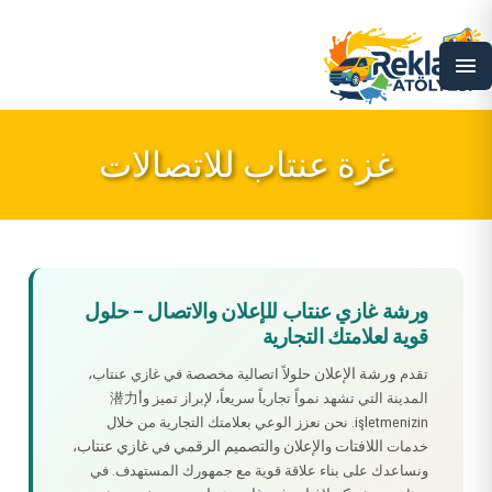
menu
غزة عنتاب للاتصالات
ورشة غازي عنتاب للإعلان والاتصال – حلول
قوية لعلامتك التجارية
ورشة الإعلان
تقدم
حلولاً اتصالية مخصصة في غازي عنتاب،
المدينة التي تشهد نمواً تجارياً سريعاً، لإبراز تميز وأ潜力
işletmenizin. نحن نعزز الوعي بعلامتك التجارية من خلال
اللافتات
الإعلان
التصميم الرقمي
غازي عنتاب
خدمات
و
و
في
،
ونساعدك على بناء علاقة قوية مع جمهورك المستهدف. في