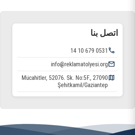
اتصل بنا
phone
0531 679 10 14
email
info@reklamatolyesi.org
map
Mücahitler, 52076. Sk. No:5F., 27090
Şehitkamil/Gaziantep