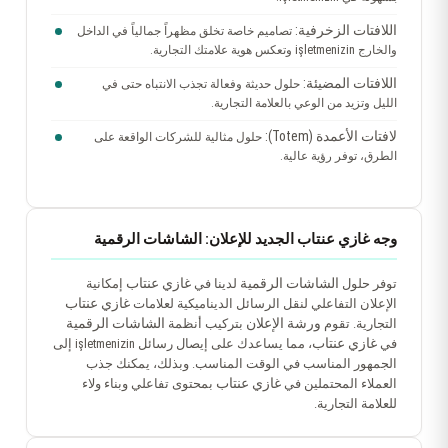
اللافتات الزخرفية:
تصاميم خاصة تخلق مظهراً جمالياً في الداخل
والخارج işletmenizin وتعكس هوية علامتك التجارية.
اللافتات المضيئة:
حلول حديثة وفعالة تجذب الانتباه حتى في
الليل وتزيد من الوعي بالعلامة التجارية.
لافتات الأعمدة (Totem):
حلول مثالية للشركات الواقعة على
الطرق، توفر رؤية عالية.
وجه غازي عنتاب الجديد للإعلان: الشاشات الرقمية
الشاشات الرقمية
غازي عنتاب
توفر حلول
لدينا في
إمكانية
غازي عنتاب
الإعلان التفاعلي لنقل الرسائل الديناميكية لعلامات
ورشة الإعلان
الشاشات الرقمية
التجارية. تقوم
بتركيب أنظمة
غازي عنتاب
في
، مما يساعدك على إيصال رسائل işletmenizin إلى
الجمهور المناسب في الوقت المناسب. وبذلك، يمكنك جذب
غازي عنتاب
العملاء المحتملين في
بمحتوى تفاعلي وبناء ولاء
للعلامة التجارية.