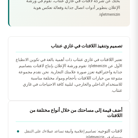
شركة لافتات في غازي عنتاب
ورشة
بحثك عن
، نقوم في
الإعلان
بتطوير أدوات اتصال جذابة وفعالة تعكس هوية
işletmenizin.
تصميم وتنفيذ اللافتات في غازي عنتاب
اللافتات
غازي عنتاب
تعتبر
في
ذات أهمية بالغة في تكوين الانطباع
ورشة الإعلان
لافتات
الأول عن işletmenizin. تقوم
بإنتاج
بتصاميم
احترافية
جذابة و
تعزز صورة علامتك التجارية. نحن نقدم مجموعة
اللافتات
متنوعة من خيارات
بأحجام ومواد مختلفة مناسبة
غازي
للاستخدام الداخلي والخارجي، لتلبية كافة الاحتياجات في
عنتاب
.
أضف قيمة إلى مساحتك من خلال أنواع مختلفة من
اللافتات
لافتات التوجيه:
تصاميم إعلامية وأنيقة تساعد عملاءك على التنقل
بسهولة في işletmenizin.