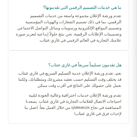
ما هي خدمات التصميم الرقمي التي تقدمونها؟
ورشة الإعلان
التصميم
تقدم
مجموعة واسعة من خدمات
الرقمي
، بما في ذلك تصميم الشعارات والهويات المؤسسية
وتصميم المواقع الإلكترونية ورسومات وسائل التواصل الاجتماعي
الإعلانات الرقمية
وتصميمات
. نحن ننتج حلولاً إبداعية لتعزيز صورة
غازي عنتاب
علامتك التجارية في العالم الرقمي في
.
هل تقدمون تسليماً سريعاً في غازي عنتاب؟
ورشة الإعلان
التسليم السريع
غازي عنتاب
نعم، تقدم
خدمة
في
.
التسليم
قد يختلف وقت
حسب تعقيد مشروعك ومتطلباتك، ولكننا
نعمل على حصولك على النتائج في أقرب وقت ممكن.
ورشة الإعلان
احترافية
عالية الجودة
تقدم
خدمات
و
لتلبية
غازي عنتاب
احتياجات الاتصال للعلامات التجارية في
. يسعدنا
المساهمة في نجاح işletmenizin من خلال العمل معاً. اتصل بنا
غازي عنتاب
لإحداث فرق في
!