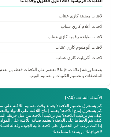
الكلمات الرئيسية ذات الذيل الطويل وخدماتنا
لافتات مضيئة كازي عنتاب
لافتات أعلام كازي عنتاب
لافتات طباعة رقمية كازي عنتاب
لافتات ألومنيوم كازي عنتاب
لافتات أكريليك كازي عنتاب
اللافتات
بصفتنا ورشة إعلانات، فإننا لا نقتصر على
فقط، بل نقدم 
الملصقات
تصميم الكتيبات
تصميم الويب
و
و
.
الأسئلة الشائعة (FAQ)
كم يستغرق تصميم اللافتة؟
يعتمد وقت
تصميم اللافتة
على مدى
كم يستغرق إنتاج اللافتة؟
يعتمد إنتاج
اللافتة
على المواد والتصم
كيف يتم تركيب اللافتة؟
يتم تركيب
اللافتة
من قبل فريقنا الم
كيف يتم الحفاظ على اللافتة؟
يعتمد صيانة
اللافتة
على المواد ا
لافتة
إذا كنت ترغب في الحصول على
عالية الجودة وفعالة لعمل
لاحتياجاتك
مساعدتك
، ويسعدنا
.