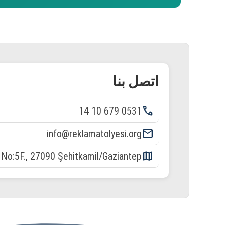
اتصل بنا
phone
0531 679 10 14
email
info@reklamatolyesi.org
map
. No:5F., 27090 Şehitkamil/Gaziantep