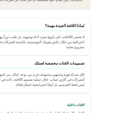
لماذا اللافتة الجيدة مهمة؟
اللافتات
لا تقتصر
على كونها مجرد أداة توجيهية، بل تلعب دوراً م
احترافية
من خلال عكس هويتك المؤسسية. بالنسبة للشركات ف
مشروع بعناية.
تصميمات لافتات مخصصة لعملك
لكل شركة هوية وجمهور مستهدف فريد من نوعه. لذلك، من الم
كازي عنتاب
تصميم اللافتة
للشركات في
. خلال عملية
، نأخذ في 
ليس فقط التصميم، بل أيضًا استراتيجية اتصال فعالة.
لافتات داخلية
لافتات الاستقبال: