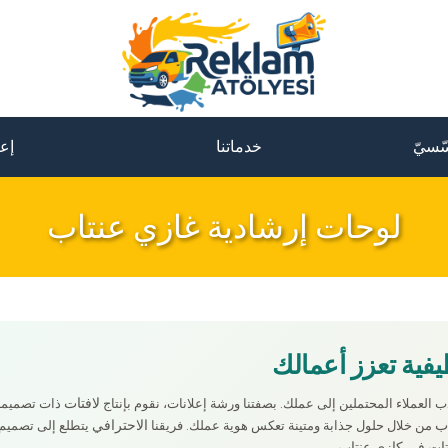
ّسيّ
خدماتنا
إعل
لوحات إرشادية غازي عنتاب
يفية تعزز أعمالك
لافتات
ذب العملاء المحتملين إلى عملك. بصفتنا ورشة إعلانات، نقوم بإنتاج
ذات تصميما
اب
الاحترافي
من خلال حلول جذابة ومتينة تعكس هوية عملك. فريقنا
يتطلع إلى تصميم 
ات في كازي عنتاب
.