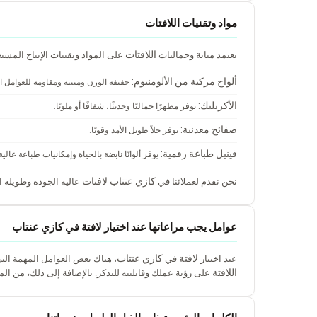
مواد وتقنيات اللافتات
اللافتات
تعتمد متانة وجماليات
على المواد وتقنيات الإنتاج المست
ألواح مركبة من الألومنيوم:
خفيفة الوزن ومتينة ومقاومة للعوامل ال
الأكريليك:
يوفر مظهرًا جماليًا وحديثًا، شفافًا أو ملونًا.
صفائح معدنية:
توفر حلاً طويل الأمد وقويًا.
فينيل طباعة رقمية:
يوفر ألوانًا نابضة بالحياة وإمكانيات طباعة عالية 
كازي عنتاب
لافتات
نحن نقدم لعملائنا في
عالية الجودة وطويلة ا
عوامل يجب مراعاتها عند اختيار لافتة في كازي عنتاب
لافتة
كازي عنتاب
عند اختيار
في
، هناك بعض العوامل المهمة التي
اللافتة
على رؤية عملك وقابليته للتذكر. بالإضافة إلى ذلك، من المه