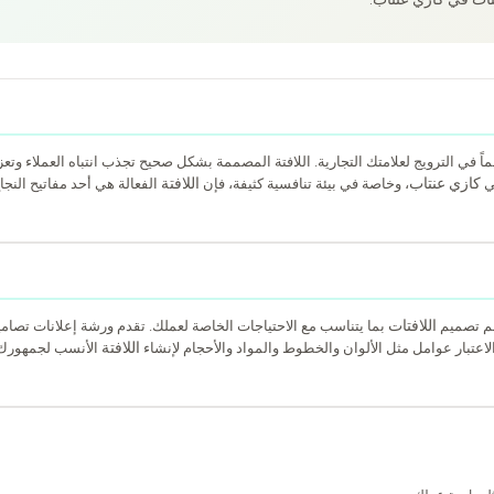
هماً في الترويج لعلامتك التجارية. اللافتة المصممة بشكل صحيح تجذب انتباه العملاء 
كازي عنتاب
اللافتة
ي
، وخاصة في بيئة تنافسية كثيفة، فإن
الفعالة هي أحد مفاتيح النجاح
اللافتات
هم تصميم
بما يتناسب مع الاحتياجات الخاصة لعملك. تقدم ورشة إعلانات تصامي
اللافتة
الاعتبار عوامل مثل الألوان والخطوط والمواد والأحجام لإنشاء
الأنسب لجمهورك 