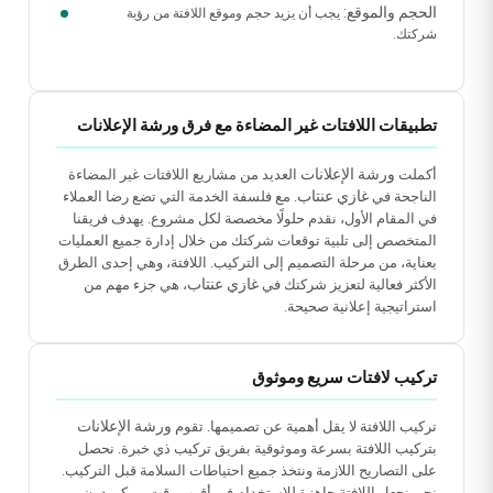
الحجم والموقع:
يجب أن يزيد حجم وموقع اللافتة من رؤية
شركتك.
تطبيقات اللافتات غير المضاءة مع فرق ورشة الإعلانات
ورشة الإعلانات
أكملت
العديد من مشاريع اللافتات غير المضاءة
غازي عنتاب
الناجحة في
. مع فلسفة الخدمة التي تضع رضا العملاء
في المقام الأول، نقدم حلولًا مخصصة لكل مشروع. يهدف فريقنا
المتخصص إلى تلبية توقعات شركتك من خلال إدارة جميع العمليات
بعناية، من مرحلة التصميم إلى التركيب. اللافتة، وهي إحدى الطرق
غازي عنتاب
الأكثر فعالية لتعزيز شركتك في
، هي جزء مهم من
استراتيجية إعلانية صحيحة.
تركيب لافتات سريع وموثوق
ورشة الإعلانات
تركيب اللافتة لا يقل أهمية عن تصميمها. تقوم
بتركيب اللافتة بسرعة وموثوقية بفريق تركيب ذي خبرة. نحصل
على التصاريح اللازمة ونتخذ جميع احتياطات السلامة قبل التركيب.
نحن نجعل اللافتة جاهزة للاستخدام في أقرب وقت ممكن دون