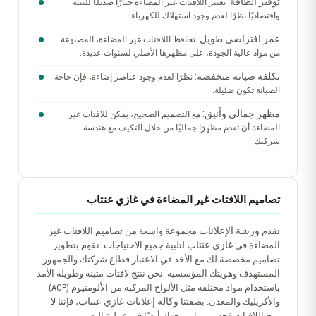
توفير الطاقة:
تعتبر اللافتات غير المضاءة خيارًا صديقًا للبيئة
واقتصاديًا نظرًا لعدم وجود استهلاك للكهرباء.
عمر افتراضي طويل:
تحافظ اللافتات غير المضاءة، المصنوعة
من مواد عالية الجودة، على مظهرها الأصلي لسنوات عديدة.
تكلفة صيانة منخفضة:
نظرًا لعدم وجود عناصر إضاءة، فإن حاجة
الصيانة تكون ضئيلة.
مظهر جمالي وأنيق:
مع التصميم الصحيح، يمكن للافتات غير
المضاءة أن تقدم مظهرًا جماليًا من خلال التكيف مع هندسة
شركتك.
تصاميم اللافتات غير المضاءة في غازي عنتاب
ورشة الإعلانات
تقدم
مجموعة واسعة من تصاميم اللافتات غير
غازي عنتاب
المضاءة في
لتلبية جميع الاحتياجات. نقوم بتطوير
تصاميم مخصصة لك مع الأخذ في الاعتبار قطاع شركتك والجمهور
المستهدف وهويتك المؤسسية. نحن ننتج لافتات متينة وطويلة الأمد
باستخدام مواد مختلفة مثل الألواح المركبة من الألومنيوم (ACP)
وكالة إعلانات غازي عنتاب
والأكريليك والمعدن. بصفتنا
، فإننا لا
ننتج اللافتات فحسب، بل نوجهك أيضًا في عملية التصميم.