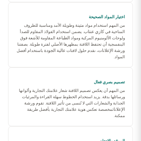
اختيار المواد الصحيحة
متينة
من المهم استخدام مواد
وطويلة الأمد ومناسبة للظروف
كازي عنتاب
المناخية في
. يضمن استخدام الفولاذ المقاوم للصدأ
الطباعة
ولوحات الألومنيوم المركبة ومواد
المقاومة للأشعة فوق
البنفسجية أن تحتفظ اللافتة بمظهرها الأصلي لفترة طويلة. بصفتنا
ورشة الإعلانات
عالية الجودة
، نقدم حلول لافتات
باستخدام أفضل
المواد.
تصميم بصري فعال
من المهم أن يعكس تصميم اللافتة شعار علامتك التجارية وألوانها
ورسائلها بدقة. يزيد استخدام الخطوط سهلة القراءة والمرئيات
ورشة
الجذابة والشعارات التي لا تُنسى من تأثير اللافتة. تقوم
الإعلانات
مخصصة تعكس هوية علامتك التجارية بأفضل طريقة
ممكنة.
الموقع والاتجاه