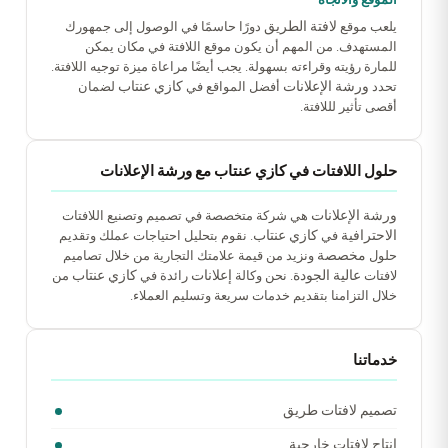
لافتة الطريق
يلعب موقع
دورًا حاسمًا في الوصول إلى جمهورك
المستهدف. من المهم أن يكون موقع اللافتة في مكان يمكن
للمارة رؤيته وقراءته بسهولة. يجب أيضًا مراعاة ميزة توجيه اللافتة.
ورشة الإعلانات
كازي عنتاب
تحدد
أفضل المواقع في
لضمان
أقصى تأثير لللافتة.
حلول اللافتات في كازي عنتاب مع ورشة الإعلانات
ورشة الإعلانات
هي شركة متخصصة في تصميم وتصنيع اللافتات
الاحترافية
كازي عنتاب
في
. نقوم بتحليل احتياجات عملك وتقديم
مخصصة
حلول
ونزيد من قيمة علامتك التجارية من خلال تصاميم
عالية الجودة
إعلانات
كازي عنتاب
لافتات
. نحن وكالة
رائدة في
من
خلال التزامنا بتقديم خدمات سريعة وتسليم العملاء.
خدماتنا
تصميم لافتات طريق
إنتاج لافتات خارجية