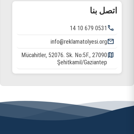
اتصل بنا
phone
0531 679 10 14
email
info@reklamatolyesi.org
map
Mücahitler, 52076. Sk. No:5F., 27090
Şehitkamil/Gaziantep