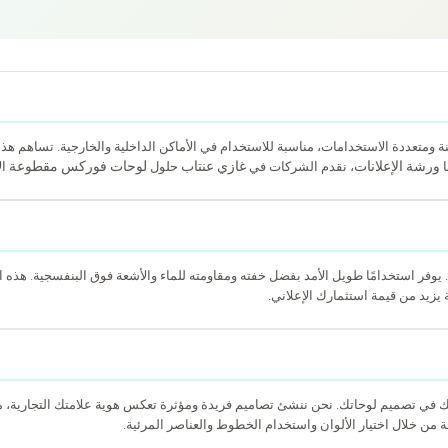
ة ومتعددة الاستخدامات، مناسبة للاستخدام في الأماكن الداخلية والخارجية. تساهم هذ
ورشة الإعلانات
غازي عنتاب
لوحات فوركس مقطوعة
ا
، نقدم الشركات في
حلول
ال
ي من مادة PVC (بولي فينيل كلوريد). يوفر استخدامًا طويل الأمد بفضل خفته ومقاومته للماء والأشعة فوق البن
 يزيد من قيمة استثمارك الإعلاني.
في تصميم لوحاتك. نحن ننشئ تصاميم فريدة ومؤثرة تعكس هوية علامتك التجارية
 من خلال اختيار الألوان واستخدام الخطوط والعناصر المرئية.