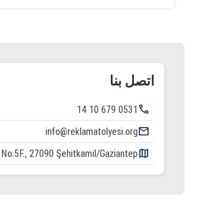
اتصل بنا
phone
0531 679 10 14
email
info@reklamatolyesi.org
map
. No:5F., 27090 Şehitkamil/Gaziantep