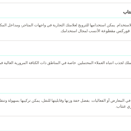
تاب
تخدام. يمكن استخدامها للترويج لعلامتك التجارية في واجهات المتاجر، ومداخل المكا
 فوركس مقطوعة
الأنسب لمجال استخدامك.
 لجذب انتباه العملاء المحتملين. خاصة في المناطق ذات الكثافة المرورية العالية ف
ة في المعارض أو الفعاليات. بفضل خفة وزنها وقابليتها للنقل، يمكن تركيبها بسهولة وتنق
ي عنتاب
.