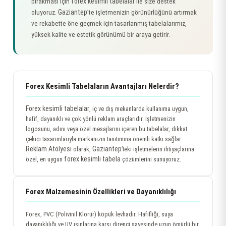
forex kesimli tabelalar
bırakması için
ile size destek
Gaziantep
oluyoruz.
’te işletmenizin görünürlüğünü artırmak
ve rekabette öne geçmek için tasarlanmış tabelalarımız,
yüksek kalite ve estetik görünümü bir araya getirir.
Forex Kesimli Tabelaların Avantajları Nelerdir?
Forex kesimli tabelalar
, iç ve dış mekanlarda kullanıma uygun,
hafif, dayanıklı ve çok yönlü reklam araçlarıdır. İşletmenizin
logosunu, adını veya özel mesajlarını içeren bu tabelalar, dikkat
çekici tasarımlarıyla markanızın tanıtımına önemli katkı sağlar.
Reklam Atölyesi
Gaziantep
olarak,
’teki işletmelerin ihtiyaçlarına
forex kesimli tabela
özel, en uygun
çözümlerini sunuyoruz.
Forex Malzemesinin Özellikleri ve Dayanıklılığı
Forex, PVC (Polivinil Klorür) köpük levhadır. Hafifliği, suya
dayanıklılığı ve UV ışınlarına karşı direnci sayesinde uzun ömürlü bir