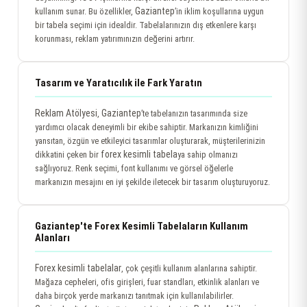
Gaziantep
kullanım sunar. Bu özellikler,
’in iklim koşullarına uygun
bir tabela seçimi için idealdir. Tabelalarınızın dış etkenlere karşı
korunması, reklam yatırımınızın değerini artırır.
Tasarım ve Yaratıcılık ile Fark Yaratın
Reklam Atölyesi
Gaziantep
,
’te tabelanızın tasarımında size
yardımcı olacak deneyimli bir ekibe sahiptir. Markanızın kimliğini
yansıtan, özgün ve etkileyici tasarımlar oluşturarak, müşterilerinizin
forex kesimli tabela
dikkatini çeken bir
ya sahip olmanızı
sağlıyoruz. Renk seçimi, font kullanımı ve görsel öğelerle
markanızın mesajını en iyi şekilde iletecek bir tasarım oluşturuyoruz.
Gaziantep'te Forex Kesimli Tabelaların Kullanım
Alanları
Forex kesimli tabelalar
, çok çeşitli kullanım alanlarına sahiptir.
Mağaza cepheleri, ofis girişleri, fuar standları, etkinlik alanları ve
daha birçok yerde markanızı tanıtmak için kullanılabilirler.