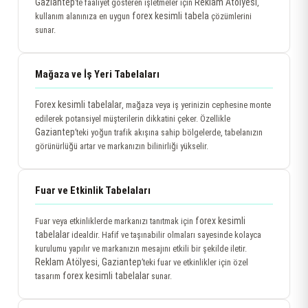
Gaziantep
Reklam Atölyesi
’te faaliyet gösteren işletmeler için
,
forex kesimli tabela
kullanım alanınıza en uygun
çözümlerini
sunar.
Mağaza ve İş Yeri Tabelaları
Forex kesimli tabelalar
, mağaza veya iş yerinizin cephesine monte
edilerek potansiyel müşterilerin dikkatini çeker. Özellikle
Gaziantep
’teki yoğun trafik akışına sahip bölgelerde, tabelanızın
görünürlüğü artar ve markanızın bilinirliği yükselir.
Fuar ve Etkinlik Tabelaları
forex kesimli
Fuar veya etkinliklerde markanızı tanıtmak için
tabelalar
idealdir. Hafif ve taşınabilir olmaları sayesinde kolayca
kurulumu yapılır ve markanızın mesajını etkili bir şekilde iletir.
Reklam Atölyesi
Gaziantep
,
’teki fuar ve etkinlikler için özel
forex kesimli tabelalar
tasarım
sunar.