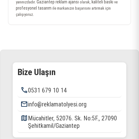
Gaziantep reklam ajansı
kaliteli baskı
yanınızdadır.
olarak,
ve
profesyonel tasarım
ile markanızın başarısını artırmak için
çalışıyoruz.
Bize Ulaşın
phone
0531 679 10 14
email
info@reklamatolyesi.org
map
Mücahitler, 52076. Sk. No:5F., 27090
Şehitkamil/Gaziantep