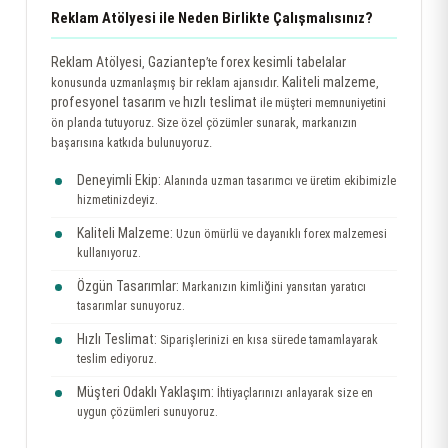
Reklam Atölyesi ile Neden Birlikte Çalışmalısınız?
Reklam Atölyesi
Gaziantep
forex kesimli tabelalar
,
’te
Kaliteli malzeme
konusunda uzmanlaşmış bir reklam ajansıdır.
,
profesyonel tasarım
hızlı teslimat
ve
ile müşteri memnuniyetini
ön planda tutuyoruz. Size özel çözümler sunarak, markanızın
başarısına katkıda bulunuyoruz.
Deneyimli Ekip:
Alanında uzman tasarımcı ve üretim ekibimizle
hizmetinizdeyiz.
Kaliteli Malzeme:
Uzun ömürlü ve dayanıklı forex malzemesi
kullanıyoruz.
Özgün Tasarımlar:
Markanızın kimliğini yansıtan yaratıcı
tasarımlar sunuyoruz.
Hızlı Teslimat:
Siparişlerinizi en kısa sürede tamamlayarak
teslim ediyoruz.
Müşteri Odaklı Yaklaşım:
İhtiyaçlarınızı anlayarak size en
uygun çözümleri sunuyoruz.