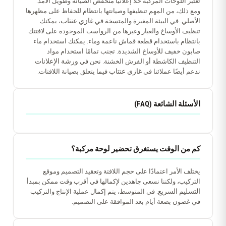
تعتبر اللوحات المركبة حلاً إعلانيًا منخفض الصيانة وطويل الأمد.
ومع ذلك، من المهم تنظيفها وصيانتها بانتظام للحفاظ على مظهرها
غازي عنتاب
الأصلي. في البيئة المغبرة والمتسخة في
، يمكنك
تنظيف الأوساخ والغبار وغيرها من الرواسب الموجودة على لافتتك
بانتظام باستخدام قطعة قماش ناعمة وماء. يمكنك استخدام ماء
صابون خفيف للأوساخ الشديدة. تجنب تمامًا استخدام مواد
ورشة الإعلانات
التنظيف الكاشطة أو الفرش الخشنة. نحن في
غازي عنتاب
ندعم أيضًا عملائنا في
فيما يتعلق بصيانة اللافتات.
الأسئلة الشائعة (FAQ)
كم من الوقت يستغرق تحضير لوحة مركبة؟
يختلف الأمر اعتمادًا على حجم اللافتة وتعقيد التصميم وموقع
التركيب، ولكننا نسعى جاهدين لإكمالها في أقرب وقت ممكن بمبدأ
التسليم السريع
. في المتوسط، يتم إكمال عملية الإنتاج والتركيب
في غضون بضعة أيام بعد الموافقة على التصميم.