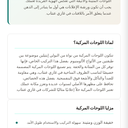
اللوحات المتينة والأنيقة التي تعكس الهوية الفريدة لعملك.
ورشة الإعلانات
يجب أن تكون
هي أول ما يتبادر إلى الذهن
غازي عنتاب
عندما يتعلق الأمر باللافتات في
.
لماذا اللوحات المركبة؟
تتكون اللوحات المركبة من نواة من البولي إيثيلين موضوعة بين
طبقتين من الألواح الألومنيوم. بفضل هذا التركيب الخاص، فإنها
المتانة
توفر كل من
والخفة. يتم تصنيع اللوحات المركبة المصممة
غازي عنتاب
خصيصًا لتناسب الظروف المناخية في
، وهي مقاومة
للصدأ والتآكل والأشعة فوق البنفسجية. بفضل هذه الخصائص،
تحافظ على مظهرها الأصلي لسنوات عديدة وتعزز مكانة عملك.
غازي عنتاب
تعتبر اللوحات المركبة حلاً إعلانيًا مثاليًا للشركات في
.
مزايا اللوحات المركبة
خفيفة الوزن ومتينة:
سهولة التركيب والاستخدام طويل الأمد.