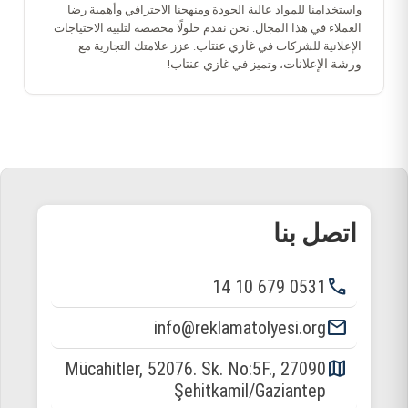
واستخدامنا للمواد عالية الجودة ومنهجنا الاحترافي وأهمية رضا
العملاء في هذا المجال. نحن نقدم حلولًا مخصصة لتلبية الاحتياجات
غازي عنتاب
الإعلانية للشركات في
. عزز علامتك التجارية مع
ورشة الإعلانات
غازي عنتاب
، وتميز في
!
اتصل بنا
phone
0531 679 10 14
email
info@reklamatolyesi.org
map
Mücahitler, 52076. Sk. No:5F., 27090
Şehitkamil/Gaziantep