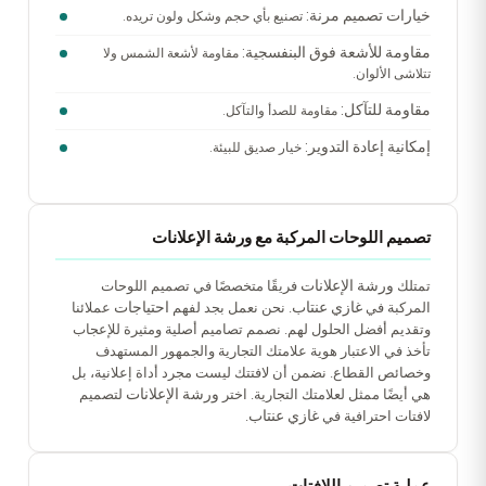
خيارات تصميم مرنة:
تصنيع بأي حجم وشكل ولون تريده.
مقاومة للأشعة فوق البنفسجية:
مقاومة لأشعة الشمس ولا
تتلاشى الألوان.
مقاومة للتآكل:
مقاومة للصدأ والتآكل.
إمكانية إعادة التدوير:
خيار صديق للبيئة.
تصميم اللوحات المركبة مع ورشة الإعلانات
ورشة الإعلانات
تمتلك
فريقًا متخصصًا في تصميم اللوحات
غازي عنتاب
احتياجات
المركبة في
. نحن نعمل بجد لفهم
عملائنا
وتقديم أفضل الحلول لهم. نصمم تصاميم أصلية ومثيرة للإعجاب
تأخذ في الاعتبار هوية علامتك التجارية والجمهور المستهدف
وخصائص القطاع. نضمن أن لافتتك ليست مجرد أداة إعلانية، بل
ورشة الإعلانات
هي أيضًا ممثل لعلامتك التجارية. اختر
لتصميم
غازي عنتاب
لافتات احترافية في
.