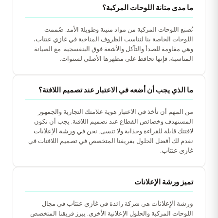
ما مدى متانة اللوحات المركبة؟
تُصنع اللوحات المركبة من مواد متينة وطويلة الأمد. صُممت
غازي عنتاب
اللوحات الخاصة بنا لتناسب الظروف المناخية في
،
وهي مقاومة للصدأ والتآكل والأشعة فوق البنفسجية. مع الصيانة
المناسبة، فإنها تحافظ على مظهرها الأصلي لسنوات.
ما الذي يجب أن أضعه في الاعتبار عند تصميم اللافتة؟
من المهم أن تأخذ في الاعتبار هوية علامتك التجارية والجمهور
المستهدف وخصائص القطاع عند تصميم اللافتة. يجب أن تكون
ورشة الإعلانات
لافتتك قابلة للقراءة وجذابة ولا تنسى. نحن في
نقدم لك أفضل الحلول بفريقنا المتخصص في تصميم اللافتات في
غازي عنتاب
.
تميز ورشة الإعلانات
ورشة الإعلانات
غازي عنتاب
هي شركة رائدة في
في مجال
اللوحات المركبة والحلول الإعلانية الأخرى. يبرز فريقنا المتخصص