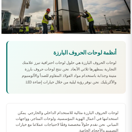
أنظمة لوحات الحروف البارزة
لوحات الحروف البارزة هي حلول لوحات احترافية تبرز علامتك
التجارية بمظهرها ثلاثي الأبعاد. نحن ننتج لوحات حروف بارزة
متينة وجذابة باستخدام مواد الفولاذ المقاوم للصدأ والألومنيوم
والأكريليك. نحن نوفر رؤية ليلية من خلال خيارات إضاءة LED.
لوحات الحروف البارزة مثالية للاستخدام الداخلي والخارجي. يمكن
استخدامها في أعمال الهوية المؤسسية، ولوحات المتاجر، وواجهات
المباني. نحن نقدم حلولاً مخصصة وفقًا لاحتياجات عملائنا مع خيارات
التصميم والأحجام الخاصة.