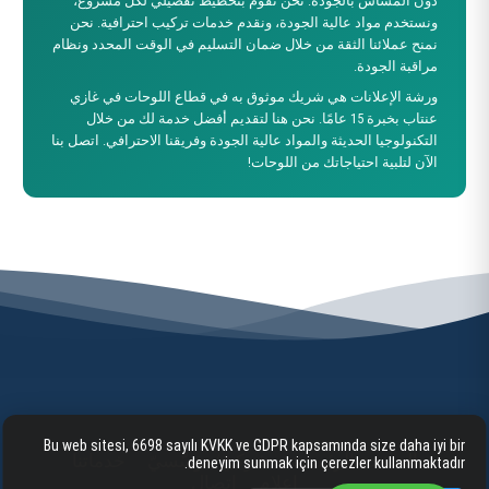
دون المساس بالجودة. نحن نقوم بتخطيط تفصيلي لكل مشروع،
ونستخدم مواد عالية الجودة، ونقدم خدمات تركيب احترافية. نحن
نمنح عملائنا الثقة من خلال ضمان التسليم في الوقت المحدد ونظام
مراقبة الجودة.
ورشة الإعلانات هي شريك موثوق به في قطاع اللوحات في غازي
عنتاب بخبرة 15 عامًا. نحن هنا لتقديم أفضل خدمة لك من خلال
التكنولوجيا الحديثة والمواد عالية الجودة وفريقنا الاحترافي. اتصل بنا
الآن لتلبية احتياجاتك من اللوحات!
Bu web sitesi, 6698 sayılı KVKK ve GDPR kapsamında size daha iyi bir
الصفحة الرئيسية
شركيّ/مؤسّسيّ
خدماتنا
deneyim sunmak için çerezler kullanmaktadır.
إعلام
اتصال