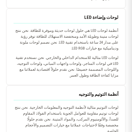
لوحات وإضاءة LED
أنظمة لوحات LED هي حلول لوحات حديثة وموفرة للطاقة. نحن ننتج
لوحات متينة وطويلة الأمد ومنخفضة الاستهلاك للطاقة توفر رؤية
على مدار 24 ساعة باستخدام تقنية LED. نحن نصمم لوحات ملونة
وديناميكية مع خيارات LED RGB.
لوحات LED مثالية للاستخدام الداخلي والخارجي. نحن نستخدم تقنية
LED في لوحات المتاجر، ولوحات واجهات المباني، ولوحات التوجيه،
واللوحات المصممة خصيصًا. نحن نقدم حلولاً اقتصادية لعملائنا مع
مزايا كفاءة الطاقة وطول العمر.
أنظمة التوتيم والتوجيه
لوحات التوتيم مثالية لأنظمة التوجيه والمعلومات الخارجية. نحن ننتج
لوحات توتيم مقاومة للعوامل الجوية باستخدام الفولاذ المقاوم
للصدأ، والألومنيوم المركب، والمواد المتينة. نحن نقدم حلولًا
مخصصة وفقًا لاحتياجات عملائنا مع خيارات التصميم والأحجام
الخاصة.