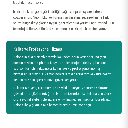
tabelalar tasarlıyoruz.
Işıklı tabelalar, gece görünürlüğü sağlayan profesyonel tabela
çözümleridir. Neon, LED ve floresan aydınlatma seçenekleri ile farklı
stil ve bütçe ihtiyaçlarına uygun çözümler sunuyoruz. Enerji verimli LED
teknolojisi ile uzun ömürlü ve ekonomik ışıklı tabelalar üretiyoruz.
Kalite ve Profesyonel Hizmet
Tabela imalat hizmetlerimizde kaliteden ödün vermeden, müşteri
memnuniyetini ön planda tutuyoruz. Her projede detaylı planlama
yapıyor, kaliteli malzemeler kullanıyor ve profesyonel montaj
hizmetleri sunuyoruz. Zamanında teslimat garantimiz ve kalite kontrol
sistemimizle müşterilerimize güven veriyoruz.
Reklam Atölyesi, Gaziantep'te 15 yıllık deneyimiyle tabela sektöründe
güvenilir bir çözüm ortağıdır. Modern teknoloji, kaliteli malzemeler ve
profesyonel ekibimizle sizlere en iyi hizmeti sunmak için buradayız.
Tabela ihtiyaçlarınız için hemen bizimle iletişime geçin!