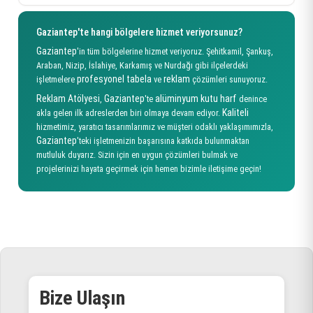
Gaziantep'te hangi bölgelere hizmet veriyorsunuz?
Gaziantep
'in tüm bölgelerine hizmet veriyoruz. Şehitkamil, Şankuş,
Araban, Nizip, İslahiye, Karkamış ve Nurdağı gibi ilçelerdeki
profesyonel
tabela
reklam
işletmelere
ve
çözümleri sunuyoruz.
Reklam Atölyesi
Gaziantep
alüminyum kutu harf
,
'te
denince
Kaliteli
akla gelen ilk adreslerden biri olmaya devam ediyor.
hizmetimiz, yaratıcı tasarımlarımız ve müşteri odaklı yaklaşımımızla,
Gaziantep
'teki işletmenizin başarısına katkıda bulunmaktan
mutluluk duyarız. Sizin için en uygun çözümleri bulmak ve
projelerinizi hayata geçirmek için hemen bizimle iletişime geçin!
Bize Ulaşın