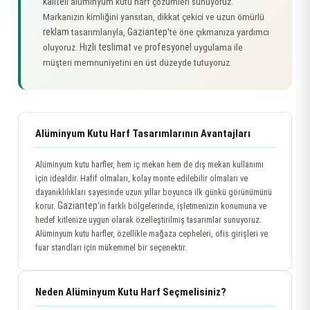
kaliteli
alüminyum kutu harf çözümleri sunuyoruz.
Markanızın kimliğini yansıtan, dikkat çekici ve uzun ömürlü
reklam
Gaziantep
tasarımlarıyla,
'te öne çıkmanıza yardımcı
Hızlı teslimat
profesyonel
oluyoruz.
ve
uygulama ile
müşteri memnuniyetini en üst düzeyde tutuyoruz.
Alüminyum Kutu Harf Tasarımlarının Avantajları
Alüminyum kutu harfler, hem iç mekan hem de dış mekan kullanımı
için idealdir. Hafif olmaları, kolay monte edilebilir olmaları ve
dayanıklılıkları sayesinde uzun yıllar boyunca ilk günkü görünümünü
Gaziantep
korur.
'in farklı bölgelerinde, işletmenizin konumuna ve
hedef kitlenize uygun olarak özelleştirilmiş tasarımlar sunuyoruz.
Alüminyum kutu harfler, özellikle mağaza cepheleri, ofis girişleri ve
fuar standları için mükemmel bir seçenektir.
Neden Alüminyum Kutu Harf Seçmelisiniz?