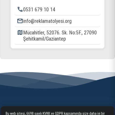
phone
0531 679 10 14
email
info@reklamatolyesi.org
map
Mücahitler, 52076. Sk. No:5F., 27090
Şehitkamil/Gaziantep
Bu web sitesi, 6698 sayılı KVKK ve GDPR kapsamında size daha iyi bir