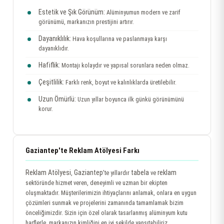
Estetik ve Şık Görünüm:
Alüminyumun modern ve zarif
görünümü, markanızın prestijini artırır.
Dayanıklılık:
Hava koşullarına ve paslanmaya karşı
dayanıklıdır.
Hafiflik:
Montajı kolaydır ve yapısal sorunlara neden olmaz.
Çeşitlilik:
Farklı renk, boyut ve kalınlıklarda üretilebilir.
Uzun Ömürlü:
Uzun yıllar boyunca ilk günkü görünümünü
korur.
Gaziantep'te Reklam Atölyesi Farkı
Reklam Atölyesi
Gaziantep
tabela
reklam
,
'te yıllardır
ve
sektöründe hizmet veren, deneyimli ve uzman bir ekipten
oluşmaktadır. Müşterilerimizin ihtiyaçlarını anlamak, onlara en uygun
çözümleri sunmak ve projelerini zamanında tamamlamak bizim
önceliğimizdir. Sizin için özel olarak tasarlanmış alüminyum kutu
harflerle, markanızın kimliğini en iyi şekilde yansıtabiliriz.