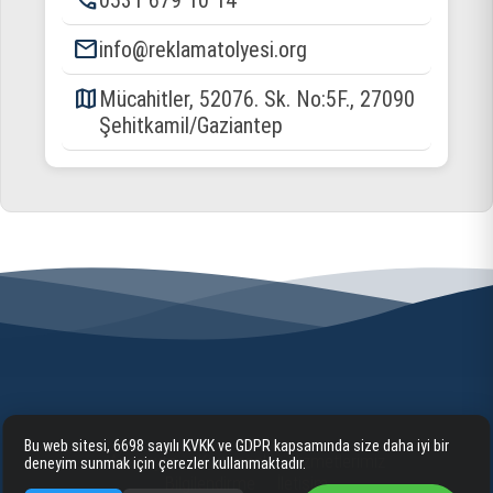
phone
0531 679 10 14
email
info@reklamatolyesi.org
map
Mücahitler, 52076. Sk. No:5F., 27090
Şehitkamil/Gaziantep
Bu web sitesi, 6698 sayılı KVKK ve GDPR kapsamında size daha iyi bir
Anasayfa
Kurumsal
Hizmetlerimiz
deneyim sunmak için çerezler kullanmaktadır.
Bilgilendirme
İletişim