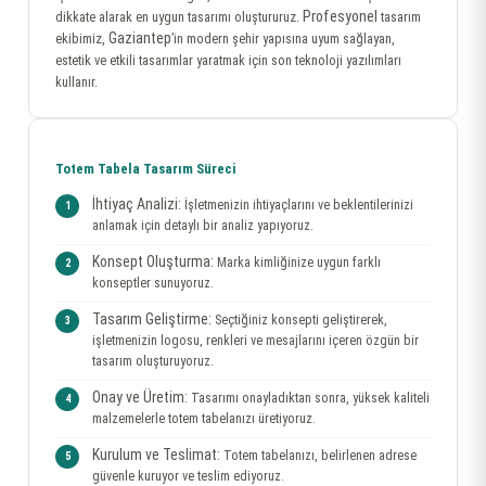
Profesyonel
dikkate alarak en uygun tasarımı oluştururuz.
tasarım
Gaziantep
ekibimiz,
’in modern şehir yapısına uyum sağlayan,
estetik ve etkili tasarımlar yaratmak için son teknoloji yazılımları
kullanır.
Totem Tabela Tasarım Süreci
İhtiyaç Analizi:
İşletmenizin ihtiyaçlarını ve beklentilerinizi
anlamak için detaylı bir analiz yapıyoruz.
Konsept Oluşturma:
Marka kimliğinize uygun farklı
konseptler sunuyoruz.
Tasarım Geliştirme:
Seçtiğiniz konsepti geliştirerek,
işletmenizin logosu, renkleri ve mesajlarını içeren özgün bir
tasarım oluşturuyoruz.
Onay ve Üretim:
Tasarımı onayladıktan sonra, yüksek kaliteli
malzemelerle totem tabelanızı üretiyoruz.
Kurulum ve Teslimat:
Totem tabelanızı, belirlenen adrese
güvenle kuruyor ve teslim ediyoruz.