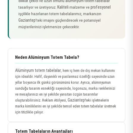
dikkat çekici ve uzun ömürlü alüminyum totem tabelalar
Kaliteli
profesyonel
tasarlıyor ve üretiyoruz.
malzeme ve
işçilikle hazırlanan totem tabelalarımız, markanızın
Gaziantep
’teki imajını güçlendirecek ve potansiyel
müşterilerinizi işletmenize çekecektir.
Neden Alüminyum Totem Tabela?
Alüminyum totem tabelalar
, hem iç hem de dış mekan kullanımı
için idealdir. Hafif, dayanıklı ve paslanmaz özelliği sayesinde uzun
yıllar boyunca ilk günkü görünümünü korur. Ayrıca, alüminyumun
sunduğu tasarım esnekliği sayesinde, logonuzu, marka renklerinizi
ve mesajlarınızı en iyi şekilde yansıtan özgün tasarımlar
Gaziantep
oluşturabilirsiniz. Reklam Atölyesi,
’teki işletmelerin
marka kimliklerini en iyi şekilde temsil eden totem tabelalar üretmek
için titizlikle çalışır.
Totem Tabelaların Avantajları