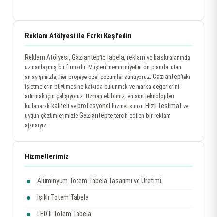
Reklam Atölyesi ile Farkı Keşfedin
Reklam Atölyesi
Gaziantep
tabela
reklam
baskı
,
’te
,
ve
alanında
uzmanlaşmış bir firmadır. Müşteri memnuniyetini ön planda tutan
Gaziantep
anlayışımızla, her projeye özel çözümler sunuyoruz.
’teki
işletmelerin büyümesine katkıda bulunmak ve marka değerlerini
artırmak için çalışıyoruz. Uzman ekibimiz, en son teknolojileri
kaliteli
profesyonel
Hızlı teslimat
kullanarak
ve
hizmet sunar.
ve
Gaziantep
uygun çözümlerimizle
’te tercih edilen bir reklam
ajansıyız.
Hizmetlerimiz
Alüminyum Totem Tabela Tasarımı ve Üretimi
Işıklı Totem Tabela
LED'li Totem Tabela