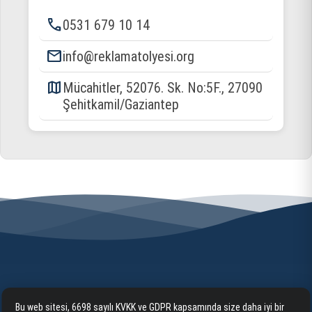
phone
0531 679 10 14
email
info@reklamatolyesi.org
map
Mücahitler, 52076. Sk. No:5F., 27090
Şehitkamil/Gaziantep
Bu web sitesi, 6698 sayılı KVKK ve GDPR kapsamında size daha iyi bir