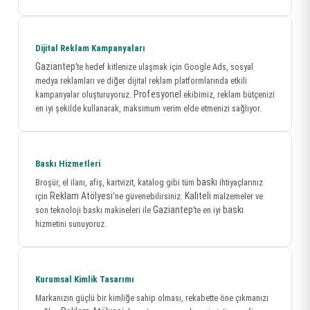
Dijital Reklam Kampanyaları
Gaziantep
’te hedef kitlenize ulaşmak için Google Ads, sosyal
medya reklamları ve diğer dijital reklam platformlarında etkili
Profesyonel
kampanyalar oluşturuyoruz.
ekibimiz, reklam bütçenizi
en iyi şekilde kullanarak, maksimum verim elde etmenizi sağlıyor.
Baskı Hizmetleri
baskı
Broşür, el ilanı, afiş, kartvizit, katalog gibi tüm
ihtiyaçlarınız
Reklam Atölyesi
Kaliteli
için
'ne güvenebilirsiniz.
malzemeler ve
Gaziantep
baskı
son teknoloji baskı makineleri ile
’te en iyi
hizmetini sunuyoruz.
Kurumsal Kimlik Tasarımı
Markanızın güçlü bir kimliğe sahip olması, rekabette öne çıkmanızı