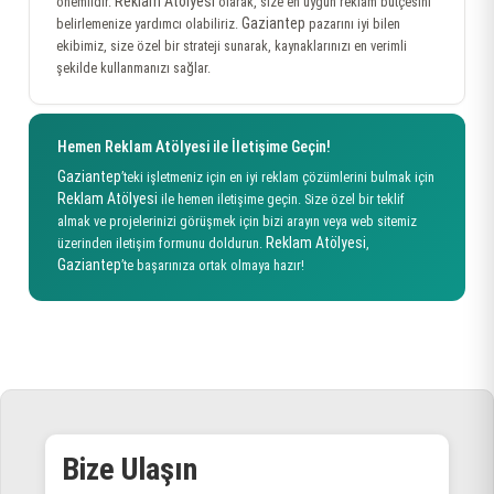
Reklam Atölyesi
önemlidir.
olarak, size en uygun reklam bütçesini
Gaziantep
belirlemenize yardımcı olabiliriz.
pazarını iyi bilen
ekibimiz, size özel bir strateji sunarak, kaynaklarınızı en verimli
şekilde kullanmanızı sağlar.
Hemen Reklam Atölyesi ile İletişime Geçin!
Gaziantep
’teki işletmeniz için en iyi reklam çözümlerini bulmak için
Reklam Atölyesi
ile hemen iletişime geçin. Size özel bir teklif
almak ve projelerinizi görüşmek için bizi arayın veya web sitemiz
Reklam Atölyesi
üzerinden iletişim formunu doldurun.
,
Gaziantep
’te başarınıza ortak olmaya hazır!
Bize Ulaşın