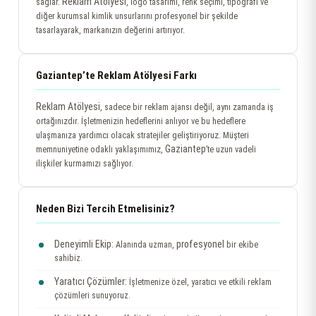
Reklam Atölyesi
sağlar.
, logo tasarımı, renk seçimi, tipografi ve
diğer kurumsal kimlik unsurlarını profesyonel bir şekilde
tasarlayarak, markanızın değerini artırıyor.
Gaziantep’te Reklam Atölyesi Farkı
Reklam Atölyesi
, sadece bir reklam ajansı değil, aynı zamanda iş
ortağınızdır. İşletmenizin hedeflerini anlıyor ve bu hedeflere
ulaşmanıza yardımcı olacak stratejiler geliştiriyoruz. Müşteri
Gaziantep
memnuniyetine odaklı yaklaşımımız,
’te uzun vadeli
ilişkiler kurmamızı sağlıyor.
Neden Bizi Tercih Etmelisiniz?
Deneyimli Ekip:
profesyonel
Alanında uzman,
bir ekibe
sahibiz.
Yaratıcı Çözümler:
İşletmenize özel, yaratıcı ve etkili reklam
çözümleri sunuyoruz.