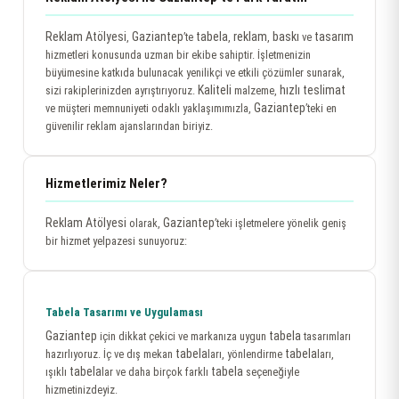
Reklam Atölyesi
Gaziantep
tabela
reklam
baskı
tasarım
,
’te
,
,
ve
hizmetleri konusunda uzman bir ekibe sahiptir. İşletmenizin
büyümesine katkıda bulunacak yenilikçi ve etkili çözümler sunarak,
Kaliteli
hızlı teslimat
sizi rakiplerinizden ayrıştırıyoruz.
malzeme,
Gaziantep
ve müşteri memnuniyeti odaklı yaklaşımımızla,
’teki en
güvenilir reklam ajanslarından biriyiz.
Hizmetlerimiz Neler?
Reklam Atölyesi
Gaziantep
olarak,
’teki işletmelere yönelik geniş
bir hizmet yelpazesi sunuyoruz:
Tabela Tasarımı ve Uygulaması
Gaziantep
tabela
için dikkat çekici ve markanıza uygun
tasarımları
tabela
tabela
hazırlıyoruz. İç ve dış mekan
ları, yönlendirme
ları,
tabela
tabela
ışıklı
lar ve daha birçok farklı
seçeneğiyle
hizmetinizdeyiz.