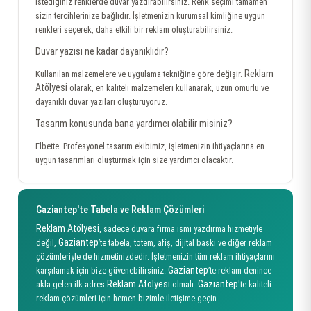
İstediğiniz renklerde duvar yazdırabilirsiniz. Renk seçimi tamamen
sizin tercihlerinize bağlıdır. İşletmenizin kurumsal kimliğine uygun
renkleri seçerek, daha etkili bir reklam oluşturabilirsiniz.
Duvar yazısı ne kadar dayanıklıdır?
Reklam
Kullanılan malzemelere ve uygulama tekniğine göre değişir.
Atölyesi
olarak, en kaliteli malzemeleri kullanarak, uzun ömürlü ve
dayanıklı duvar yazıları oluşturuyoruz.
Tasarım konusunda bana yardımcı olabilir misiniz?
Elbette. Profesyonel tasarım ekibimiz, işletmenizin ihtiyaçlarına en
uygun tasarımları oluşturmak için size yardımcı olacaktır.
Gaziantep'te Tabela ve Reklam Çözümleri
Reklam Atölyesi
, sadece duvara firma ismi yazdırma hizmetiyle
Gaziantep
değil,
’te tabela, totem, afiş, dijital baskı ve diğer reklam
çözümleriyle de hizmetinizdedir. İşletmenizin tüm reklam ihtiyaçlarını
Gaziantep
karşılamak için bize güvenebilirsiniz.
’te reklam denince
Reklam Atölyesi
Gaziantep
akla gelen ilk adres
olmalı.
'te kaliteli
reklam çözümleri için hemen bizimle iletişime geçin.