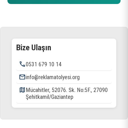
Bize Ulaşın
phone
0531 679 10 14
email
info@reklamatolyesi.org
map
Mücahitler, 52076. Sk. No:5F., 27090
Şehitkamil/Gaziantep