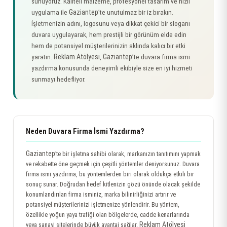
sunuyoruz. Kaliteli malzeme, profesyonel tasarım ve hızlı
Gaziantep
uygulama ile
’te unutulmaz bir iz bırakın.
İşletmenizin adını, logosunu veya dikkat çekici bir sloganı
duvara uygulayarak, hem prestijli bir görünüm elde edin
hem de potansiyel müşterilerinizin aklında kalıcı bir etki
Reklam Atölyesi
Gaziantep
yaratın.
,
’te duvara firma ismi
yazdırma konusunda deneyimli ekibiyle size en iyi hizmeti
sunmayı hedefliyor.
Neden Duvara Firma İsmi Yazdırma?
Gaziantep
’te bir işletma sahibi olarak, markanızın tanıtımını yapmak
ve rekabette öne geçmek için çeşitli yöntemler deniyorsunuz. Duvara
firma ismi yazdırma, bu yöntemlerden biri olarak oldukça etkili bir
sonuç sunar. Doğrudan hedef kitlenizin gözü önünde olacak şekilde
konumlandırılan firma isminiz, marka bilinirliğinizi artırır ve
potansiyel müşterilerinizi işletmenize yönlendirir. Bu yöntem,
özellikle yoğun yaya trafiği olan bölgelerde, cadde kenarlarında
Reklam Atölyesi
veya sanayi sitelerinde büyük avantaj sağlar.