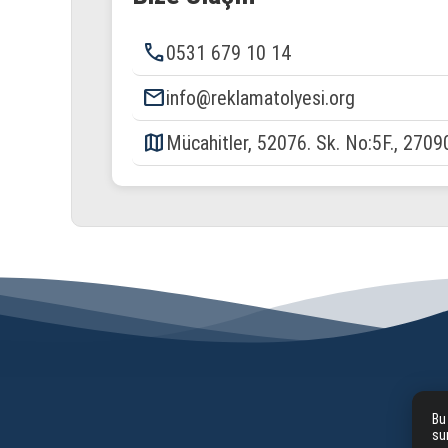
phone
0531 679 10 14
email
info@reklamatolyesi.org
map
Mücahitler, 52076. Sk. No:5F., 2709
Bu
su