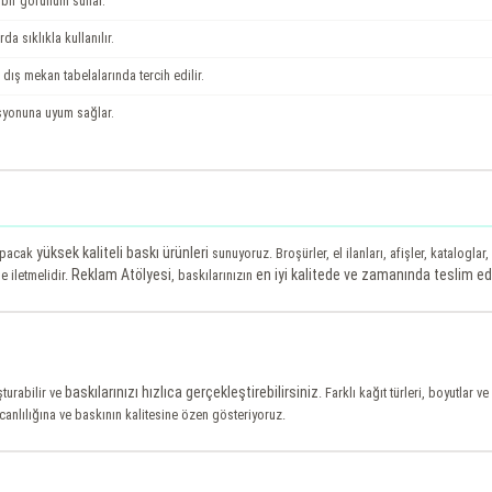
 bir görünüm sunar.
da sıklıkla kullanılır.
ış mekan tabelalarında tercih edilir.
syonuna uyum sağlar.
yüksek kaliteli baskı ürünleri
yapacak
sunuyoruz. Broşürler, el ilanları, afişler, kataloglar
Reklam Atölyesi
en iyi kalitede ve zamanında teslim ed
e iletmelidir.
, baskılarınızın
baskılarınızı hızlıca gerçekleştirebilirsiniz
turabilir ve
. Farklı kağıt türleri, boyutlar 
canlılığına ve baskının kalitesine özen gösteriyoruz.