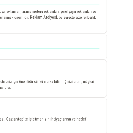
ya reklamları, arama motoru reklamları, yerel yayın reklamları ve
Reklam Atölyesi
 kullanmak önemlidir.
, bu süreçte size rehberlik
şletmeniz için önemlidir çünkü marka bilinirliğinizi artırır, müşteri
cı olur.
esi
Gaziantep’te işletmenizin ihtiyaçlarına ve hedef
,