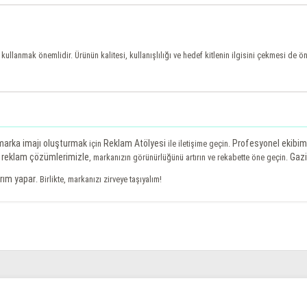
ullanmak önemlidir. Ürünün kalitesi, kullanışlılığı ve hedef kitlenin ilgisini çekmesi de ö
 marka imajı oluşturmak
Reklam Atölyesi
Profesyonel ekibim
için
ile iletişime geçin.
ve reklam çözümlerimizle
Gazi
, markanızın görünürlüğünü artırın ve rekabette öne geçin.
ırım yapar
. Birlikte, markanızı zirveye taşıyalım!