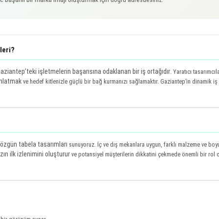
leri?
aziantep’teki işletmelerin başarısına odaklanan bir iş ortağıdır
. Yaratıcı tasarımcı
anlatmak
ve hedef kitlenizle güçlü bir bağ kurmanızı sağlamaktır. Gaziantep’in dinamik iş
özgün tabela tasarımları
sunuyoruz. İç ve dış mekanlara uygun, farklı malzeme ve boyutl
ın ilk izlenimini oluşturur
ve potansiyel müşterilerin dikkatini çekmede önemli bir rol 