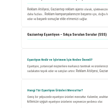
Reklam Atölyesi
Gaziantep reklam ajansı
,
olarak, işletmenizi
Reklam kampanyalarınızın başarısı
daha fazlası…
için, doğru h
başarılı sonuçlar elde etmenizi
eder ve
sağlar.
Gaziantep Eşantiyon – Sıkça Sorulan Sorular (SSS)
Eşantiyon Nedir ve İşletmem İçin Neden Önemli?
Eşantiyon, potansiyel müşterilere markanızı tanıtmak ve ürünleriniz
Reklam Atölyesi
Gazian
sadakatini teşvik eder ve satışları artırır.
,
Hangi Tür Eşantiyon Ürünleri Mevcuttur?
Geniş bir yelpazede eşantiyon ürünleri mevcuttur. Kalemler, anahtarlı
kitlenize uygun
eşantiyon ürünlerini seçmenize yardımcı olur.