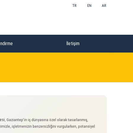
TR
EN
AR
endirme
İletişim
esi
, Gaziantep’in iş dünyasına özel olarak tasarlanmış,
izle, işletmenizin benzersizliğini vurgularken, potansiyel