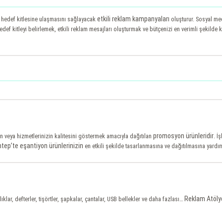
etkili reklam kampanyaları
n hedef kitlesine ulaşmasını sağlayacak
oluşturur. Sosyal med
edef kitleyi belirlemek, etkili reklam mesajları oluşturmak ve bütçenizi en verimli şekilde
promosyon ürünleridir
in veya hizmetlerinizin kalitesini göstermek amacıyla dağıtılan
. İ
tep’te eşantiyon ürünlerinizin
en etkili şekilde tasarlanmasına ve dağıtılmasına yardım
Reklam Atöly
klar, defterler, tişörtler, şapkalar, çantalar, USB bellekler ve daha fazlası…