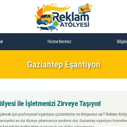
al
Hizmetlerimiz
Bilgil
Gaziantep Eşantiyon
yesi ile İşletmenizi Zirveye Taşıyın!
çıkmak için profesyonel eşantiyon çözümlerine mi ihtiyacınız var?
Reklam Atöly
nsiyelini en üst düzeye çıkarmanıza yardımcı olur. Gaziantep eşantiyon hizmetlerim
 başarılı bir marka imajı
oluşturmak için doğru adresdesiniz.