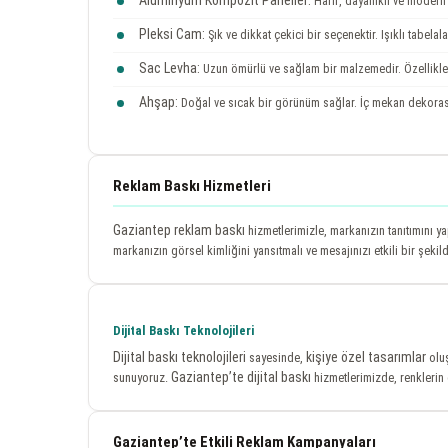
Hafif, dayanıklı ve modern
Pleksi Cam:
Şık ve dikkat çekici bir seçenektir. Işıklı tabelalar
Sac Levha:
Uzun ömürlü ve sağlam bir malzemedir. Özellikle d
Ahşap:
Doğal ve sıcak bir görünüm sağlar. İç mekan dekora
Reklam Baskı Hizmetleri
Gaziantep reklam baskı
hizmetlerimizle, markanızın tanıtımını 
markanızın görsel kimliğini yansıtmalı ve mesajınızı etkili bir şekild
Dijital Baskı Teknolojileri
Dijital baskı teknolojileri
kişiye özel tasarımlar
sayesinde,
oluş
Gaziantep’te dijital baskı
sunuyoruz.
hizmetlerimizde, renklerin 
Gaziantep’te Etkili Reklam Kampanyaları