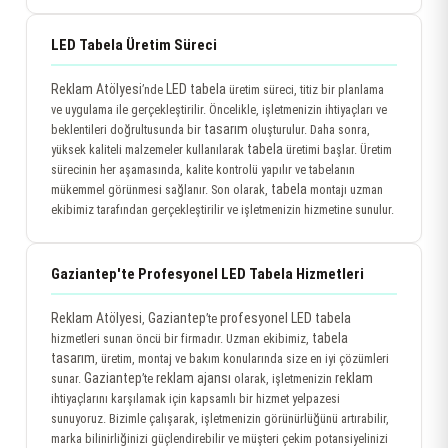
LED Tabela Üretim Süreci
Reklam Atölyesi
LED tabela
’nde
üretim süreci, titiz bir planlama
ve uygulama ile gerçekleştirilir. Öncelikle, işletmenizin ihtiyaçları ve
tasarım
beklentileri doğrultusunda bir
oluşturulur. Daha sonra,
tabela
yüksek kaliteli malzemeler kullanılarak
üretimi başlar. Üretim
sürecinin her aşamasında, kalite kontrolü yapılır ve tabelanın
tabela
mükemmel görünmesi sağlanır. Son olarak,
montajı uzman
ekibimiz tarafından gerçekleştirilir ve işletmenizin hizmetine sunulur.
Gaziantep'te Profesyonel LED Tabela Hizmetleri
Reklam Atölyesi
Gaziantep
profesyonel
LED tabela
,
’te
tabela
hizmetleri sunan öncü bir firmadır. Uzman ekibimiz,
tasarım
, üretim, montaj ve bakım konularında size en iyi çözümleri
Gaziantep
reklam ajansı
reklam
sunar.
’te
olarak, işletmenizin
ihtiyaçlarını karşılamak için kapsamlı bir hizmet yelpazesi
sunuyoruz. Bizimle çalışarak, işletmenizin görünürlüğünü artırabilir,
marka bilinirliğinizi güçlendirebilir ve müşteri çekim potansiyelinizi