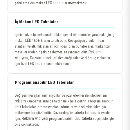
LED tabela
şekillerde dış mekan
lar üretmektedir.
İç Mekan LED Tabelalar
İşletmenizin iç mekanında dikkat çekici bir atmosfer yaratmak için iç
LED tabela
mekan
larını tercih edin. Resepsiyon alanları, fuar
stantları ve etkinlik alanları için ideal olan bu tabelalar, markanızın
Reklam
mesajını etkili bir şekilde iletmenize yardımcı olur.
Atölyesi
Gaziantep
,
’teki ofisler, mağazalar ve diğer iç mekanlar
LED tabela
için özel
tasarımları sunar.
Programlanabilir LED Tabelalar
Değişen mesajlar, animasyonlar ve özel efektler ile işletmenizin
reklam
kampanyalarını daha dinamik hale getirin. Programlanabilir
LED tabela
lar, promosyonlar, indirimler ve özel etkinlikler için
Gaziantep
tabela firması
mükemmel bir çözümdür.
’te
arayanlar
Reklam Atölyesi
LED tabela
için,
programlanabilir
seçenekleriyle
öne çıkmaktadır.