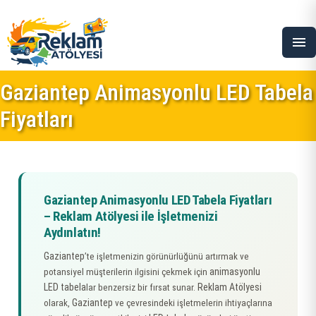
menu
Gaziantep Animasyonlu LED Tabela
Fiyatları
Gaziantep Animasyonlu LED Tabela Fiyatları
– Reklam Atölyesi ile İşletmenizi
Aydınlatın!
Gaziantep
’te işletmenizin görünürlüğünü artırmak ve
animasyonlu
potansiyel müşterilerin ilgisini çekmek için
LED tabela
Reklam Atölyesi
lar benzersiz bir fırsat sunar.
Gaziantep
olarak,
ve çevresindeki işletmelerin ihtiyaçlarına