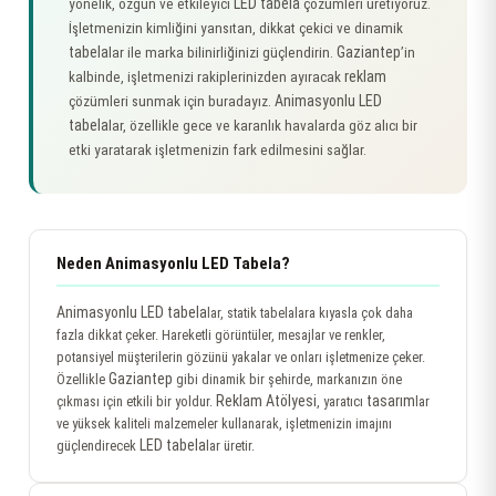
LED tabela
yönelik, özgün ve etkileyici
çözümleri üretiyoruz.
İşletmenizin kimliğini yansıtan, dikkat çekici ve dinamik
tabela
Gaziantep
lar ile marka bilinirliğinizi güçlendirin.
’in
reklam
kalbinde, işletmenizi rakiplerinizden ayıracak
Animasyonlu LED
çözümleri sunmak için buradayız.
tabela
lar, özellikle gece ve karanlık havalarda göz alıcı bir
etki yaratarak işletmenizin fark edilmesini sağlar.
Neden Animasyonlu LED Tabela?
Animasyonlu LED tabela
lar, statik tabelalara kıyasla çok daha
fazla dikkat çeker. Hareketli görüntüler, mesajlar ve renkler,
potansiyel müşterilerin gözünü yakalar ve onları işletmenize çeker.
Gaziantep
Özellikle
gibi dinamik bir şehirde, markanızın öne
Reklam Atölyesi
tasarım
çıkması için etkili bir yoldur.
, yaratıcı
lar
ve yüksek kaliteli malzemeler kullanarak, işletmenizin imajını
LED tabela
güçlendirecek
lar üretir.