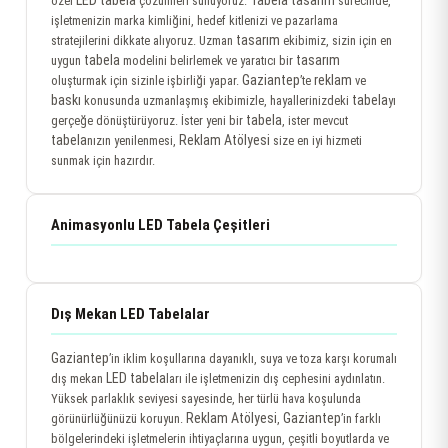
LED tabela
Tabela tasarım
özel
çözümleri sunuyoruz.
sürecinde,
işletmenizin marka kimliğini, hedef kitlenizi ve pazarlama
tasarım
stratejilerini dikkate alıyoruz. Uzman
ekibimiz, sizin için en
tabela
tasarım
uygun
modelini belirlemek ve yaratıcı bir
Gaziantep
reklam
oluşturmak için sizinle işbirliği yapar.
’te
ve
baskı
tabela
konusunda uzmanlaşmış ekibimizle, hayallerinizdeki
yı
tabela
gerçeğe dönüştürüyoruz. İster yeni bir
, ister mevcut
tabela
Reklam Atölyesi
nızın yenilenmesi,
size en iyi hizmeti
sunmak için hazırdır.
Animasyonlu LED Tabela Çeşitleri
Dış Mekan LED Tabelalar
Gaziantep
’in iklim koşullarına dayanıklı, suya ve toza karşı korumalı
LED tabela
dış mekan
ları ile işletmenizin dış cephesini aydınlatın.
Yüksek parlaklık seviyesi sayesinde, her türlü hava koşulunda
Reklam Atölyesi
Gaziantep
görünürlüğünüzü koruyun.
,
’in farklı
bölgelerindeki işletmelerin ihtiyaçlarına uygun, çeşitli boyutlarda ve