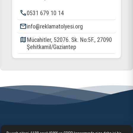
phone
0531 679 10 14
email
info@reklamatolyesi.org
map
Mücahitler, 52076. Sk. No:5F., 27090
Şehitkamil/Gaziantep