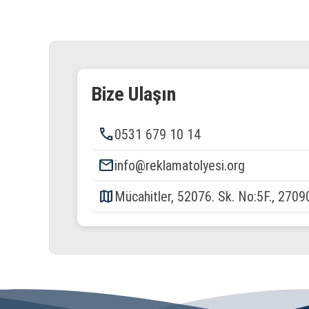
Bize Ulaşın
phone
0531 679 10 14
email
info@reklamatolyesi.org
map
Mücahitler, 52076. Sk. No:5F., 2709