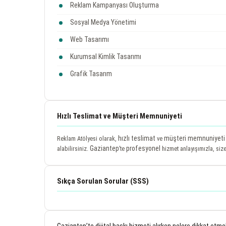
Reklam Kampanyası Oluşturma
Sosyal Medya Yönetimi
Web Tasarımı
Kurumsal Kimlik Tasarımı
Grafik Tasarım
Hızlı Teslimat ve Müşteri Memnuniyeti
hızlı teslimat
müşteri memnuniyeti
Reklam Atölyesi olarak,
ve
Gaziantep
profesyonel
alabilirsiniz.
’te
hizmet anlayışımızla, size
Sıkça Sorulan Sorular (SSS)
Gaziantep’te dijital baskı hizmeti alırken nelere dikkat etme