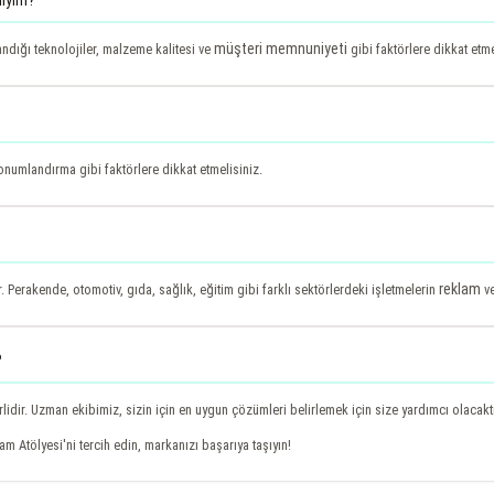
müşteri memnuniyeti
andığı teknolojiler, malzeme kalitesi ve
gibi faktörlere dikkat etme
konumlandırma gibi faktörlere dikkat etmelisiniz.
reklam
. Perakende, otomotiv, gıda, sağlık, eğitim gibi farklı sektörlerdeki işletmelerin
v
?
rlidir. Uzman ekibimiz, sizin için en uygun çözümleri belirlemek için size yardımcı olacaktı
m Atölyesi'ni tercih edin, markanızı başarıya taşıyın!