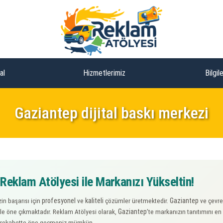
al
Hizmetlerimiz
Bilgil
Gaziantep dijital baskı merkezi
 Reklam Atölyesi ile Markanızı Yükseltin!
profesyonel
kaliteli
Gaziantep
in başarısı için
ve
çözümler üretmektedir.
ve çevre
Gaziantep
le öne çıkmaktadır. Reklam Atölyesi olarak,
’te markanızın tanıtımını en 
ve rekabette öne geçmeniz mümkün.