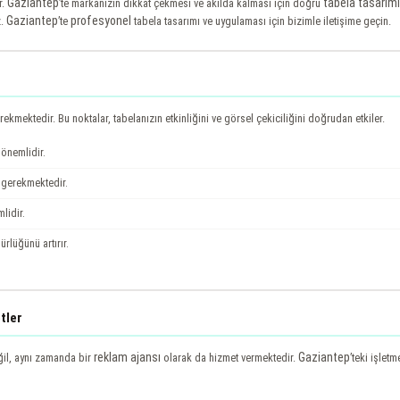
Gaziantep
tabela tasarımı
r.
’te markanızın dikkat çekmesi ve akılda kalması için doğru
Gaziantep
profesyonel
z.
’te
tabela tasarımı ve uygulaması için bizimle iletişime geçin.
kmektedir. Bu noktalar, tabelanızın etkinliğini ve görsel çekiciliğini doğrudan etkiler.
 önemlidir.
ı gerekmektedir.
lidir.
lüğünü artırır.
tler
reklam ajansı
Gaziantep
il, aynı zamanda bir
olarak da hizmet vermektedir.
’teki işlet