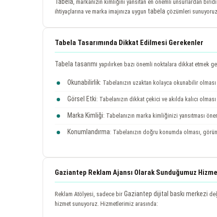
Tabela
, markanızın kimliğini yansıtan en önemli unsurlardan biridi
tabela
ihtiyaçlarına ve marka imajınıza uygun
çözümleri sunuyoru
Tabela Tasarımında Dikkat Edilmesi Gerekenler
Tabela tasarımı
yapılırken bazı önemli noktalara dikkat etmek gere
Okunabilirlik
: Tabelanızın uzaktan kolayca okunabilir olması
Görsel Etki
: Tabelanızın dikkat çekici ve akılda kalıcı olmas
Marka Kimliği
: Tabelanızın marka kimliğinizi yansıtması önem
Konumlandırma
: Tabelanızın doğru konumda olması, görünür
Gaziantep Reklam Ajansı Olarak Sunduğumuz Hizme
Gaziantep dijital baskı merkezi
Reklam Atölyesi, sadece bir
değ
hizmet sunuyoruz. Hizmetlerimiz arasında: