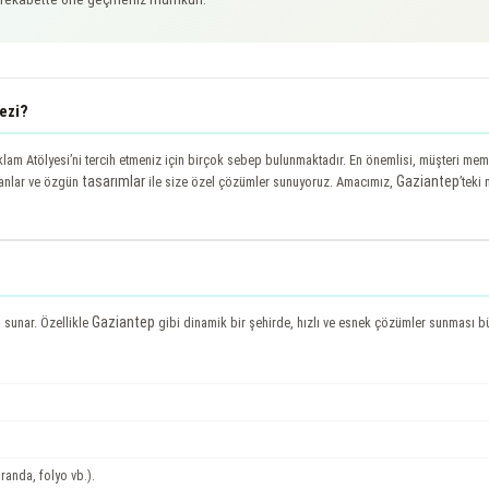
ezi?
lam Atölyesi’ni tercih etmeniz için birçok sebep bulunmaktadır. En önemlisi, müşteri mem
tasarımlar
Gaziantep
anlar ve özgün
ile size özel çözümler sunuyoruz. Amacımız,
’teki
Gaziantep
 sunar. Özellikle
gibi dinamik bir şehirde, hızlı ve esnek çözümler sunması b
branda, folyo vb.).