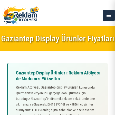
menu
Gaziantep Display Ürünler Fiyatları
Gaziantep Display Ürünleri: Reklam Atölyesi
ile Markanızı Yükseltin
Reklam Atölyesi
Gaziantep display ürünleri
,
konusunda
işletmenizin vizyonunu gerçeğe dönüştürmek için
Gaziantep
buradayız.
'in dinamik reklam sektöründe öne
profesyonel
kaliteli
çıkmanızı sağlayacak,
ve
çözümler
sunuyoruz. LED ekranlar, dijital tabelalar ve özel tasarım