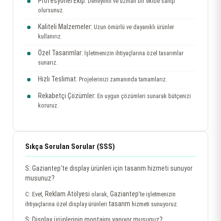
Profesyonel Ekip:
Deneyimli ve uzman bir ekibe sahip
olursunuz.
Kaliteli Malzemeler:
Uzun ömürlü ve dayanıklı ürünler
kullanırız.
Özel Tasarımlar:
İşletmenizin ihtiyaçlarına özel tasarımlar
sunarız.
Hızlı Teslimat:
Projelerinizi zamanında tamamlarız.
Rekabetçi Çözümler:
En uygun çözümleri sunarak bütçenizi
koruruz.
Sıkça Sorulan Sorular (SSS)
S: Gaziantep'te display ürünleri için tasarım hizmeti sunuyor
musunuz?
Reklam Atölyesi
Gaziantep
C: Evet,
olarak,
'te işletmenizin
tasarım
ihtiyaçlarına özel display ürünleri
hizmeti sunuyoruz.
S: Display ürünlerinin montajını yapıyor musunuz?