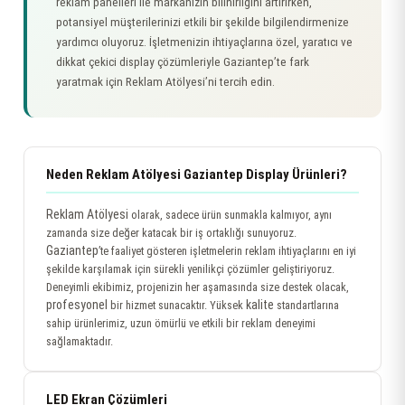
reklam panelleri ile markanızın bilinirliğini artırırken,
potansiyel müşterilerinizi etkili bir şekilde bilgilendirmenize
yardımcı oluyoruz. İşletmenizin ihtiyaçlarına özel, yaratıcı ve
dikkat çekici display çözümleriyle Gaziantep’te fark
yaratmak için Reklam Atölyesi’ni tercih edin.
Neden Reklam Atölyesi Gaziantep Display Ürünleri?
Reklam Atölyesi
olarak, sadece ürün sunmakla kalmıyor, aynı
zamanda size değer katacak bir iş ortaklığı sunuyoruz.
Gaziantep
’te faaliyet gösteren işletmelerin reklam ihtiyaçlarını en iyi
şekilde karşılamak için sürekli yenilikçi çözümler geliştiriyoruz.
Deneyimli ekibimiz, projenizin her aşamasında size destek olacak,
profesyonel
kalite
bir hizmet sunacaktır. Yüksek
standartlarına
sahip ürünlerimiz, uzun ömürlü ve etkili bir reklam deneyimi
sağlamaktadır.
LED Ekran Çözümleri