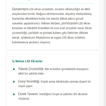
Gaziantep
’te LED ekran çözümleri, modern reklamcılığın en etkili
araçlarından biridir. Mağaza vitrinlerinizden, alışveriş merkezlerine,
fuarlardan etkinliklere kadar her alanda dikkat çekici görsel
profesyonel
sunumlar yapabilirsiniz. Reklam Atölyesi,
LED ekran
tasarım
kurulumu ve
hizmetleri ile size özel çözümler sunar. Ekran
çözünürlüğü, parlaklık ve görüntü kalitesi gibi faktörleri dikkate
alarak, işletmenizin ihtiyaçlarına en uygun LED ekran sistemini
belirlemenize yardımcı oluyoruz.
İç Mekan LED Ekranlar
Yüksek Çözünürlük:
Net ve keskin görüntülerle mesajınızı
etkili bir şekilde iletin.
Enerji Verimliliği:
Düşük enerji tüketimiyle çevreye duyarlı bir
seçim yapın.
Esnek Tasarım:
İstediğiniz boyut ve şekilde LED ekranlar
oluşturun.