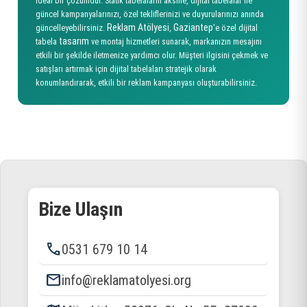
ideal bir çözümdür. Statik tabelaların aksine, dijital tabelalar ile
güncel kampanyalarınızı, özel tekliflerinizi ve duyurularınızı anında
Reklam Atölyesi
Gaziantep
güncelleyebilirsiniz.
,
'e özel dijital
tasarım
tabela
ve montaj hizmetleri sunarak, markanızın mesajını
etkili bir şekilde iletmenize yardımcı olur. Müşteri ilgisini çekmek ve
satışları artırmak için dijital tabelaları stratejik olarak
konumlandırarak, etkili bir reklam kampanyası oluşturabilirsiniz.
Bize Ulaşın
phone
0531 679 10 14
email
info@reklamatolyesi.org