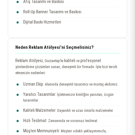
Afiş Tasarımı ve Baskısı
Roll-Up Banner Tasarımı ve Baskısı
Dijital Baskı Hizmetleri
Neden Reklam Atölyesi’ni Seçmelisiniz?
Reklam Atölyesi
kaliteli
profesyonel
, Gaziantep’te
ve
yönlendirme çözümleri sunan, deneyimli bir firmadır. İşte bizi tercih
etmenizin nedenleri:
Uzman Ekip:
Alanında deneyimli tasarımcı ve montaj ekibimiz.
Yaratıcı Tasarımlar:
İşletmenizin kimliğini yansıtan, özgün
tasarımlar.
Kaliteli Malzemeler:
Dayanıklı ve uzun ömürlü malzemeler.
Hızlı Teslimat:
Zamanında ve sorunsuz teslimat.
Müşteri Memnuniyeti:
Müşteri odaklı yaklaşımımızla,