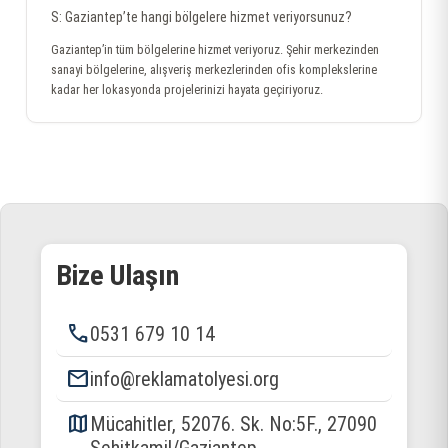
S: Gaziantep’te hangi bölgelere hizmet veriyorsunuz?
Gaziantep’in tüm bölgelerine hizmet veriyoruz. Şehir merkezinden
sanayi bölgelerine, alışveriş merkezlerinden ofis komplekslerine
kadar her lokasyonda projelerinizi hayata geçiriyoruz.
Bize Ulaşın
phone
0531 679 10 14
email
info@reklamatolyesi.org
map
Mücahitler, 52076. Sk. No:5F., 27090