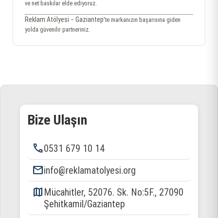
ve net baskılar elde ediyoruz.
Reklam Atölyesi
Gaziantep
–
'te markanızın başarısına giden
yolda güvenilir partneriniz.
Bize Ulaşın
phone
0531 679 10 14
email
info@reklamatolyesi.org
map
Mücahitler, 52076. Sk. No:5F., 27090
Şehitkamil/Gaziantep