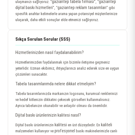
gaziantep tabela firması
gaziantep
ulaşmanızı sağlıyoruz. “
”, “
dijital baskı hizmetleri
gaziantep reklam tasarımları
”, “
” gibi
spesifik anahtar kelimelerle arama yapan potansiyel müşterilerinize
ulaşarak, daha etkili sonuçlar elde etmenizi sağlıyoruz.
Sıkça Sorulan Sorular (SSS)
Hizmetlerinizden nasıl faydalanabilirim?
Hizmetlerimizden faydalanmak için bizimle iletişime geçmeniz
yeterlidir. Uzman ekibimiz, ihtiyaçlarınızı analiz ederek size en uygun
çözümleri sunacaktır.
Tabela tasarımlarımda nelere dikkat etmeliyim?
Tabela tasarımlarınızda markanızın logosunu, kurumsal renklerinizi
ve hedef kitlenizin dikkatini çekecek görselleri kullanmalısınız.
Ayrıca tabelanızın okunabilir ve anlaşılır olması da önemlidir.
Dijital baskı ürünlerinizin kalitesi nasıl?
kalitesi
kaliteli
Dijital baskı ürünlerimizin
en üst düzeydedir. En
profesyonel
malzemeleri kullanıyor ve
baskı makinelerimizle canlı