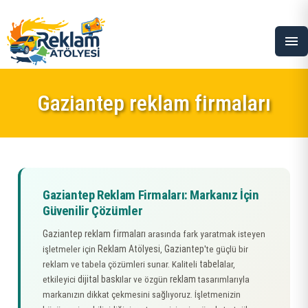
menu
Gaziantep reklam firmaları
Gaziantep Reklam Firmaları: Markanız İçin
Güvenilir Çözümler
Gaziantep reklam firmaları
arasında fark yaratmak isteyen
Reklam Atölyesi
Gaziantep
işletmeler için
,
'te güçlü bir
tabela
reklam ve tabela çözümleri sunar. Kaliteli
lar,
dijital baskı
reklam
etkileyici
lar ve özgün
tasarımlarıyla
markanızın dikkat çekmesini sağlıyoruz. İşletmenizin