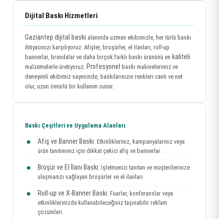
Dijital Baskı Hizmetleri
Gaziantep dijital baskı
alanında uzman ekibimizle, her türlü baskı
ihtiyacınızı karşılıyoruz. Afişler, broşürler, el ilanları, roll-up
kaliteli
bannerlar, brandalar ve daha birçok farklı baskı ürününü en
Profesyonel
malzemelerle üretiyoruz.
baskı makinelerimiz ve
deneyimli ekibimiz sayesinde, baskılarınızın renkleri canlı ve net
olur, uzun ömürlü bir kullanım sunar.
Baskı Çeşitleri ve Uygulama Alanları
Afiş ve Banner Baskı:
Etkinlikleriniz, kampanyalarınız veya
ürün tanıtımınız için dikkat çekici afiş ve bannerlar.
Broşür ve El İlanı Baskı:
İşletmenizi tanıtan ve müşterilerinize
ulaşmanızı sağlayan broşürler ve el ilanları.
Roll-up ve X-Banner Baskı:
Fuarlar, konferanslar veya
etkinliklerinizde kullanabileceğiniz taşınabilir reklam
çözümleri.