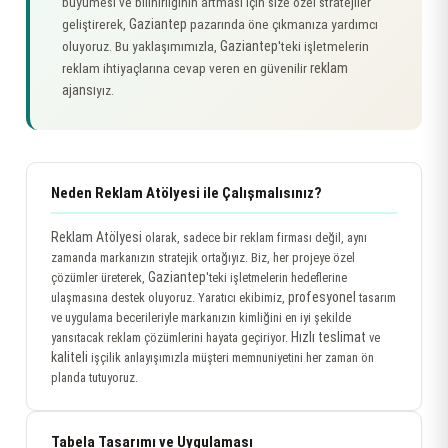
büyümesi ve bilinirliğinin artması için size özel stratejiler
Gaziantep
geliştirerek,
pazarında öne çıkmanıza yardımcı
Gaziantep
oluyoruz. Bu yaklaşımımızla,
'teki işletmelerin
reklam
reklam ihtiyaçlarına cevap veren en güvenilir
ajansı
yız.
Neden Reklam Atölyesi ile Çalışmalısınız?
Reklam Atölyesi
olarak, sadece bir reklam firması değil, aynı
zamanda markanızın stratejik ortağıyız. Biz, her projeye özel
Gaziantep
çözümler üreterek,
'teki işletmelerin hedeflerine
profesyonel
ulaşmasına destek oluyoruz. Yaratıcı ekibimiz,
tasarım
ve uygulama becerileriyle markanızın kimliğini en iyi şekilde
Hızlı teslimat
yansıtacak reklam çözümlerini hayata geçiriyor.
ve
kaliteli
işçilik anlayışımızla müşteri memnuniyetini her zaman ön
planda tutuyoruz.
Tabela Tasarımı ve Uygulaması