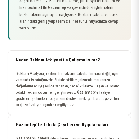
Kaliteli
profesyonel
doğru adressiniz.
malzeme,
tasarım ve
hızlı teslimat
Gaziantep
ile
ve çevresindeki işletmelerin
beklentilerini aşmayı amaçlıyoruz. Reklam, tabela ve baskı
alanındaki geniş yelpazemizle, her türlü ihtiyacınıza cevap
verebiliriz.
Neden Reklam Atölyesi ile Çalışmalısınız?
Reklam Atölyesi
reklam tabela firması
, sadece bir
değil, aynı
zamanda iş ortağınızdır. Sizinle birlikte çalışarak, markanızın
değerlerini en iyi şekilde yansıtan, hedef kitlenize ulaşan ve sonuç
Gaziantep
odaklı reklam çözümleri geliştiriyoruz.
’te faaliyet
gösteren işletmelerin başarısını desteklemek için buradayız ve her
projeye özel yaklaşımlar sergiliyoruz.
Gaziantep’te Tabela Çeşitleri ve Uygulamaları
Gaziantep
tabela
’te
ihtiyaçlarınız için geniş bir yelpazede hizmet