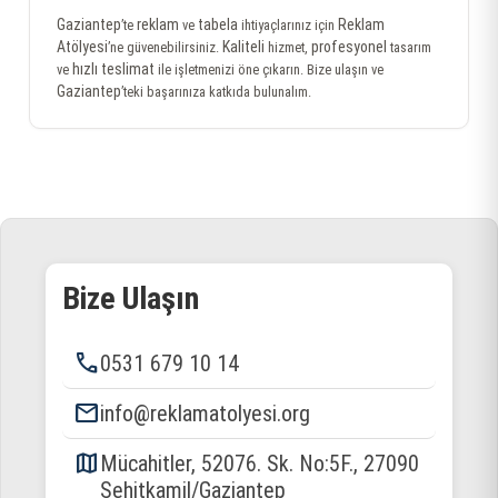
Gaziantep
reklam
tabela
Reklam
’te
ve
ihtiyaçlarınız için
Atölyesi
Kaliteli
profesyonel
’ne güvenebilirsiniz.
hizmet,
tasarım
hızlı teslimat
ve
ile işletmenizi öne çıkarın. Bize ulaşın ve
Gaziantep
’teki başarınıza katkıda bulunalım.
Bize Ulaşın
phone
0531 679 10 14
email
info@reklamatolyesi.org
map
Mücahitler, 52076. Sk. No:5F., 27090
Şehitkamil/Gaziantep