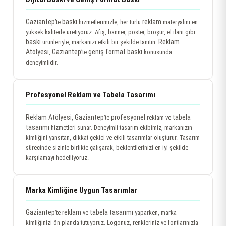
Gaziantep
baskı
reklam
’te
hizmetlerimizle, her türlü
materyalini en
yüksek kalitede üretiyoruz. Afiş, banner, poster, broşür, el ilanı gibi
baskı
Reklam
ürünleriyle, markanızı etkili bir şekilde tanıtın.
Atölyesi
Gaziantep
geniş format baskı
,
’te
konusunda
deneyimlidir.
Profesyonel Reklam ve Tabela Tasarımı
Reklam Atölyesi
Gaziantep
profesyonel
tabela
,
’te
reklam ve
tasarımı
hizmetleri sunar. Deneyimli tasarım ekibimiz, markanızın
kimliğini yansıtan, dikkat çekici ve etkili tasarımlar oluşturur. Tasarım
sürecinde sizinle birlikte çalışarak, beklentilerinizi en iyi şekilde
karşılamayı hedefliyoruz.
Marka Kimliğine Uygun Tasarımlar
Gaziantep
reklam
tabela tasarımı
’te
ve
yaparken, marka
kimliğinizi ön planda tutuyoruz. Logonuz, renkleriniz ve fontlarınızla