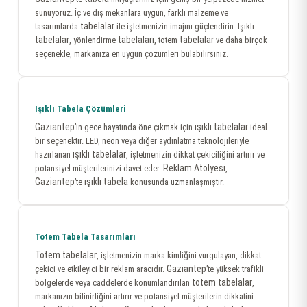
sunuyoruz. İç ve dış mekanlara uygun, farklı malzeme ve
tabelalar
tasarımlarda
ile işletmenizin imajını güçlendirin. Işıklı
tabelalar
tabelaları
tabelalar
, yönlendirme
, totem
ve daha birçok
seçenekle, markanıza en uygun çözümleri bulabilirsiniz.
Işıklı Tabela Çözümleri
Gaziantep
ışıklı tabelalar
’in gece hayatında öne çıkmak için
ideal
bir seçenektir. LED, neon veya diğer aydınlatma teknolojileriyle
ışıklı tabelalar
hazırlanan
, işletmenizin dikkat çekiciliğini artırır ve
Reklam Atölyesi
potansiyel müşterilerinizi davet eder.
,
Gaziantep
ışıklı tabela
’te
konusunda uzmanlaşmıştır.
Totem Tabela Tasarımları
Totem tabelalar
, işletmenizin marka kimliğini vurgulayan, dikkat
Gaziantep
çekici ve etkileyici bir reklam aracıdır.
’te yüksek trafikli
totem tabelalar
bölgelerde veya caddelerde konumlandırılan
,
markanızın bilinirliğini artırır ve potansiyel müşterilerin dikkatini