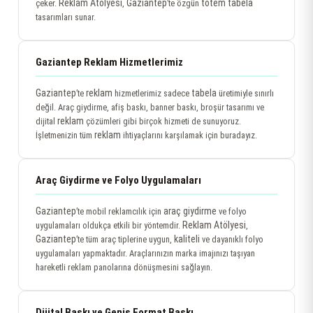
Reklam Atölyesi
Gaziantep
totem tabela
çeker.
,
’te özgün
tasarımları sunar.
Gaziantep Reklam Hizmetlerimiz
Gaziantep
reklam
tabela
’te
hizmetlerimiz sadece
üretimiyle sınırlı
değil. Araç giydirme, afiş baskı, banner baskı, broşür tasarımı ve
reklam
dijital
çözümleri gibi birçok hizmeti de sunuyoruz.
reklam
İşletmenizin tüm
ihtiyaçlarını karşılamak için buradayız.
Araç Giydirme ve Folyo Uygulamaları
Gaziantep
araç giydirme
’te mobil reklamcılık için
ve folyo
Reklam Atölyesi
uygulamaları oldukça etkili bir yöntemdir.
,
Gaziantep
kaliteli
’te tüm araç tiplerine uygun,
ve dayanıklı folyo
uygulamaları yapmaktadır. Araçlarınızın marka imajınızı taşıyan
hareketli reklam panolarına dönüşmesini sağlayın.
Dijital Baskı ve Geniş Format Baskı