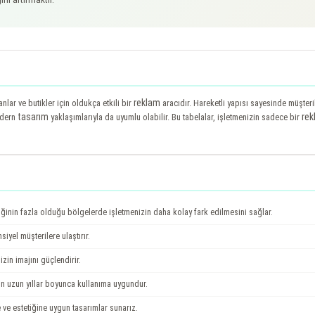
reklam
nlar ve butikler için oldukça etkili bir
aracıdır. Hareketli yapısı sayesinde müşter
tasarım
rek
odern
yaklaşımlarıyla da uyumlu olabilir. Bu tabelalar, işletmenizin sadece bir
ğinin fazla olduğu bölgelerde işletmenizin daha kolay fark edilmesini sağlar.
iyel müşterilere ulaştırır.
zin imajını güçlendirir.
in uzun yıllar boyunca kullanıma uygundur.
ne ve estetiğine uygun tasarımlar sunarız.