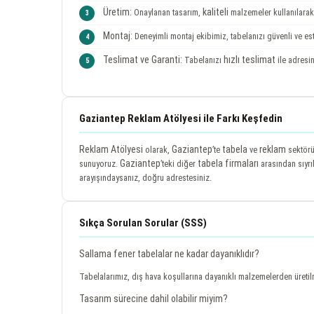
Üretim:
kaliteli
Onaylanan tasarım,
malzemeler kullanılarak 
Montaj:
Deneyimli montaj ekibimiz, tabelanızı güvenli ve est
Teslimat ve Garanti:
hızlı teslimat
Tabelanızı
ile adresin
Gaziantep Reklam Atölyesi ile Farkı Keşfedin
Reklam Atölyesi
Gaziantep
tabela
reklam
olarak,
’te
ve
sektörü
Gaziantep
tabela firmaları
sunuyoruz.
’teki diğer
arasından sıyrı
arayışındaysanız, doğru adrestesiniz.
Sıkça Sorulan Sorular (SSS)
Sallama fener tabelalar ne kadar dayanıklıdır?
Tabelalarımız, dış hava koşullarına dayanıklı malzemelerden üretil
Tasarım sürecine dahil olabilir miyim?