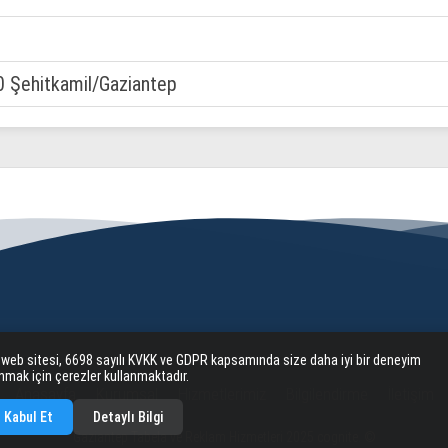
0 Şehitkamil/Gaziantep
 web sitesi, 6698 sayılı KVKK ve GDPR kapsamında size daha iyi bir deneyim
nmak için çerezler kullanmaktadır.
Anasayfa
Kurumsal
Hizmetlerimiz
Bilgilendirme
İletişim
Kabul Et
Detaylı Bilgi
Gaziantep Tabela ve Reklam Hizmetleri 2025 cognite. ©