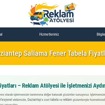
al
Hizmetlerimiz
Bilgil
ziantep Sallama Fener Tabela Fiyatl
yatları – Reklam Atölyesi ile İşletmenizi Aydın
esi olarak işletmenizin tanıtımına değer katacak çözümler sunuyoruz. İşletmenizin 
ofesyonel
Gaziantep
tabela
reklam
ekibimizle,
’e özel
ve
çözümleriyle hizmetinizd
ni artırmaktır.