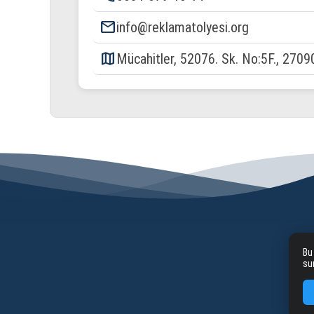
email
info@reklamatolyesi.org
map
Mücahitler, 52076. Sk. No:5F., 2709
Bu
su