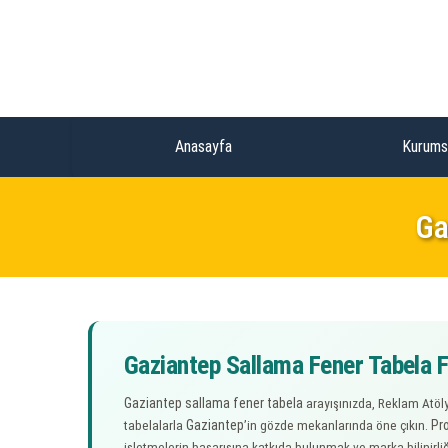
Anasayfa
Kurums
Ga
Gaziantep Sallama Fener Tabela Fi
Gaziantep sallama fener tabela
arayışınızda, Reklam Atöly
Gaziantep
Pr
tabelalarla
’in gözde mekanlarında öne çıkın.
işletmelerin başarısına katkıda bulunmak ve marka bilinirliği