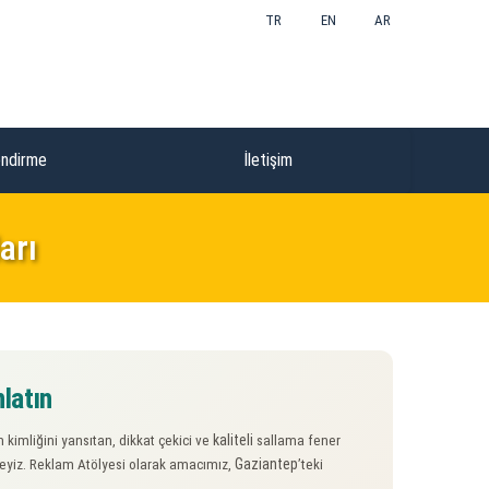
TR
EN
AR
endirme
İletişim
arı
latın
kaliteli
kimliğini yansıtan, dikkat çekici ve
sallama fener
Gaziantep
eyiz. Reklam Atölyesi olarak amacımız,
’teki