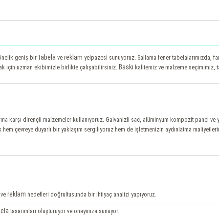
tabela
reklam
yönelik geniş bir
ve
yelpazesi sunuyoruz. Sallama fener tabelalarımızda, fark
Baskı
 için uzman ekibimizle birlikte çalışabilirsiniz.
kalitemiz ve malzeme seçimimiz, tab
rına karşı dirençli malzemeler kullanıyoruz. Galvanizli sac, alüminyum kompozit panel ve 
rak hem çevreye duyarlı bir yaklaşım sergiliyoruz hem de işletmenizin aydınlatma maliyetler
reklam
i ve
hedefleri doğrultusunda bir ihtiyaç analizi yapıyoruz.
ela
tasarımları oluşturuyor ve onayınıza sunuyor.