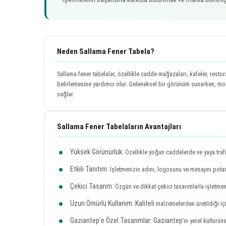
Neden Sallama Fener Tabela?
Sallama fener tabelalar, özellikle cadde mağazaları, kafeler, restora
belirlemesine yardımcı olur. Geleneksel bir görünüm sunarken, m
sağlar.
Sallama Fener Tabelaların Avantajları
Yüksek Görünürlük:
Özellikle yoğun caddelerde ve yaya trafi
Etkili Tanıtım:
İşletmenizin adını, logosunu ve mesajını potans
Çekici Tasarım:
Özgün ve dikkat çekici tasarımlarla işletmeni
Uzun Ömürlü Kullanım:
Kaliteli
malzemelerden üretildiği iç
Gaziantep’e Özel Tasarımlar:
Gaziantep
’in yerel kültürü