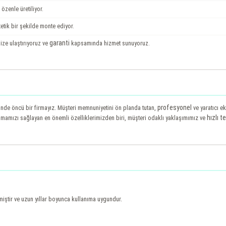
özenle üretiliyor.
etik bir şekilde monte ediyor.
garanti
ize ulaştırıyoruz ve
kapsamında hizmet sunuyoruz.
profesyonel
nde öncü bir firmayız. Müşteri memnuniyetini ön planda tutan,
ve yaratıcı e
hızlı t
lmamızı sağlayan en önemli özelliklerimizden biri, müşteri odaklı yaklaşımımız ve
miştir ve uzun yıllar boyunca kullanıma uygundur.