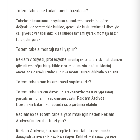
Totem tabela ne kadar sürede hazırlanır?
Tabelanın tasarımına, boyutuna ve malzeme seçimine göre
hızlı teslimat
değişiklik göstermekle birlikte, genellikle
ilkesiyle
çalışıyoruz ve tabelanızı kısa sürede tamamlayarak montaja hazır
hale getiriyoruz.
Totem tabela montajı nasıl yapılır?
Reklam Atölyesi
profesyonel
,
montaj ekibi tarafından tabelanızın
güvenli ve doğru bir şekilde monte edilmesini sağlar. Montaj
öncesinde gerekli izinler alınır ve montaj süreci dikkatle planlanır.
Totem tabelamın bakımı nasıl yapılmalıdır?
Totem tabelanızın
düzenli olarak temizlenmesi ve yıpranmış
Reklam Atölyesi
parçalarının onarılması, ömrünü uzatır.
,
tabelanızın bakımı konusunda size yardımcı olabilir.
Gaziantep'te totem tabela yaptırmak için neden Reklam
Atölyesi'ni tercih etmeliyim?
Reklam Atölyesi
Gaziantep
totem tabela
,
’te
konusunda
Kaliteli
deneyimli ve uzman bir ekibe sahiptir.
malzeme, yaratıcı