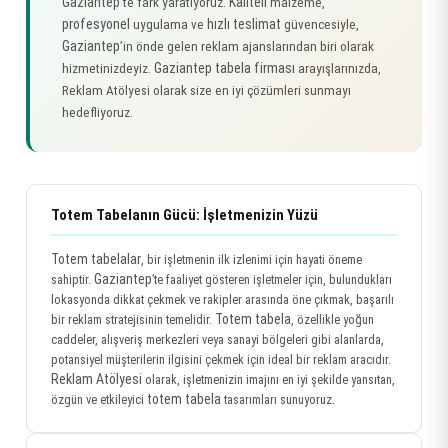
Gaziantep
Kaliteli
’te fark yaratıyoruz.
malzeme,
profesyonel
hızlı teslimat
uygulama ve
güvencesiyle,
Gaziantep
’in önde gelen reklam ajanslarından biri olarak
Gaziantep tabela firması
hizmetinizdeyiz.
arayışlarınızda,
Reklam Atölyesi olarak size en iyi çözümleri sunmayı
hedefliyoruz.
Totem Tabelanın Gücü: İşletmenizin Yüzü
Totem tabelalar
, bir işletmenin ilk izlenimi için hayati öneme
Gaziantep
sahiptir.
’te faaliyet gösteren işletmeler için, bulundukları
lokasyonda dikkat çekmek ve rakipler arasında öne çıkmak, başarılı
Totem tabela
bir reklam stratejisinin temelidir.
, özellikle yoğun
caddeler, alışveriş merkezleri veya sanayi bölgeleri gibi alanlarda,
potansiyel müşterilerin ilgisini çekmek için ideal bir reklam aracıdır.
Reklam Atölyesi
olarak, işletmenizin imajını en iyi şekilde yansıtan,
totem tabela
özgün ve etkileyici
tasarımları sunuyoruz.