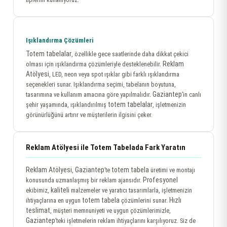
Işıklandırma Çözümleri
Totem tabelalar
, özellikle gece saatlerinde daha dikkat çekici
Reklam
olması için ışıklandırma çözümleriyle desteklenebilir.
Atölyesi
, LED, neon veya spot ışıklar gibi farklı ışıklandırma
seçenekleri sunar. Işıklandırma seçimi, tabelanın boyutuna,
Gaziantep
tasarımına ve kullanım amacına göre yapılmalıdır.
’in canlı
totem tabelalar
şehir yaşamında, ışıklandırılmış
, işletmenizin
görünürlüğünü artırır ve müşterilerin ilgisini çeker.
Reklam Atölyesi ile Totem Tabelada Fark Yaratın
Reklam Atölyesi
Gaziantep
totem tabela
,
’te
üretimi ve montajı
Profesyonel
konusunda uzmanlaşmış bir reklam ajansıdır.
kaliteli
ekibimiz,
malzemeler ve yaratıcı tasarımlarla, işletmenizin
totem tabela
Hızlı
ihtiyaçlarına en uygun
çözümlerini sunar.
teslimat
, müşteri memnuniyeti ve uygun çözümlerimizle,
Gaziantep
’teki işletmelerin reklam ihtiyaçlarını karşılıyoruz. Siz de