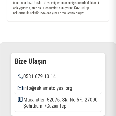
hızlı teslimat
tasarımlar,
ve müşteri memnuniyetine odaklı hizmet
Gaziantep
anlayışımızla, size en iyi çözümleri sunuyoruz.
reklamcılık sektörü
nde öne çıkan firmalardan biriyiz.
Bize Ulaşın
phone
0531 679 10 14
email
info@reklamatolyesi.org
map
Mücahitler, 52076. Sk. No:5F., 27090
Şehitkamil/Gaziantep