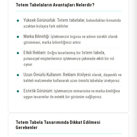
Totem Tabelaların Avantajları Nelerdir?
Yüksek Görünürlük:
Totem tabelalar
, bulundukları konumda
uzaktan kolayca fark edilirler.
Marka Bilinirliği:
İşletmenizin logosu ve adının sürekli olarak
görünmesi, marka bilinirliğinizi artırır.
Etkili Reklam:
totem tabela
Doğru tasarlanmış bir
,
potansiyel müşterilerinizi işletmenize çekmede etkili bir rol
oynar.
Uzun Ömürlü Kullanım:
Reklam Atölyesi
olarak, dayanıklı ve
kaliteli malzemeler kullanarak uzun ömürlü tabelalar üretiyoruz.
Estetik Görünüm:
İşletmenizin mimarisine ve marka kimliğine
uygun tasarımlar ile estetik bir görünüm sağlıyoruz.
Totem Tabela Tasarımında Dikkat Edilmesi
Gerekenler