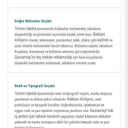
Doğru Malzeme Seçimi
Totem tabela
tasarımında kullanılan malzemeler, tabelanın
Reklam
dayanıklılığı ve görünümü açısından büyük önem taşır.
Atölyesi
kaliteli
olarak, alüminyum, paslanmaz çelik, pleksi gibi
ve
uzun ömürlü malzemeleri tercih ediyoruz. Malzeme seçimi, tabelanın
boyutuna, konumuna ve kullanım amacına göre yapılmalıdır.
Gaziantep’te dış mekan reklamcılığı
için hava koşullarına
dayanıklı malzemeler kullanmak, tabelanın ömrünü uzatır.
Renk ve Tipografi Seçimi
Totem tabela
tasarımında renk ve tipografi seçimi, marka imajınızı
Reklam Atölyesi
yansıtmalı ve dikkat çekici olmalıdır.
, renk
psikolojisi ve tipografi kuralları doğrultusunda, işletmenize en
Gaziantep’teki
uygun renk ve yazı tiplerini seçmenize yardımcı olur.
iş yerleri için tabela tasarımı
yaparken, hedef kitlenizin dikkatini
çekecek ve marka mesajınızı etkili bir şekilde iletecek renk ve yazı
tiplerini kullanıyoruz.