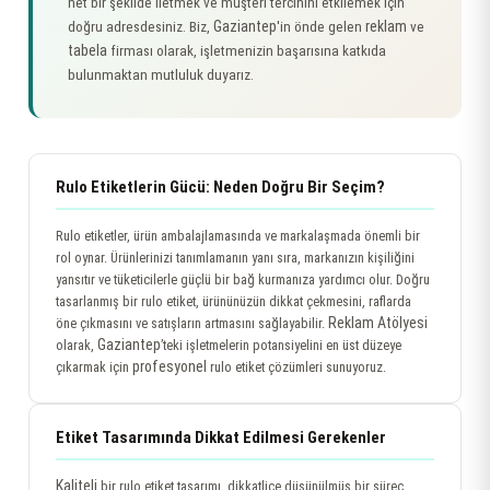
net bir şekilde iletmek ve müşteri tercihini etkilemek için
Gaziantep
reklam
doğru adresdesiniz. Biz,
'in önde gelen
ve
tabela
firması olarak, işletmenizin başarısına katkıda
bulunmaktan mutluluk duyarız.
Rulo Etiketlerin Gücü: Neden Doğru Bir Seçim?
Rulo etiketler, ürün ambalajlamasında ve markalaşmada önemli bir
rol oynar. Ürünlerinizi tanımlamanın yanı sıra, markanızın kişiliğini
yansıtır ve tüketicilerle güçlü bir bağ kurmanıza yardımcı olur. Doğru
tasarlanmış bir rulo etiket, ürününüzün dikkat çekmesini, raflarda
Reklam Atölyesi
öne çıkmasını ve satışların artmasını sağlayabilir.
Gaziantep
olarak,
’teki işletmelerin potansiyelini en üst düzeye
profesyonel
çıkarmak için
rulo etiket çözümleri sunuyoruz.
Etiket Tasarımında Dikkat Edilmesi Gerekenler
Kaliteli
bir rulo etiket tasarımı, dikkatlice düşünülmüş bir süreç