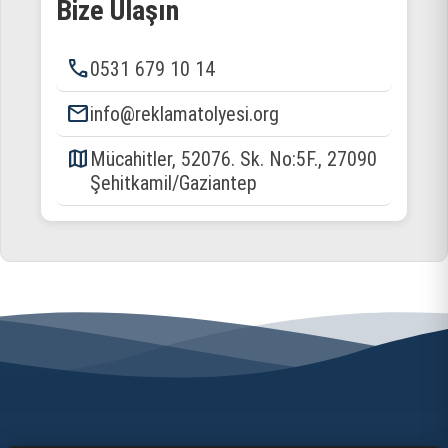
Bize Ulaşın
phone
0531 679 10 14
email
info@reklamatolyesi.org
map
Mücahitler, 52076. Sk. No:5F., 27090
Şehitkamil/Gaziantep