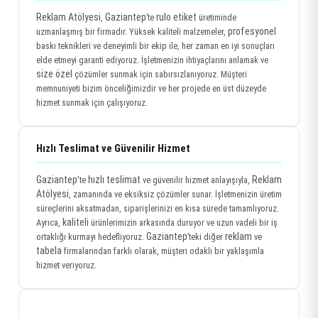
Reklam Atölyesi
Gaziantep
rulo etiket
,
’te
üretiminde
profesyonel
uzmanlaşmış bir firmadır. Yüksek kaliteli malzemeler,
baskı teknikleri ve deneyimli bir ekip ile, her zaman en iyi sonuçları
elde etmeyi garanti ediyoruz. İşletmenizin ihtiyaçlarını anlamak ve
size özel
çözümler sunmak için sabırsızlanıyoruz. Müşteri
memnuniyeti bizim önceliğimizdir ve her projede en üst düzeyde
hizmet sunmak için çalışıyoruz.
Hızlı Teslimat ve Güvenilir Hizmet
Gaziantep
hızlı teslimat
Reklam
'te
ve güvenilir hizmet anlayışıyla,
Atölyesi
, zamanında ve eksiksiz çözümler sunar. İşletmenizin üretim
süreçlerini aksatmadan, siparişlerinizi en kısa sürede tamamlıyoruz.
kaliteli
Ayrıca,
ürünlerimizin arkasında duruyor ve uzun vadeli bir iş
Gaziantep
reklam
ortaklığı kurmayı hedefliyoruz.
’teki diğer
ve
tabela
firmalarından farklı olarak, müşteri odaklı bir yaklaşımla
hizmet veriyoruz.