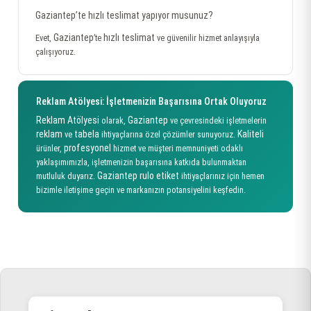
Gaziantep’te hızlı teslimat yapıyor musunuz?
Gaziantep
hızlı teslimat
Evet,
’te
ve güvenilir hizmet anlayışıyla
çalışıyoruz.
Reklam Atölyesi: İşletmenizin Başarısına Ortak Oluyoruz
Reklam Atölyesi
Gaziantep
olarak,
ve çevresindeki işletmelerin
reklam
tabela
Kaliteli
ve
ihtiyaçlarına özel çözümler sunuyoruz.
profesyonel
ürünler,
hizmet ve müşteri memnuniyeti odaklı
yaklaşımımızla, işletmenizin başarısına katkıda bulunmaktan
Gaziantep rulo etiket
mutluluk duyarız.
ihtiyaçlarınız için hemen
bizimle iletişime geçin ve markanızın potansiyelini keşfedin.