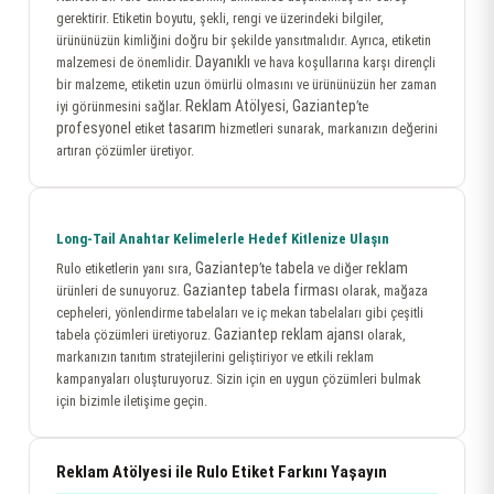
gerektirir. Etiketin boyutu, şekli, rengi ve üzerindeki bilgiler,
ürününüzün kimliğini doğru bir şekilde yansıtmalıdır. Ayrıca, etiketin
Dayanıklı
malzemesi de önemlidir.
ve hava koşullarına karşı dirençli
bir malzeme, etiketin uzun ömürlü olmasını ve ürününüzün her zaman
Reklam Atölyesi
Gaziantep
iyi görünmesini sağlar.
,
’te
profesyonel
tasarım
etiket
hizmetleri sunarak, markanızın değerini
artıran çözümler üretiyor.
Long-Tail Anahtar Kelimelerle Hedef Kitlenize Ulaşın
Gaziantep
tabela
reklam
Rulo etiketlerin yanı sıra,
’te
ve diğer
Gaziantep tabela firması
ürünleri de sunuyoruz.
olarak, mağaza
cepheleri, yönlendirme tabelaları ve iç mekan tabelaları gibi çeşitli
Gaziantep reklam ajansı
tabela çözümleri üretiyoruz.
olarak,
markanızın tanıtım stratejilerini geliştiriyor ve etkili reklam
kampanyaları oluşturuyoruz. Sizin için en uygun çözümleri bulmak
için bizimle iletişime geçin.
Reklam Atölyesi ile Rulo Etiket Farkını Yaşayın