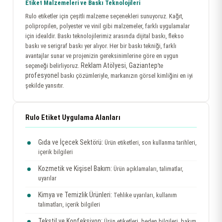
Etiket Malzemeleri ve Baskı Teknolojileri
Rulo etiketler için çeşitli malzeme seçenekleri sunuyoruz. Kağıt,
polipropilen, polyester ve vinil gibi malzemeler, farklı uygulamalar
için idealdir. Baskı teknolojilerimiz arasında dijital baskı, flekso
baskı ve serigraf baskı yer alıyor. Her bir baskı tekniği, farklı
avantajlar sunar ve projenizin gereksinimlerine göre en uygun
Reklam Atölyesi
Gaziantep
seçeneği belirliyoruz.
,
’te
profesyonel
baskı çözümleriyle, markanızın görsel kimliğini en iyi
şekilde yansıtır.
Rulo Etiket Uygulama Alanları
Gıda ve İçecek Sektörü:
Ürün etiketleri, son kullanma tarihleri,
içerik bilgileri
Kozmetik ve Kişisel Bakım:
Ürün açıklamaları, talimatlar,
uyarılar
Kimya ve Temizlik Ürünleri:
Tehlike uyarıları, kullanım
talimatları, içerik bilgileri
Tekstil ve Konfeksiyon:
Ürün etiketleri, beden bilgileri, bakım