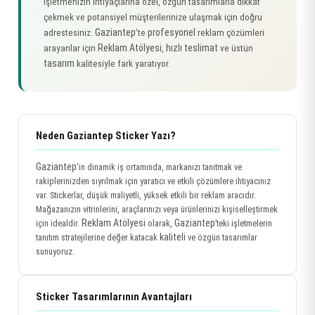
İşletmenizin ihtiyaçlarına özel, özgün tasarımlarla dikkat
çekmek ve potansiyel müşterilerinize ulaşmak için doğru
Gaziantep
profesyonel
adrestesiniz.
’te
reklam çözümleri
Reklam Atölyesi
hızlı teslimat
arayanlar için
,
ve üstün
tasarım
kalitesiyle fark yaratıyor.
Neden Gaziantep Sticker Yazı?
Gaziantep
'in dinamik iş ortamında, markanızı tanıtmak ve
rakiplerinizden sıyrılmak için yaratıcı ve etkili çözümlere ihtiyacınız
var. Stickerlar, düşük maliyetli, yüksek etkili bir reklam aracıdır.
Mağazanızın vitrinlerini, araçlarınızı veya ürünlerinizi kişiselleştirmek
Reklam Atölyesi
Gaziantep
için idealdir.
olarak,
’teki işletmelerin
kaliteli
tanıtım stratejilerine değer katacak
ve özgün tasarımlar
sunuyoruz.
Sticker Tasarımlarının Avantajları