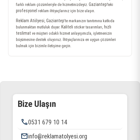
Gaziantep
farklı reklam çözümleriyle de hizmetinizdeyiz.
’teki
profesyonel
reklam ihtiyaçlarınız için bize ulaşın.
Reklam Atölyesi
Gaziantep
,
’te markanızın tanıtımına katkıda
Kaliteli
hızlı
bulunmaktan mutluluk duyar.
sticker tasarımları,
teslimat
ve müşteri odaklı hizmet anlayışımızla, işletmenizin
büyümesine destek oluyoruz. İhtiyaçlarınıza en uygun çözümleri
bulmak için bizimle iletişime geçin.
Bize Ulaşın
phone
0531 679 10 14
email
info@reklamatolyesi.org