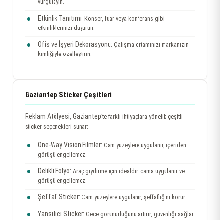
vurgulayın.
Etkinlik Tanıtımı:
Konser, fuar veya konferans gibi
etkinliklerinizi duyurun.
Ofis ve İşyeri Dekorasyonu:
Çalışma ortamınızı markanızın
kimliğiyle özelleştirin.
Gaziantep Sticker Çeşitleri
Reklam Atölyesi
Gaziantep
,
’te farklı ihtiyaçlara yönelik çeşitli
sticker seçenekleri sunar:
One-Way Vision Filmler:
Cam yüzeylere uygulanır, içeriden
görüşü engellemez.
Delikli Folyo:
Araç giydirme için idealdir, cama uygulanır ve
görüşü engellemez.
Şeffaf Sticker:
Cam yüzeylere uygulanır, şeffaflığını korur.
Yansıtıcı Sticker:
Gece görünürlüğünü artırır, güvenliği sağlar.