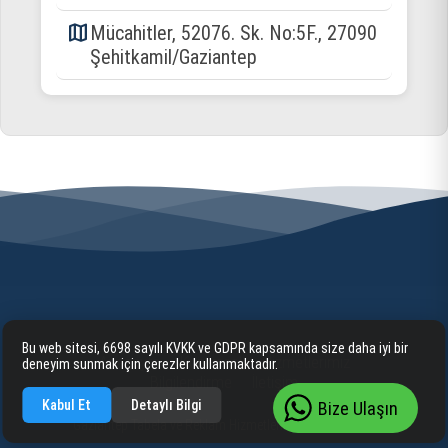
map
Mücahitler, 52076. Sk. No:5F., 27090
Şehitkamil/Gaziantep
Bu web sitesi, 6698 sayılı KVKK ve GDPR kapsamında size daha iyi bir
Anasayfa
Kurumsal
Hizmetlerimiz
deneyim sunmak için çerezler kullanmaktadır.
Bilgilendirme
İletişim
Kabul Et
Detaylı Bilgi
Bize Ulaşın
Gaziantep Tabela ve Reklam Hizmetleri 2025 cognite. ©