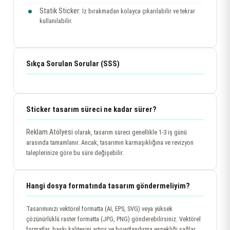
Statik Sticker:
İz bırakmadan kolayca çıkarılabilir ve tekrar
kullanılabilir.
Sıkça Sorulan Sorular (SSS)
Sticker tasarım süreci ne kadar sürer?
Reklam Atölyesi
olarak, tasarım süreci genellikle 1-3 iş günü
arasında tamamlanır. Ancak, tasarımın karmaşıklığına ve revizyon
taleplerinize göre bu süre değişebilir.
Hangi dosya formatında tasarım göndermeliyim?
Tasarımınızı vektörel formatta (AI, EPS, SVG) veya yüksek
çözünürlüklü raster formatta (JPG, PNG) gönderebilirsiniz. Vektörel
formatlar, baskı kalitesini artırır ve boyutlandırma esnekliği sağlar.