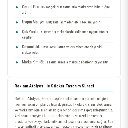
Görsel Etki:
Dikkat çekici tasarımlarla markanızın bilinirliğini
artırın.
Uygun Maliyet:
Bütçenizi aşmadan etkili reklam yapın.
Çok Yönlülük:
İç ve dış mekanlarda kullanıma uygun sticker
çeşitleri.
Dayanıklılık:
Hava koşullarına ve dış etkenlere dayanıklı
malzemeler.
Marka Kimliği:
Tasarımlarınızla marka değerlerinizi yansıtın.
Reklam Atölyesi ile Sticker Tasarım Süreci
Reklam Atölyesi
Gaziantep
,
’te sticker tasarım sürecini müşteri
memnuniyetini ön planda tutarak yürütür. İlk olarak, sizin isteklerinizi
ve marka kimliğinizi anlamak için bir ön görüşme gerçekleştiriyoruz.
tasarım
size özel
Ardından, deneyimli
ekibimiz,
konseptler
oluşturur ve revizyonlarla mükemmel tasarıma ulaşmanızı sağlar. Son
kaliteli
hızlı teslimat
olarak,
malzemelerden üretilen stickerlarınızı