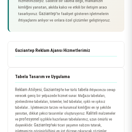
tabela
hizmetinizdeyiz. Sadece bir
değil, markanızın
kimliğini yansıtan, akılda kalıcı ve etkili bir iletişim aracı
Gaziantep
tasarlıyoruz.
’te faaliyet gösteren işletmelerin
ihtiyaçlarını anlıyor ve onlara özel çözümler geliştiriyoruz.
Gaziantep Reklam Ajansı Hizmetlerimiz
Tabela Tasarım ve Uygulama
Reklam Atölyesi
Gaziantep
tabela
,
’te her türlü
ihtiyacınıza cevap
verecek geniş bir yelpazede hizmet sunar. Mağaza tabelaları,
yönlendirme tabelaları, totemler, led tabelalar, ışıklı ve ışıksız
tabelalar… İşletmenizin tarzını ve kurumsal kimliğini en iyi şekilde
Kaliteli
yansıtan, dikkat çekici tasarımlar oluşturuyoruz.
malzemeler
profesyonel
ve
işçilikle hazırlanan tabelalarımız, uzun ömürlü ve
Gaziantep
dayanıklıdır.
’teki ticari yaşamın nabzını tutarak,
işletmenizin görünürlüğünü en üst düzeye çıkaracak çözümler