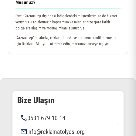
Musunuz?
Gaziantep
Evet,
dışındaki bölgelerdeki müşterilerimize de hizmet
veriyoruz. Projelerinizin kapsamına ve taleplerinize göre farklı
bölgelere ulaşım ve montaj imkanı sunuyoruz.
Gaziantep
tabela
reklam
baskı
’te
,
,
ve kurumsal kimlik hizmetleri
Reklam Atölyesi
için
’ni tercih edin, markanızı zirveye taşıyın!
Bize Ulaşın
phone
0531 679 10 14
email
info@reklamatolyesi.org