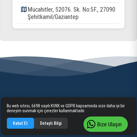
map
Mücahitler, 52076. Sk. No:5F., 27090
Şehitkamil/Gaziantep
Bu web sitesi, 6698 sayılı KVKK ve GDPR kapsamında size daha iyi bir
Anasayfa
Kurumsal
Hizmetlerimiz
deneyim sunmak için çerezler kullanmaktadır.
Bilgilendirme
İletişim
Kabul Et
Detaylı Bilgi
Bize Ulaşın
Gaziantep Tabela ve Reklam Hizmetleri 2025 cognite. ©