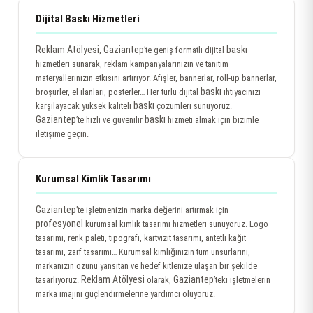
Dijital Baskı Hizmetleri
Reklam Atölyesi
Gaziantep
baskı
,
’te geniş formatlı dijital
hizmetleri sunarak, reklam kampanyalarınızın ve tanıtım
materyallerinizin etkisini artırıyor. Afişler, bannerlar, roll-up bannerlar,
baskı
broşürler, el ilanları, posterler… Her türlü dijital
ihtiyacınızı
baskı
karşılayacak yüksek kaliteli
çözümleri sunuyoruz.
Gaziantep
baskı
’te hızlı ve güvenilir
hizmeti almak için bizimle
iletişime geçin.
Kurumsal Kimlik Tasarımı
Gaziantep
’te işletmenizin marka değerini artırmak için
profesyonel
kurumsal kimlik tasarımı hizmetleri sunuyoruz. Logo
tasarımı, renk paleti, tipografi, kartvizit tasarımı, antetli kağıt
tasarımı, zarf tasarımı… Kurumsal kimliğinizin tüm unsurlarını,
markanızın özünü yansıtan ve hedef kitlenize ulaşan bir şekilde
Reklam Atölyesi
Gaziantep
tasarlıyoruz.
olarak,
’teki işletmelerin
marka imajını güçlendirmelerine yardımcı oluyoruz.