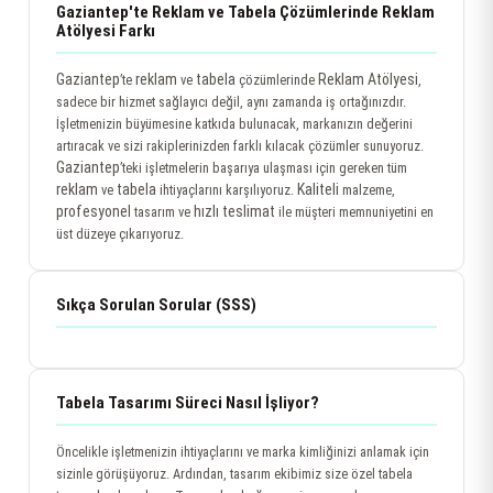
Gaziantep'te Reklam ve Tabela Çözümlerinde Reklam
Atölyesi Farkı
Gaziantep
reklam
tabela
Reklam Atölyesi
’te
ve
çözümlerinde
,
sadece bir hizmet sağlayıcı değil, aynı zamanda iş ortağınızdır.
İşletmenizin büyümesine katkıda bulunacak, markanızın değerini
artıracak ve sizi rakiplerinizden farklı kılacak çözümler sunuyoruz.
Gaziantep
’teki işletmelerin başarıya ulaşması için gereken tüm
reklam
tabela
Kaliteli
ve
ihtiyaçlarını karşılıyoruz.
malzeme,
profesyonel
hızlı teslimat
tasarım ve
ile müşteri memnuniyetini en
üst düzeye çıkarıyoruz.
Sıkça Sorulan Sorular (SSS)
Tabela Tasarımı Süreci Nasıl İşliyor?
Öncelikle işletmenizin ihtiyaçlarını ve marka kimliğinizi anlamak için
sizinle görüşüyoruz. Ardından, tasarım ekibimiz size özel tabela