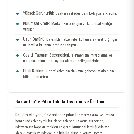
Yüksek Görünürlük:
Uzak mesafeden dahi kolayca fark edilir.
Kurumsal Kimlik:
Markanızın prestijini ve kurumsal kimliğini
yansıtır.
Uzun Ömürlü:
Dayanıklı malzemeler kullanılarak üretildiği için
uzun yıllar kullanım ömrüne sahiptir.
Çeşitli Tasarım Seçenekleri:
İşletmenizin ihtiyaçlarına ve
markanızın kimliğine uygun olarak özelleştirilebilir.
Etkili Reklam:
Hedef kitlenizin dikkatini çekerek markanızın
bilinirliğini artırır.
Gaziantep'te Pilon Tabela Tasarımı ve Üretimi
Reklam Atölyesi
Gaziantep
pilon tabela
,
'te
tasarımı ve üretimi
konusunda deneyimli bir ekibe sahiptir. Tasarım sürecinde,
işletmenizin logosu, renkleri ve genel kurumsal kimliği dikkate
tabela
alarak, estetik ve işlevsel bir
oluşturuyoruz. Üretim