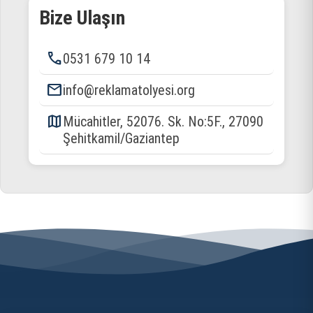
Bize Ulaşın
phone
0531 679 10 14
email
info@reklamatolyesi.org
map
Mücahitler, 52076. Sk. No:5F., 27090
Şehitkamil/Gaziantep