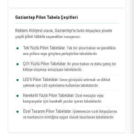
Gaziantep Pilon Tabela Çeşitleri
Reklam Atölyesi
Gaziantep
olarak,
'te farklı ihtiyaçlara yönelik
pilon tabela
çeşitli
seçenekleri sunuyoruz:
Tek Yüzlü Pilon Tabelalar:
Tek bir yöne bakan ve genellikle
ana yollara veya girişlere yerleştirilen tabelalardır.
Çift Yüzlü Pilon Tabelalar:
İki yöne bakan ve daha geniş bir
kitleye ulaşmayı amaçlayan tabelalardır.
LED'li Pilon Tabelalar:
Gece görüşünü artırmak ve dikkat
çekmek için LED aydınlatma kullanılan tabelalardır.
Hareketli Yazılı Pilon Tabelalar:
Özel mesajlar veya
kampanyalar için hareketli yazılar içeren tabelalardır.
Özel Tasarım Pilon Tabelalar:
İşletmenizin özel ihtiyaçlarına
ve markanızın kimliğine uygun olarak tasarlanan tabelalardır.