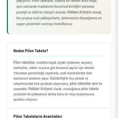
Pilon tabelalar
yapıyoruz.
, sadece bir reklam aracı değil,
aynı zamanda markanızın kurumsal kimliğini yansıtan,
Reklam Atölyesi
prestijli ve etkili bir iletişim aracıdır.
olarak,
her projeye özel yaklaşımlarla, işletmenizin ihtiyaçlarına en
uygun çözümleri sunmayı hedefliyoruz.
Neden Pilon Tabela?
Pilon tabelalar
, özellikle büyük ölçekli işletmeler, alışveriş
merkezleri, oteller ve plaza gibi kurumsal yapılar için idealdir.
Yüksekten görünürlüğü sayesinde, uzak mesafelerden dahi
Gaziantep
markanızın tanıtımını yapar.
’te öne çıkmak ve
pilon tabelalar
rakiplerinizden fark yaratmak istiyorsanız,
etkili bir
Reklam Atölyesi
pilon tabela
seçenektir.
olarak, sunduğumuz
çözümleri ile işletmenizin akılda kalıcı bir imaj oluşturmasına
yardımcı oluyoruz.
Pilon Tabelaların Avantajları