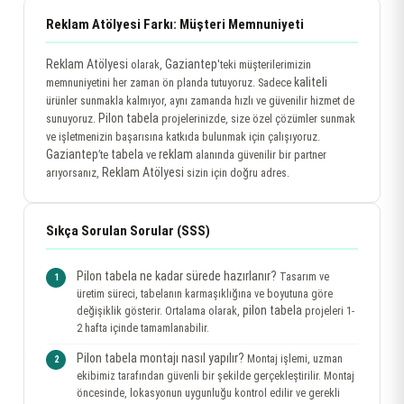
Reklam Atölyesi Farkı: Müşteri Memnuniyeti
Reklam Atölyesi
Gaziantep
olarak,
'teki müşterilerimizin
kaliteli
memnuniyetini her zaman ön planda tutuyoruz. Sadece
ürünler sunmakla kalmıyor, aynı zamanda hızlı ve güvenilir hizmet de
Pilon tabela
sunuyoruz.
projelerinizde, size özel çözümler sunmak
ve işletmenizin başarısına katkıda bulunmak için çalışıyoruz.
Gaziantep
tabela
reklam
’te
ve
alanında güvenilir bir partner
Reklam Atölyesi
arıyorsanız,
sizin için doğru adres.
Sıkça Sorulan Sorular (SSS)
Pilon tabela ne kadar sürede hazırlanır?
Tasarım ve
üretim süreci, tabelanın karmaşıklığına ve boyutuna göre
pilon tabela
değişiklik gösterir. Ortalama olarak,
projeleri 1-
2 hafta içinde tamamlanabilir.
Pilon tabela montajı nasıl yapılır?
Montaj işlemi, uzman
ekibimiz tarafından güvenli bir şekilde gerçekleştirilir. Montaj
öncesinde, lokasyonun uygunluğu kontrol edilir ve gerekli