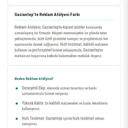
Gaziantep’te Reklam Atölyesi Farkı
Reklam Atölyesi
Gaziantep
kişisel ürünler
,
’te
konusunda
uzmanlaşmış bir firmadır. Müşteri memnuniyetini ön planda tutan
size özel
yaklaşımımızla,
çözümler sunuyor ve projelerinizin her
Hızlı teslimat
kaliteli
aşamasında destek sağlıyoruz.
,
malzeme
profesyonel
Gaziantep
kullanımı ve
hizmet anlayışımızla,
’te
markanızın başarısına katkıda bulunmaktan mutluluk duyarız.
Neden Reklam Atölyesi?
Deneyimli Ekip:
Alanında uzman tasarımcı ve baskı
uzmanlarımızla hizmet veriyoruz.
Yüksek Kalite:
kaliteli
En
malzemeleri ve baskı tekniklerini
kullanıyoruz.
Hızlı Teslimat:
Gaziantep
hızlı teslimat
içinde
imkanı
sunuyoruz.