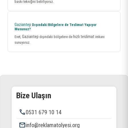
baskı tekniğini belirliyoruz.
Gaziantep
Dışındaki Bölgelere de Teslimat Yapıyor
Musunuz?
Gaziantep
hızlı teslimat
Evet,
dışındaki bölgelere de
imkanı
sunuyoruz.
Bize Ulaşın
phone
0531 679 10 14
email
info@reklamatolyesi.org