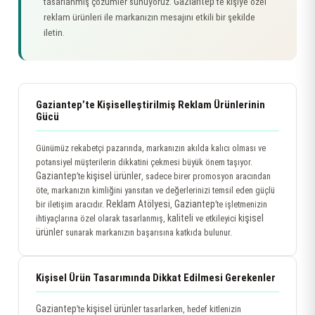
Gaziantep
tasarlanmış çözümler sunuyoruz.
’te kişiye özel
reklam ürünleri ile markanızın mesajını etkili bir şekilde
iletin.
Gaziantep’te Kişiselleştirilmiş Reklam Ürünlerinin
Gücü
Günümüz rekabetçi pazarında, markanızın akılda kalıcı olması ve
potansiyel müşterilerin dikkatini çekmesi büyük önem taşıyor.
Gaziantep
kişisel ürünler
’te
, sadece birer promosyon aracından
öte, markanızın kimliğini yansıtan ve değerlerinizi temsil eden güçlü
Reklam Atölyesi
Gaziantep
bir iletişim aracıdır.
,
’te işletmenizin
kaliteli
kişisel
ihtiyaçlarına özel olarak tasarlanmış,
ve etkileyici
ürünler
sunarak markanızın başarısına katkıda bulunur.
Kişisel Ürün Tasarımında Dikkat Edilmesi Gerekenler
Gaziantep
kişisel ürünler
’te
tasarlarken, hedef kitlenizin