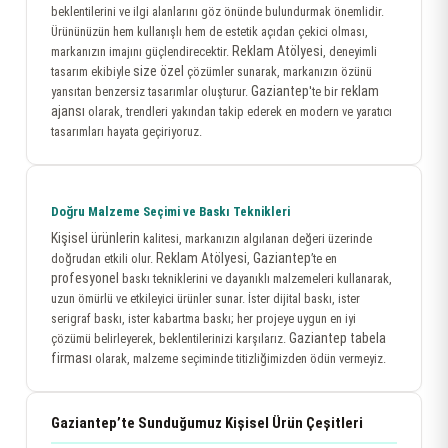
beklentilerini ve ilgi alanlarını göz önünde bulundurmak önemlidir.
Ürününüzün hem kullanışlı hem de estetik açıdan çekici olması,
Reklam Atölyesi
markanızın imajını güçlendirecektir.
, deneyimli
size özel
tasarım ekibiyle
çözümler sunarak, markanızın özünü
Gaziantep
reklam
yansıtan benzersiz tasarımlar oluşturur.
'te bir
ajansı
olarak, trendleri yakından takip ederek en modern ve yaratıcı
tasarımları hayata geçiriyoruz.
Doğru Malzeme Seçimi ve Baskı Teknikleri
Kişisel ürünlerin
kalitesi, markanızın algılanan değeri üzerinde
Reklam Atölyesi
Gaziantep
doğrudan etkili olur.
,
’te en
profesyonel
baskı tekniklerini ve dayanıklı malzemeleri kullanarak,
uzun ömürlü ve etkileyici ürünler sunar. İster dijital baskı, ister
serigraf baskı, ister kabartma baskı; her projeye uygun en iyi
Gaziantep tabela
çözümü belirleyerek, beklentilerinizi karşılarız.
firması
olarak, malzeme seçiminde titizliğimizden ödün vermeyiz.
Gaziantep’te Sunduğumuz Kişisel Ürün Çeşitleri