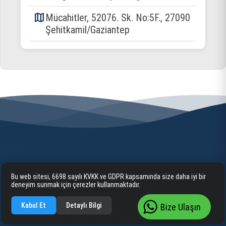
map
Mücahitler, 52076. Sk. No:5F., 27090
Şehitkamil/Gaziantep
Bu web sitesi, 6698 sayılı KVKK ve GDPR kapsamında size daha iyi bir
Anasayfa
Kurumsal
Hizmetlerimiz
deneyim sunmak için çerezler kullanmaktadır.
Bilgilendirme
İletişim
Kabul Et
Detaylı Bilgi
Bize Ulaşın
Gaziantep Tabela ve Reklam Hizmetleri 2025 cognite. ©