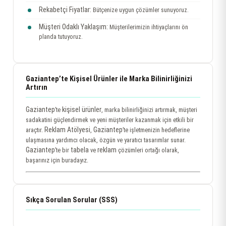
Rekabetçi Fiyatlar:
Bütçenize uygun çözümler sunuyoruz.
Müşteri Odaklı Yaklaşım:
Müşterilerimizin ihtiyaçlarını ön
planda tutuyoruz.
Gaziantep’te Kişisel Ürünler ile Marka Bilinirliğinizi
Artırın
Gaziantep
kişisel ürünler
’te
, marka bilinirliğinizi artırmak, müşteri
sadakatini güçlendirmek ve yeni müşteriler kazanmak için etkili bir
Reklam Atölyesi
Gaziantep
araçtır.
,
’te işletmenizin hedeflerine
ulaşmasına yardımcı olacak, özgün ve yaratıcı tasarımlar sunar.
Gaziantep
tabela
reklam
’te bir
ve
çözümleri ortağı olarak,
başarınız için buradayız.
Sıkça Sorulan Sorular (SSS)