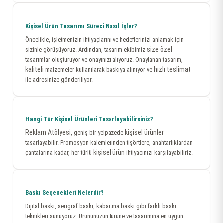
Kişisel Ürün Tasarımı Süreci Nasıl İşler?
Öncelikle, işletmenizin ihtiyaçlarını ve hedeflerinizi anlamak için
size özel
sizinle görüşüyoruz. Ardından, tasarım ekibimiz
tasarımlar oluşturuyor ve onayınızı alıyoruz. Onaylanan tasarım,
kaliteli
hızlı teslimat
malzemeler kullanılarak baskıya alınıyor ve
ile adresinize gönderiliyor.
Hangi Tür Kişisel Ürünleri Tasarlayabilirsiniz?
Reklam Atölyesi
kişisel ürünler
, geniş bir yelpazede
tasarlayabilir. Promosyon kalemlerinden tişörtlere, anahtarlıklardan
kişisel ürün
çantalarına kadar, her türlü
ihtiyacınızı karşılayabiliriz.
Baskı Seçenekleri Nelerdir?
Dijital baskı, serigraf baskı, kabartma baskı gibi farklı baskı
teknikleri sunuyoruz. Ürününüzün türüne ve tasarımına en uygun