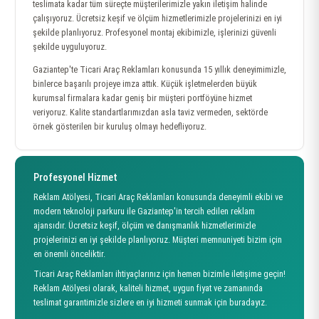
teslimata kadar tüm süreçte müşterilerimizle yakın iletişim halinde
çalışıyoruz. Ücretsiz keşif ve ölçüm hizmetlerimizle projelerinizi en iyi
şekilde planlıyoruz. Profesyonel montaj ekibimizle, işlerinizi güvenli
şekilde uyguluyoruz.
Gaziantep'te Ticari Araç Reklamları konusunda 15 yıllık deneyimimizle,
binlerce başarılı projeye imza attık. Küçük işletmelerden büyük
kurumsal firmalara kadar geniş bir müşteri portföyüne hizmet
veriyoruz. Kalite standartlarımızdan asla taviz vermeden, sektörde
örnek gösterilen bir kuruluş olmayı hedefliyoruz.
Profesyonel Hizmet
Reklam Atölyesi, Ticari Araç Reklamları konusunda deneyimli ekibi ve
modern teknoloji parkuru ile Gaziantep'in tercih edilen reklam
ajansıdır. Ücretsiz keşif, ölçüm ve danışmanlık hizmetlerimizle
projelerinizi en iyi şekilde planlıyoruz. Müşteri memnuniyeti bizim için
en önemli önceliktir.
Ticari Araç Reklamları ihtiyaçlarınız için hemen bizimle iletişime geçin!
Reklam Atölyesi olarak, kaliteli hizmet, uygun fiyat ve zamanında
teslimat garantimizle sizlere en iyi hizmeti sunmak için buradayız.