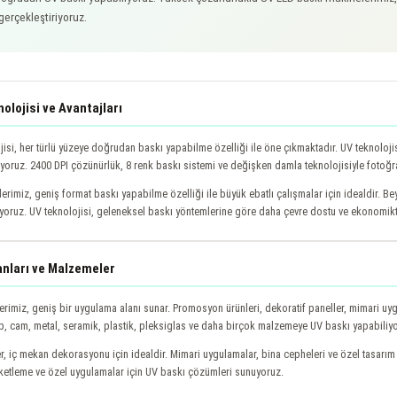
erçekleştiriyoruz.
olojisi ve Avantajları
jisi, her türlü yüzeye doğrudan baskı yapabilme özelliği ile öne çıkmaktadır. UV teknoloj
iyoruz. 2400 DPI çözünürlük, 8 renk baskı sistemi ve değişken damla teknolojisiyle fotoğra
erimiz, geniş format baskı yapabilme özelliği ile büyük ebatlı çalışmalar için idealdir. B
iyoruz. UV teknolojisi, geleneksel baskı yöntemlerine göre daha çevre dostu ve ekonomikti
nları ve Malzemeler
erimiz, geniş bir uygulama alanı sunar. Promosyon ürünleri, dekoratif paneller, mimari uy
, cam, metal, seramik, plastik, pleksiglas ve daha birçok malzemeye UV baskı yapabiliy
r, iç mekan dekorasyonu için idealdir. Mimari uygulamalar, bina cepheleri ve özel tasarım 
tiketleme ve özel uygulamalar için UV baskı çözümleri sunuyoruz.