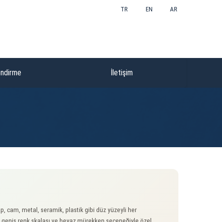
TR
EN
AR
endirme
İletişim
, cam, metal, seramik, plastik gibi düz yüzeyli her
 geniş renk skalası ve beyaz mürekkep seçeneğiyle özel