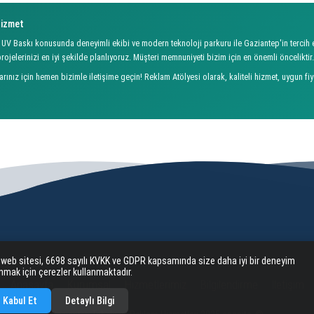
Hizmet
 UV Baskı konusunda deneyimli ekibi ve modern teknoloji parkuru ile Gaziantep'in tercih e
rojelerinizi en iyi şekilde planlıyoruz. Müşteri memnuniyeti bizim için en önemli önceliktir.
arınız için hemen bizimle iletişime geçin! Reklam Atölyesi olarak, kaliteli hizmet, uygun f
 web sitesi, 6698 sayılı KVKK ve GDPR kapsamında size daha iyi bir deneyim
nmak için çerezler kullanmaktadır.
Anasayfa
Kurumsal
Hizmetlerimiz
Bilgilendirme
İletişim
Kabul Et
Detaylı Bilgi