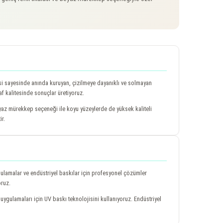
isi sayesinde anında kuruyan, çizilmeye dayanıklı ve solmayan
f kalitesinde sonuçlar üretiyoruz.
eyaz mürekkep seçeneği ile koyu yüzeylerde de yüksek kaliteli
r.
gulamalar ve endüstriyel baskılar için profesyonel çözümler
oruz.
uygulamaları için UV baskı teknolojisini kullanıyoruz. Endüstriyel