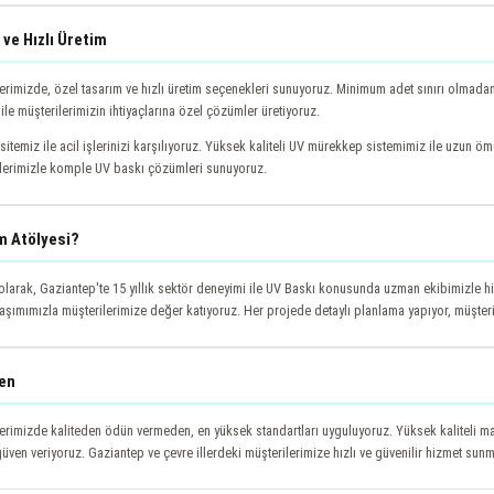
ve Hızlı Üretim
rimizde, özel tasarım ve hızlı üretim seçenekleri sunuyoruz. Minimum adet sınırı olmadan,
ile müşterilerimizin ihtiyaçlarına özel çözümler üretiyoruz.
sitemiz ile acil işlerinizi karşılıyoruz. Yüksek kaliteli UV mürekkep sistemimiz ile uzun ö
lerimizle komple UV baskı çözümleri sunuyoruz.
m Atölyesi?
olarak, Gaziantep'te 15 yıllık sektör deneyimi ile UV Baskı konusunda uzman ekibimizle hi
aşımımızla müşterilerimize değer katıyoruz. Her projede detaylı planlama yapıyor, müşter
ven
erimizde kaliteden ödün vermeden, en yüksek standartları uyguluyoruz. Yüksek kaliteli ma
üven veriyoruz. Gaziantep ve çevre illerdeki müşterilerimize hızlı ve güvenilir hizmet sunm