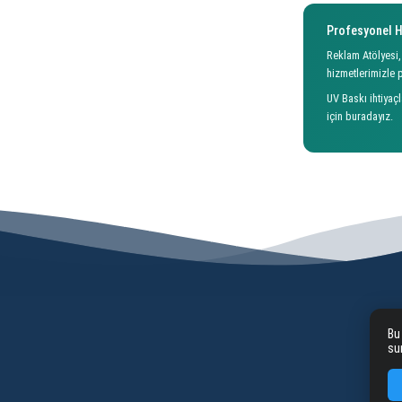
Profesyonel 
Reklam Atölyesi,
hizmetlerimizle p
UV Baskı ihtiyaçl
için buradayız.
Bu
su