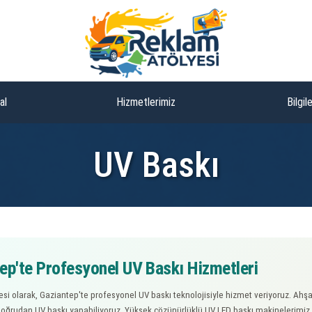
al
Hizmetlerimiz
Bilgil
UV Baskı
ep'te Profesyonel UV Baskı Hizmetleri
si olarak, Gaziantep'te profesyonel UV baskı teknolojisiyle hizmet veriyoruz. Ahşap
ğrudan UV baskı yapabiliyoruz. Yüksek çözünürlüklü UV LED baskı makinelerimiz,