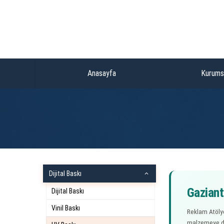
Anasayfa
Kurums
Dijital Baskı
expand_more
Gaziant
Dijital Baskı
Vinil Baskı
Reklam Atölye
malzemeye do