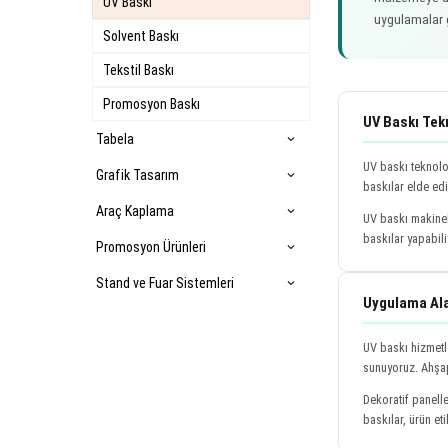
UV Baskı
uygulamalar g
Solvent Baskı
Tekstil Baskı
Promosyon Baskı
UV Baskı Tekn
Tabela
expand_more
UV baskı teknolo
Grafik Tasarım
expand_more
baskılar elde ed
Araç Kaplama
expand_more
UV baskı makinel
baskılar yapabil
Promosyon Ürünleri
expand_more
Stand ve Fuar Sistemleri
expand_more
Uygulama Ala
UV baskı hizmetl
sunuyoruz. Ahşap
Dekoratif panelle
baskılar, ürün e