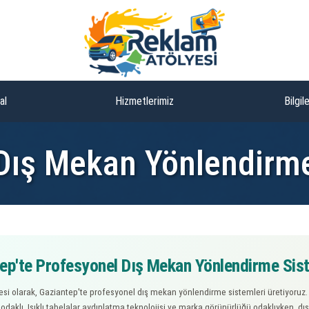
al
Hizmetlerimiz
Bilgil
Dış Mekan Yönlendirm
ep'te Profesyonel Dış Mekan Yönlendirme Sis
si olarak, Gaziantep'te profesyonel dış mekan yönlendirme sistemleri üretiyoruz. I
 odaklı. Işıklı tabelalar aydınlatma teknolojisi ve marka görünürlüğü odaklıyken, 