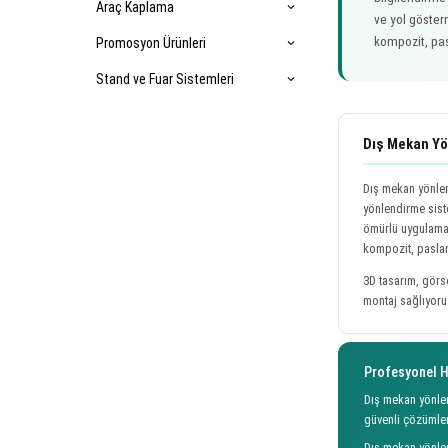
Araç Kaplama
expand_more
ve yol göster
kompozit, pas
Promosyon Ürünleri
expand_more
Stand ve Fuar Sistemleri
expand_more
Dış Mekan Yö
Dış mekan yönlen
yönlendirme siste
ömürlü uygulamal
kompozit, paslan
3D tasarım, görs
montaj sağlıyoru
Profesyonel H
Dış mekan yönlen
güvenli çözümle
Dış mekan yönlen