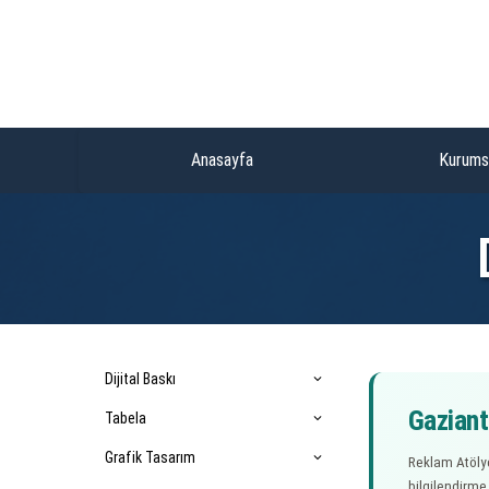
Anasayfa
Kurums
Dijital Baskı
expand_more
Gaziant
Tabela
expand_more
Grafik Tasarım
expand_more
Reklam Atölye
bilgilendirme