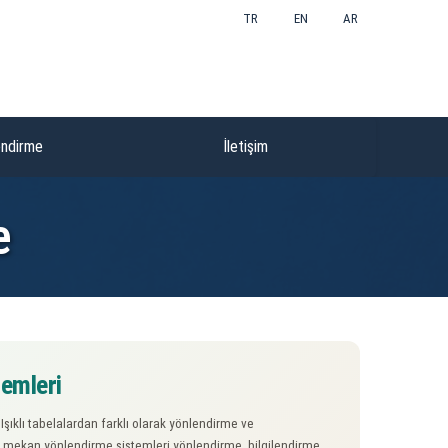
TR
EN
AR
endirme
İletişim
e
temleri
şıklı tabelalardan farklı olarak yönlendirme ve
dış mekan yönlendirme sistemleri yönlendirme, bilgilendirme