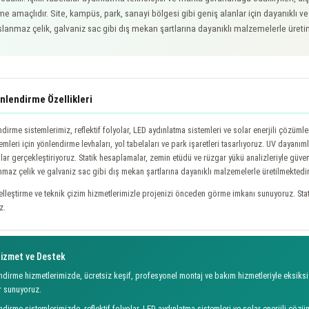
me amaçlıdır. Site, kampüs, park, sanayi bölgesi gibi geniş alanlar için dayanıklı
lanmaz çelik, galvaniz sac gibi dış mekan şartlarına dayanıklı malzemelerle üreti
nlendirme Özellikleri
dirme sistemlerimiz, reflektif folyolar, LED aydınlatma sistemleri ve solar enerjili çözüm
mleri için yönlendirme levhaları, yol tabelaları ve park işaretleri tasarlıyoruz. UV dayanım
ar gerçekleştiriyoruz. Statik hesaplamalar, zemin etüdü ve rüzgar yükü analizleriyle güve
maz çelik ve galvaniz sac gibi dış mekan şartlarına dayanıklı malzemelerle üretilmektedir
elleştirme ve teknik çizim hizmetlerimizle projenizi önceden görme imkanı sunuyoruz. Stat
z.
izmet ve Destek
dirme hizmetlerimizde, ücretsiz keşif, profesyonel montaj ve bakım hizmetleriyle eksiksiz
r sunuyoruz.
dirme sistemlerimizde, reflektif folyolar, LED aydınlatma sistemleri ve solar enerjili çöz