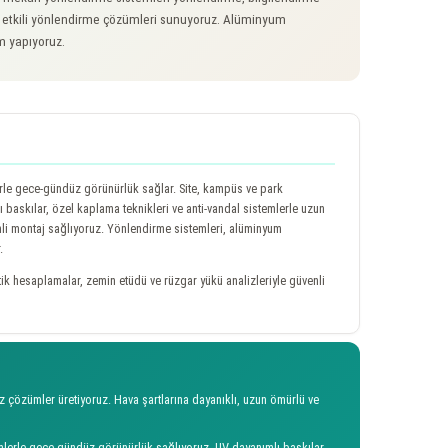
 ve etkili yönlendirme çözümleri sunuyoruz. Alüminyum
m yapıyoruz.
lerle gece-gündüz görünürlük sağlar. Site, kampüs ve park
lı baskılar, özel kaplama teknikleri ve anti-vandal sistemlerle uzun
nli montaj sağlıyoruz. Yönlendirme sistemleri, alüminyum
.
ik hesaplamalar, zemin etüdü ve rüzgar yükü analizleriyle güvenli
 çözümler üretiyoruz. Hava şartlarına dayanıklı, uzun ömürlü ve
ümlerle gece-gündüz görünürlük sağlıyoruz. UV dayanımlı baskılar,